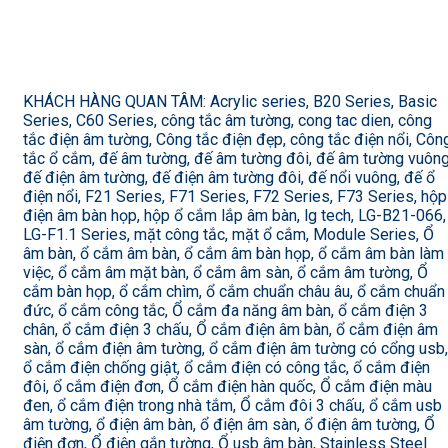
KHÁCH HÀNG QUAN TÂM: Acrylic series, B20 Series, Basic
Series, C60 Series, công tắc âm tường, cong tac dien, công
tắc điện âm tường, Công tắc điện đẹp, công tắc điện nổi, Côn
tắc ổ cắm, đế âm tường, đế âm tường đôi, đế âm tường vuông
đế điện âm tường, đế điện âm tường đôi, đế nổi vuông, đế ổ
điện nổi, F21 Series, F71 Series, F72 Series, F73 Series, hộp
điện âm bàn họp, hộp ổ cắm lắp âm bàn, lg tech, LG-B21-066,
LG-F1.1 Series, mặt công tắc, mặt ổ cắm, Module Series, Ổ
âm bàn, ổ cắm âm bàn, ổ cắm âm bàn họp, ổ cắm âm bàn làm
việc, ổ cắm âm mặt bàn, ổ cắm âm sàn, ổ cắm âm tường, Ổ
cắm bàn họp, ổ cắm chìm, ổ cắm chuẩn châu âu, ổ cắm chuẩn
đức, ổ cắm công tắc, Ổ cắm đa năng âm bàn, ổ cắm điện 3
chân, ổ cắm điện 3 chấu, Ổ cắm điện âm bàn, ổ cắm điện âm
sàn, ổ cắm điện âm tường, ổ cắm điện âm tường có cổng usb,
ổ cắm điện chống giật, ổ cắm điện có công tắc, ổ cắm điện
đôi, ổ cắm điện đơn, Ổ cắm điện hàn quốc, Ổ cắm điện màu
đen, ổ cắm điện trong nhà tắm, Ổ cắm đôi 3 chấu, ổ cắm usb
âm tường, ổ điện âm bàn, ổ điện âm sàn, ổ điện âm tường, Ổ
điện đơn, Ổ điện gắn tường, Ổ usb âm bàn, Stainless Steel