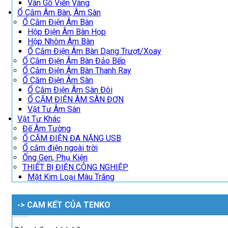
Vân Gỗ Viền Vàng
Ổ Cắm Âm Bàn, Âm Sàn
Ổ Cắm Điện Âm Bàn
Hộp Điện Âm Bàn Họp
Hộp Nhôm Âm Bàn
Ổ Cắm Điện Âm Bàn Dạng Trượt/Xoay
Ổ Cắm Điện Âm Bàn Đảo Bếp
Ổ Cắm Điện Âm Bàn Thanh Ray
Ổ Cắm Điện Âm Sàn
Ổ Cắm Điện Âm Sàn Đôi
Ổ CẮM ĐIỆN ÂM SÀN ĐƠN
Vật Tư Âm Sàn
Vật Tư Khác
Đế Âm Tường
Ổ CẮM ĐIỆN ĐA NĂNG USB
Ổ cắm điện ngoài trời
Ống Gen, Phụ Kiện
THIẾT BỊ ĐIỆN CÔNG NGHIỆP
Mặt Kim Loại Màu Trắng
-> CAM KẾT CỦA TENKO