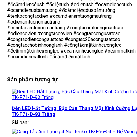
#ổcắmđiệncóusb #ổđiệnusb #odienusb #ocamdiencousb
#ocamdienusbamtuong #ổcắmđiệncóusbâmtường
#tenkocongtacdien #ocamdienamtuongmautrang
#odienamtuongmautrang
#congtacamtuongmautrang #congtacamtuongmautrang
#odiencovien #congtaccovien #congtaccongusatcao
#congtacdiencongsuatcao #congtac20acongusatcao
#congtacchobinhnonglanh #côngtắcmặtkínhcườnglực
#ổcắmmặtkínhcườnglực #ocamkinhcuongluc #ocammatkinh
#ocamdienmatkinh #ổcắmđiệnmặtkính
Sản phẩm tương tự
Đèn LED Hắt Tường, Bậc Cầu Thang Mặt Kính Cường L
TK-F71-D-93 Trắng
Giá bán :