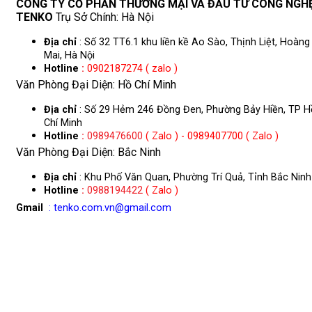
CÔNG TY CỔ PHẦN THƯƠNG MẠI VÀ ĐẦU TƯ CÔNG NGH
TENKO
Trụ Sở Chính: Hà Nội
Địa chỉ
: Số 32 TT6.1 khu liền kề Ao Sào, Thịnh Liệt, Hoàng
Mai, Hà Nội
Hotline
:
0902187274 ( zalo )
Văn Phòng Đại Diện: Hồ Chí Minh
Địa chỉ
: Số 29 Hẻm 246 Đồng Đen, Phường Bảy Hiền, TP H
Chí Minh
Hotline
:
0989476600
( Zalo ) - 0989407700 ( Zalo )
Văn Phòng Đại Diện: Bắc Ninh
Địa chỉ
: Khu Phố Văn Quan, Phường Trí Quả, Tỉnh Bắc Ninh
Hotline
:
0988194422
( Zalo )
Gmail
: tenko.com.vn@gmail.com