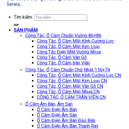
Series,
Tìm kiếm:
SẢN PHẨM
Công Tắc, Ổ Cắm Chuẩn Vuông 86×86
Công Tắc, Ổ Cắm Mặt Kính Cường Lực
Công Tắc, Ổ Cắm Mặt Kim Loại
Công Tắc Điện Mặt Vuông Nhựa
Công Tắc, Ổ Cắm Vân Gỗ
Công Tắc, Ổ Cắm tràn Viền
Công Tắc, Ổ Cắm Chuẩn Chữ Nhật 116×74
Công Tắc, Ổ Cắm Mặt Kính Cường Lực CN
Công Tắc, Ổ Cắm Mặt Kim Loại CN
Công Tắc, Ổ Cắm Mặt Vân Gỗ CN
Công Tắc, Ổ Cắm Mặt Nhựa CN
CÔNG TẮC, Ổ CẮM TRÀN VIỀN CN
Ổ Cắm Âm Bàn, Âm Sàn
Ổ Cắm Điện Âm Bàn
Ổ Cắm Điện Âm Sàn
Ổ Cắm Điện Âm Bàn Đảo Bếp
Ổ Cắm Điện Âm Bàn Thanh Ray