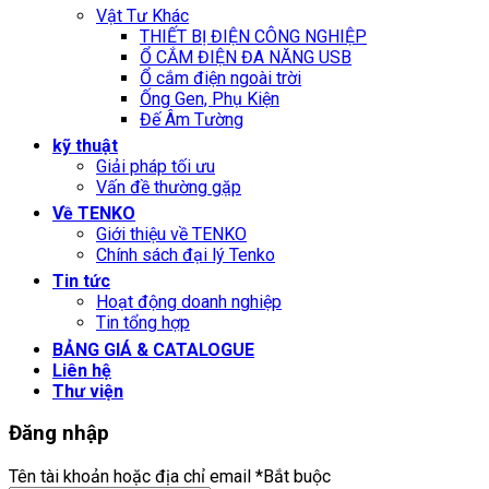
Vật Tư Khác
THIẾT BỊ ĐIỆN CÔNG NGHIỆP
Ổ CẮM ĐIỆN ĐA NĂNG USB
Ổ cắm điện ngoài trời
Ống Gen, Phụ Kiện
Đế Âm Tường
kỹ thuật
Giải pháp tối ưu
Vấn đề thường gặp
Về TENKO
Giới thiệu về TENKO
Chính sách đại lý Tenko
Tin tức
Hoạt động doanh nghiệp
Tin tổng hợp
BẢNG GIÁ & CATALOGUE
Liên hệ
Thư viện
Đăng nhập
Tên tài khoản hoặc địa chỉ email
*
Bắt buộc