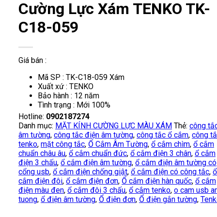
Cường Lực Xám TENKO TK-
C18-059
Giá bán :
Mã SP : TK-C18-059 Xám
Xuất xứ : TENKO
Bảo hành : 12 năm
Tình trạng : Mới 100%
Hotline:
0902187274
Danh mục:
MẶT KÍNH CƯỜNG LỰC MÀU XÁM
Thẻ:
công tắ
âm tường
,
công tắc điện âm tường
,
công tắc ổ cắm
,
công t
tenko
,
mặt công tắc
,
Ổ Cắm Âm Tường
,
ổ cắm chìm
,
ổ cắm
chuẩn châu âu
,
ổ cắm chuẩn đức
,
ổ cắm điện 3 chân
,
ổ cắm
điện 3 chấu
,
ổ cắm điện âm tường
,
ổ cắm điện âm tường có
cổng usb
,
ổ cắm điện chống giật
,
ổ cắm điện có công tắc
,
ổ
cắm điện đôi
,
ổ cắm điện đơn
,
Ổ cắm điện hàn quốc
,
ổ cắm
điện màu đen
,
ổ cắm đôi 3 chấu
,
ổ cắm tenko
,
o cam usb a
tuong
,
ổ điện âm tường
,
Ổ điện đơn
,
Ổ điện gắn tường
,
Tenk