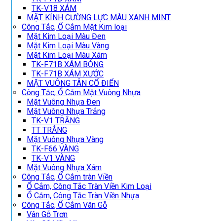
TK-V18 XÁM
MẶT KÍNH CƯỜNG LỰC MÀU XANH MINT
Công Tắc, Ổ Cắm Mặt Kim loại
Mặt Kim Loại Màu Đen
Mặt Kim Loại Màu Vàng
Mặt Kim Loại Màu Xám
TK-F71B XÁM BÓNG
TK-F71B XÁM XƯỚC
MẶT VUÔNG TÂN CỔ ĐIỂN
Công Tắc, Ổ Cắm Mặt Vuông Nhựa
Mặt Vuông Nhựa Đen
Mặt Vuông Nhựa Trắng
TK-V1 TRẮNG
TT TRẮNG
Mặt Vuông Nhựa Vàng
TK-F66 VÀNG
TK-V1 VÀNG
Mặt Vuông Nhựa Xám
Công Tắc, Ổ Cắm tràn Viền
Ổ Cắm, Công Tắc Tràn Viền Kim Loại
Ổ Cắm, Công Tắc Tràn Viền Nhựa
Công Tắc, Ổ Cắm Vân Gỗ
Vân Gỗ Trơn