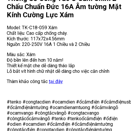
Chấu Chuẩn Đức 16A Âm tường Mặt
Kính Cường Lực Xám
Model: TK-C18-059 Xám
Chất liệu: Cao cấp chống cháy.
Kích thước: 117x72x4.56mm
Nguồn: 220-250V 16A 1 Chiều và 2 Chiều
Màu sắc: Xám
Độ bền lên đến hơn 10 năm!
Thiết kế mặt che dễ dàng tháo lắp
Lỗ bắt vít hình chữ nhật dễ dàng cho việc căn chỉnh
Thàm khảo công tắc
tại đây
#tenko #congtacdien #ocamdien #ổcắmđiện #ổcắmđiệnus
#ổcắmđiệnâmtường #ocamdienamtuong #ổcắmvângỗ
#ocamvango #côngtắcvângỗ #congtacvango
#côngtắcổcắmvângỗ #tenko #tenkoổcắmđiện #ổđiện
#odien #ocamdien #ổcắmđiện #ổcắmđiệnâmtường
#côngtắcđiện #congtacdien #côngtắcđiệnâmtường