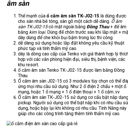
âm sàn
Thế mạnh của
ổ cắm âm sàn TK-J02-15
là dùng được
cho sàn nhà bê tông, sàn gỗ một cách dễ dàng.
Ổ âm
sàn TK-J02-15
có mặt ngoài bằng
Đồng Thau
+ đế âm
bằng
kim loại
. Dùng để chôn trước sau khi lắp mặt + mặ
dây dùng để che khỏi bụi bặm trong lúc thi công.
dễ dàng sử dụng hoặc lắp đặt không yêu cầu kỹ thuật
phức tạp và tính thẩm mỹ cao.
dây là dòng cao cấp của Tenko với giá thành hợp lý thíc
hợp với các văn phòng hiện đại, siêu thị, bệnh viện, các
khu resort.
ổ cắm âm sàn Tenko TK-J02-15 được làm bằng Đồng
Thau.
Ổ cắm âm sàn J02-15 có 3 modules tùy chọn có thể đá
ứng mọi nhu cầu sử dụng. Như 2 ổ điện 2 chấu + một ổ
mạng, hoặc 1 ổ mạng + 1 ổ điện thoại + 1 ổ cắm..vv
Ổ cắm âm sàn TK-J02-15 sử dụng cơ cấu bật nắp dạn
pickup. Người sử dụng có thể bật nắp khi có nhu cầu s
dụng, hoặc bậy lại khi không có nhu cầu. Tính Năng này
giúp cho các công trình tăng thêm tính thẩm mỹ cao.