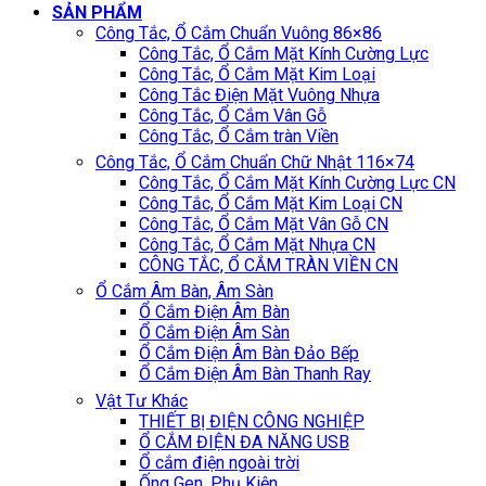
SẢN PHẨM
Công Tắc, Ổ Cắm Chuẩn Vuông 86×86
Công Tắc, Ổ Cắm Mặt Kính Cường Lực
Công Tắc, Ổ Cắm Mặt Kim Loại
Công Tắc Điện Mặt Vuông Nhựa
Công Tắc, Ổ Cắm Vân Gỗ
Công Tắc, Ổ Cắm tràn Viền
Công Tắc, Ổ Cắm Chuẩn Chữ Nhật 116×74
Công Tắc, Ổ Cắm Mặt Kính Cường Lực CN
Công Tắc, Ổ Cắm Mặt Kim Loại CN
Công Tắc, Ổ Cắm Mặt Vân Gỗ CN
Công Tắc, Ổ Cắm Mặt Nhựa CN
CÔNG TẮC, Ổ CẮM TRÀN VIỀN CN
Ổ Cắm Âm Bàn, Âm Sàn
Ổ Cắm Điện Âm Bàn
Ổ Cắm Điện Âm Sàn
Ổ Cắm Điện Âm Bàn Đảo Bếp
Ổ Cắm Điện Âm Bàn Thanh Ray
Vật Tư Khác
THIẾT BỊ ĐIỆN CÔNG NGHIỆP
Ổ CẮM ĐIỆN ĐA NĂNG USB
Ổ cắm điện ngoài trời
Ống Gen, Phụ Kiện