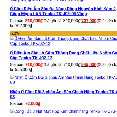
Ổ Cắm Điện Âm Sàn Đa Năng Đồng Nguyên Khối Kèm 2
Cổng Mạng LAN Tenko TK-J05-05 Vàng
Giá bán :
810,000
₫
Giá gốc là: 810,000₫.
707,000
₫
Giá hiện tạ
là: 707,000₫.
-22%
Ổ Điện Âm Sàn Lỗ Cắm Thông Dụng Chất Liệu Nhôm C
Cấp Tenko TK-J02-12
Giá bán :
710,000
₫
Giá gốc là: 710,000₫.
555,000
₫
Giá hiện tạ
là: 555,000₫.
Nhân Ổ Cắm Đôi 3 chấu Âm Sàn Chính Hãng Tenko TK-
08
Giá bán :
72,000
₫