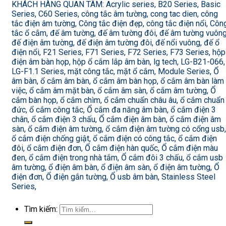
KHÁCH HÀNG QUAN TÂM: Acrylic series, B20 Series, Basic
Series, C60 Series, công tắc âm tường, cong tac dien, công
tắc điện âm tường, Công tắc điện đẹp, công tắc điện nổi, Côn
tắc ổ cắm, đế âm tường, đế âm tường đôi, đế âm tường vuông
đế điện âm tường, đế điện âm tường đôi, đế nổi vuông, đế ổ
điện nổi, F21 Series, F71 Series, F72 Series, F73 Series, hộp
điện âm bàn họp, hộp ổ cắm lắp âm bàn, lg tech, LG-B21-066,
LG-F1.1 Series, mặt công tắc, mặt ổ cắm, Module Series, Ổ
âm bàn, ổ cắm âm bàn, ổ cắm âm bàn họp, ổ cắm âm bàn làm
việc, ổ cắm âm mặt bàn, ổ cắm âm sàn, ổ cắm âm tường, Ổ
cắm bàn họp, ổ cắm chìm, ổ cắm chuẩn châu âu, ổ cắm chuẩn
đức, ổ cắm công tắc, Ổ cắm đa năng âm bàn, ổ cắm điện 3
chân, ổ cắm điện 3 chấu, Ổ cắm điện âm bàn, ổ cắm điện âm
sàn, ổ cắm điện âm tường, ổ cắm điện âm tường có cổng usb,
ổ cắm điện chống giật, ổ cắm điện có công tắc, ổ cắm điện
đôi, ổ cắm điện đơn, Ổ cắm điện hàn quốc, Ổ cắm điện màu
đen, ổ cắm điện trong nhà tắm, Ổ cắm đôi 3 chấu, ổ cắm usb
âm tường, ổ điện âm bàn, ổ điện âm sàn, ổ điện âm tường, Ổ
điện đơn, Ổ điện gắn tường, Ổ usb âm bàn, Stainless Steel
Series,
Tìm kiếm: