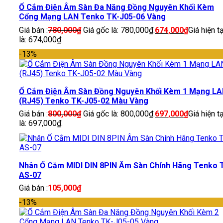
Ổ Cắm Điện Âm Sàn Đa Năng Đồng Nguyên Khối Kèm
Cổng Mạng LAN Tenko TK-J05-06 Vàng
Giá bán :
780,000
₫
Giá gốc là: 780,000₫.
674,000
₫
Giá hiện tạ
là: 674,000₫.
-13%
Ổ Cắm Điện Âm Sàn Đồng Nguyên Khối Kèm 1 Mạng L
(RJ45) Tenko TK-J05-02 Màu Vàng
Giá bán :
800,000
₫
Giá gốc là: 800,000₫.
697,000
₫
Giá hiện tạ
là: 697,000₫.
Nhân Ổ Cắm MIDI DIN 8PIN Âm Sàn Chính Hãng Tenko 
AS-07
Giá bán :
105,000
₫
-13%