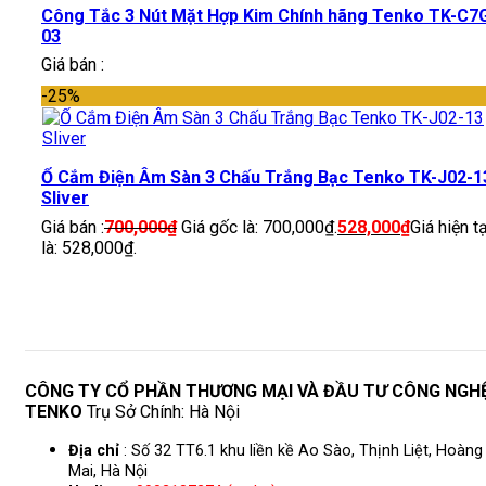
Công Tắc 3 Nút Mặt Hợp Kim Chính hãng Tenko TK-C7
03
Giá bán :
-25%
Ổ Cắm Điện Âm Sàn 3 Chấu Trắng Bạc Tenko TK-J02-1
Sliver
Giá bán :
700,000
₫
Giá gốc là: 700,000₫.
528,000
₫
Giá hiện tạ
là: 528,000₫.
CÔNG TY CỔ PHẦN THƯƠNG MẠI VÀ ĐẦU TƯ CÔNG NGH
TENKO
Trụ Sở Chính: Hà Nội
Địa chỉ
: Số 32 TT6.1 khu liền kề Ao Sào, Thịnh Liệt, Hoàng
Mai, Hà Nội