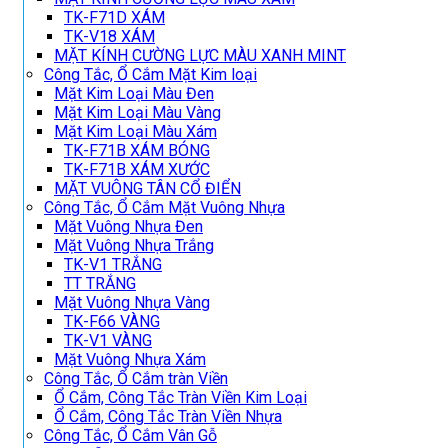
TK-F71D XÁM
TK-V18 XÁM
MẶT KÍNH CƯỜNG LỰC MÀU XANH MINT
Công Tắc, Ổ Cắm Mặt Kim loại
Mặt Kim Loại Màu Đen
Mặt Kim Loại Màu Vàng
Mặt Kim Loại Màu Xám
TK-F71B XÁM BÓNG
TK-F71B XÁM XƯỚC
MẶT VUÔNG TÂN CỔ ĐIỂN
Công Tắc, Ổ Cắm Mặt Vuông Nhựa
Mặt Vuông Nhựa Đen
Mặt Vuông Nhựa Trắng
TK-V1 TRẮNG
TT TRẮNG
Mặt Vuông Nhựa Vàng
TK-F66 VÀNG
TK-V1 VÀNG
Mặt Vuông Nhựa Xám
Công Tắc, Ổ Cắm tràn Viền
Ổ Cắm, Công Tắc Tràn Viền Kim Loại
Ổ Cắm, Công Tắc Tràn Viền Nhựa
Công Tắc, Ổ Cắm Vân Gỗ