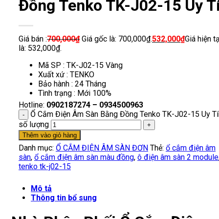
Đồng Tenko TK-J02-15 Uy T
Giá bán :
700,000
₫
Giá gốc là: 700,000₫.
532,000
₫
Giá hiện tạ
là: 532,000₫.
Mã SP : TK-J02-15 Vàng
Xuất xứ : TENKO
Bảo hành : 24 Tháng
Tình trạng : Mới 100%
Hotline:
0902187274 – 0934500963
Ổ Cắm Điện Âm Sàn Bằng Đồng Tenko TK-J02-15 Uy Tí
số lượng
Thêm vào giỏ hàng
Danh mục:
Ổ CẮM ĐIỆN ÂM SÀN ĐƠN
Thẻ:
ổ cắm điện âm
sàn
,
ổ cắm điện âm sàn màu đồng
,
ô điện âm sàn 2 module
tenko tk-j02-15
Mô tả
Thông tin bổ sung