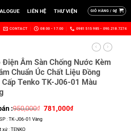
TALOGUE
LIÊN HỆ
THƯ VIỆN
GIỎ HÀNG /
0
₫
CONTACT
08:00 - 17:00
0981 515 985 - 090.218.7274
 Điện Âm Sàn Chống Nước Kèm
ắm Chuẩn Úc Chất Liệu Đồng
 Cấp Tenko TK-J06-01 Màu
g
bán :
950,000
Giá
781,000
Giá
₫
₫
gốc
hiện
SP : TK-J06-01 Vàng
là:
tại
950,000₫.
là:
t xứ : TENKO