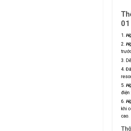
Th
01
1.
Hộ
2.
Hộ
trướ
3. D
4. Đâ
resor
5.
Hộ
điện
6.
Hộ
khi 
cao.
Thô