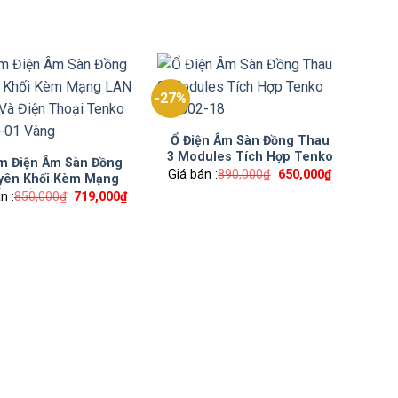
gốc
hiện
là:
tại
700,000₫.
là:
528,000₫.
-27%
Ổ Điện Âm Sàn Đồng Thau
3 Modules Tích Hợp Tenko
m Điện Âm Sàn Đồng
TK-J02-18
Giá bán :
890,000
₫
Giá
650,000
₫
Giá
yên Khối Kèm Mạng
gốc
hiện
(RJ45) Và Điện Thoại
n :
850,000
₫
Giá
719,000
₫
Giá
là:
tại
gốc
hiện
ko TK-J05-01 Vàng
890,000₫.
là:
là:
tại
650,000₫.
850,000₫.
là:
719,000₫.