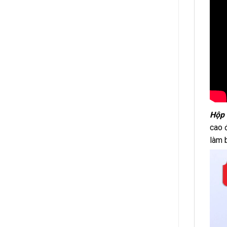
Hộp 
cao 
làm 