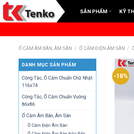
Skip
SẢN PHẨM
KỸ T
to
content
Ổ CẮM ÂM BÀN, ÂM SÀN
/
Ổ CẮM ĐIỆN ÂM SÀN
/
DANH MỤC SẢN PHẨM
-18%
Công Tắc, Ổ Cắm Chuẩn Chữ Nhật
116x74
Công Tắc, Ổ Cắm Chuẩn Vuông
86x86
Ổ Cắm Âm Bàn, Âm Sàn
Ổ Cắm Điện Âm Bàn
Ổ Cắm Điện Âm Bàn Đảo Bếp