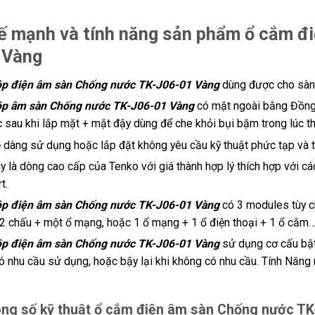
ế mạnh và tính năng sản phẩm ổ cắm đ
 Vàng
p điện âm sàn Chống nước TK-J06-01 Vàng
dùng được cho sàn 
p âm sàn Chống nước TK-J06-01 Vàng
có mặt ngoài bằng Đồng
c sau khi lắp mặt + mặt đậy dùng để che khỏi bụi bặm trong lúc th
ễ dàng sử dụng hoặc lắp đặt không yêu cầu kỹ thuật phức tạp và 
y là dòng cao cấp của Tenko với giá thành hợp lý thích hợp với các
t.
p điện âm sàn Chống nước TK-J06-01 Vàng
có 3 modules tùy c
 2 chấu + một ổ mạng, hoặc 1 ổ mạng + 1 ổ điện thoại + 1 ổ cắm…v
p điện âm sàn Chống nước TK-J06-01 Vàng
sử dụng cơ cấu bật
có nhu cầu sử dụng, hoặc bậy lại khi không có nhu cầu. Tính Năng
ng số kỹ thuật ổ cắm điện âm sàn Chống nước T