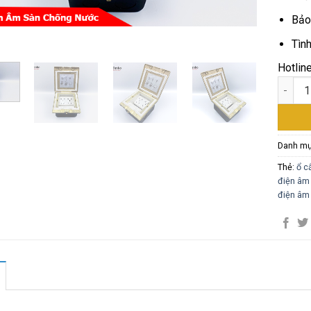
Bảo
Tìn
Hotlin
Hộp Đi
Danh m
Thẻ:
ổ c
điện âm
điện âm