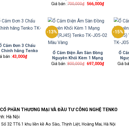
Nguyên Khối Chính Hãng
Giá bán :
700,000
₫
Giá
566,000
₫
Giá
gốc
hiện
Tenko TK-J05 Màu Vàng
là:
tại
700,000₫.
là:
566,000₫.
-13%
-15%
Ổ Cắm Đơn 3 Chấu
 Chính hãng Tenko
Ổ Cắm Điện Âm Sàn Đồng
Ổ Cắ
TK-AS-11
á bán :
43,000
₫
Nguyên Khối Kèm 1 Mạng
Ngu
LAN (RJ45) Tenko TK-J05-
LAN 
Giá bán :
800,000
₫
Giá
697,000
₫
Giá
Giá bá
gốc
hiện
02 Màu Vàng
Ten
là:
tại
800,000₫.
là:
697,000₫.
 CỔ PHẦN THƯƠNG MẠI VÀ ĐẦU TƯ CÔNG NGHỆ TENKO
nh: Hà Nội
 Số 32 TT6.1 khu liền kề Ao Sào, Thịnh Liệt, Hoàng Mai, Hà Nội