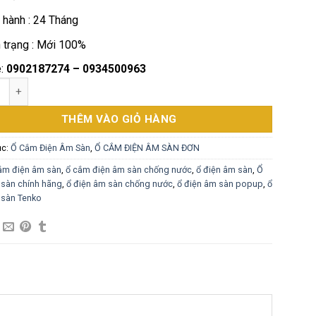
781,000₫.
 hành : 24 Tháng
h trạng : Mới 100%
e:
0902187274 – 0934500963
ện Âm Sàn Chống Nước Kèm Ổ Cắm Chuẩn Úc Chất Liệu Đồng Cao
THÊM VÀO GIỎ HÀNG
ục:
Ổ Cắm Điện Âm Sàn
,
Ổ CẮM ĐIỆN ÂM SÀN ĐƠN
ắm điện âm sàn
,
ổ cắm điện âm sàn chống nước
,
ổ điện âm sàn
,
Ổ
 sàn chính hãng
,
ổ điện âm sàn chống nước
,
ổ điện âm sàn popup
,
ổ
 sàn Tenko