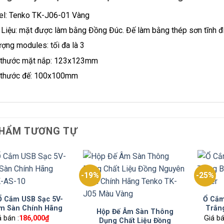
l: Tenko TK-J06-01 Vàng
 Liệu: mặt được làm bằng Đồng Đúc. Đế làm bằng thép sơn tĩnh đi
ượng modules: tối đa là 3
 thước mặt nắp: 123x123mm
 thước đế: 100x100mm
HẨM TƯƠNG TỰ
-19%
-25%
Ổ Cắm USB Sạc 5V-
Ổ Cắm
Âm Sàn Chính Hãng
Trắn
Hộp Đế Âm Sàn Thông
nko TK-AS-10
á bán :
186,000
₫
Giá bá
Dụng Chất Liệu Đồng