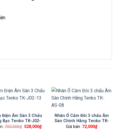
ện.
 Điện Âm Sàn 3 Chấu
Nhân Ổ Cắm Đôi 3 chấu Âm
g Bạc Tenko TK-J02-
Sàn Chính Hãng Tenko TK-
13 Sliver
AS-08
n :
700,000
₫
Giá
528,000
₫
Giá
Giá bán :
72,000
₫