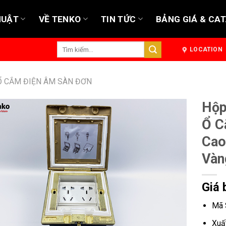
HUẬT
VỀ TENKO
TIN TỨC
BẢNG GIÁ & CA
Tìm
LOCATION
kiếm:
Ổ CẮM ĐIỆN ÂM SÀN ĐƠN
Hộp
Ổ C
Cao
Vàn
Giá 
Mã 
Xuấ