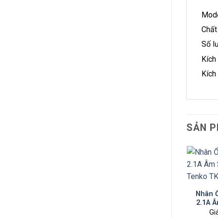
Mode
Chất
Số l
Kích
Kích
SẢN P
Nhân 
2.1A 
Te
Gi