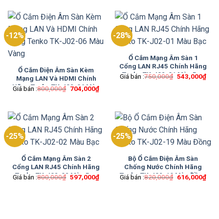
là:
tại
650,000₫.
là:
1,250,000₫.
là:
532
1,050,000₫.
-12%
-28%
Ổ Cắm Mạng Âm Sàn 1
Cổng LAN RJ45 Chính Hãng
Ổ Cắm Điện Âm Sàn Kèm
Tenko TK-J02-01 Màu Bạc
Giá
Giá
Giá bán :
750,000
₫
543,000
₫
Mạng LAN Và HDMI Chính
gốc
hiện
Hãng Tenko TK-J02-06 Màu
Giá
Giá
Giá bán :
800,000
₫
704,000
₫
là:
tại
gốc
hiện
Vàng
750,000₫.
là:
là:
tại
543
800,000₫.
là:
704,000₫.
-25%
-25%
Ổ Cắm Mạng Âm Sàn 2
Bộ Ổ Cắm Điện Âm Sàn
Cổng LAN RJ45 Chính Hãng
Chống Nước Chính Hãng
Tenko TK-J02-02 Màu Bạc
Tenko TK-J02-19 Màu Đồng
Giá
Giá
Giá
Giá
Giá bán :
800,000
₫
597,000
₫
Giá bán :
820,000
₫
616,000
₫
gốc
hiện
gốc
hiện
là:
tại
là:
tại
800,000₫.
là:
820,000₫.
là:
597,000₫.
616