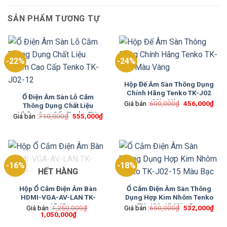
SẢN PHẨM TƯƠNG TỰ
-22%
-24%
Hộp Đế Âm Sàn Thông Dụng
Chính Hãng Tenko TK-J02
Ổ Điện Âm Sàn Lỗ Cắm
Màu Vàng
Giá
Giá
Giá bán :
600,000
₫
456,000
₫
Thông Dụng Chất Liệu
gốc
hiện
Nhôm Cao Cấp Tenko TK-
Giá
Giá
Giá bán :
710,000
₫
555,000
₫
là:
tại
gốc
hiện
J02-12
600,000₫.
là:
là:
tại
456
710,000₫.
là:
555,000₫.
-16%
-18%
HẾT HÀNG
Hộp Ổ Cắm Điện Âm Bàn
Ổ Cắm Điện Âm Sàn Thông
HDMI-VGA-AV-LAN TK-
Dụng Hợp Kim Nhôm Tenko
AB6P
TK-J02-15 Màu Bạc
Giá
Giá
Giá bán :
1,250,000
₫
Giá bán :
650,000
₫
532,000
₫
Giá
Giá
gốc
hiện
1,050,000
₫
gốc
hiện
là:
tại