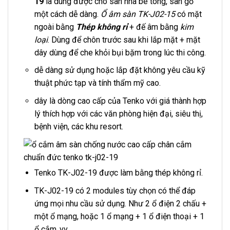
19
là dùng được cho sàn nhà bê tông, sàn gỗ
một cách dễ dàng.
Ổ âm sàn TK-J02-15
có mặt
ngoài bằng
Thép không rỉ
+ đế âm bằng
kim
loại
. Dùng để chôn trước sau khi lắp mặt + mặt
dây dùng để che khỏi bụi bặm trong lúc thi công.
dễ dàng sử dụng hoặc lắp đặt không yêu cầu kỹ
thuật phức tạp và tính thẩm mỹ cao.
dây là dòng cao cấp của Tenko với giá thành hợp
lý thích hợp với các văn phòng hiện đại, siêu thị,
bệnh viện, các khu resort.
Tenko TK-J02-19 được làm bằng thép không rỉ.
TK-J02-19 có 2 modules tùy chọn có thể đáp
ứng mọi nhu cầu sử dụng. Như 2 ổ điện 2 chấu +
một ổ mạng, hoặc 1 ổ mạng + 1 ổ điện thoại + 1
ổ cắm..vv