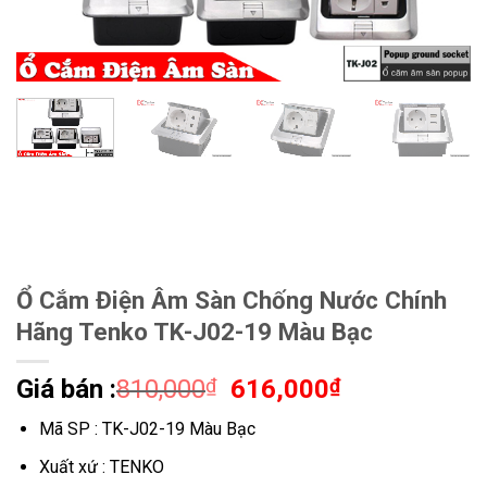
Ổ Cắm Điện Âm Sàn Chống Nước Chính
Hãng Tenko TK-J02-19 Màu Bạc
Giá
Giá
Giá bán :
810,000
₫
616,000
₫
gốc
hiện
Mã SP : TK-J02-19 Màu Bạc
là:
tại
810,000₫.
là:
Xuất xứ : TENKO