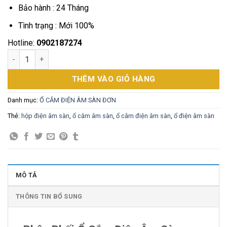
616,000₫.
Bảo hành : 24 Tháng
Tình trạng : Mới 100%
Hotline:
0902187274
Ổ Cắm Điện Âm Sàn Chống Nước Chính Hãng Tenko TK-J02-19 
THÊM VÀO GIỎ HÀNG
Danh mục:
Ổ CẮM ĐIỆN ÂM SÀN ĐƠN
Thẻ:
hộp điện âm sàn
,
ổ cắm âm sàn
,
ổ cắm điện âm sàn
,
ổ điện âm sàn
MÔ TẢ
THÔNG TIN BỔ SUNG