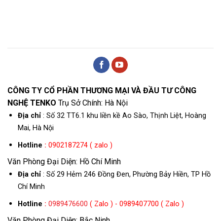
CÔNG TY CỔ PHẦN THƯƠNG MẠI VÀ ĐẦU TƯ CÔNG
NGHỆ TENKO
Trụ Sở Chính: Hà Nội
Địa chỉ
: Số 32 TT6.1 khu liền kề Ao Sào, Thịnh Liệt, Hoàng
Mai, Hà Nội
Hotline
:
0902187274 ( zalo )
Văn Phòng Đại Diện: Hồ Chí Minh
Địa chỉ
: Số 29 Hẻm 246 Đồng Đen, Phường Bảy Hiền, TP Hồ
Chí Minh
Hotline
:
0989476600
( Zalo ) - 0989407700 ( Zalo )
Văn Phòng Đại Diện: Bắc Ninh