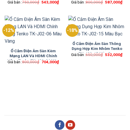
Tenko TK-J02-01 Màu Bạc
Tenko TK-J02-23 Màu Vàng
Giá
Giá
Giá
Giá
Giá bán :
750,000
₫
543,000
₫
Giá bán :
800,000
₫
587,000
₫
gốc
hiện
gốc
hiện
là:
tại
là:
tại
750,000₫.
là:
800,000₫.
là:
543,000₫.
587
-12%
-18%
Ổ Cắm Điện Âm Sàn Thông
Dụng Hợp Kim Nhôm Tenko
Ổ Cắm Điện Âm Sàn Kèm
TK-J02-15 Màu Bạc
Giá
Giá
Giá bán :
650,000
₫
532,000
₫
Mạng LAN Và HDMI Chính
gốc
hiện
Hãng Tenko TK-J02-06 Màu
Giá
Giá
Giá bán :
800,000
₫
704,000
₫
là:
tại
gốc
hiện
Vàng
650,000₫.
là:
là:
tại
532
800,000₫.
là:
704,000₫.