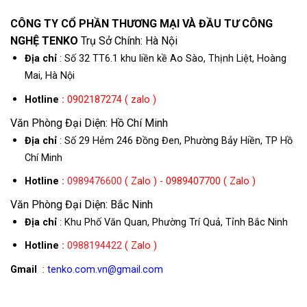
CÔNG TY CỔ PHẦN THƯƠNG MẠI VÀ ĐẦU TƯ CÔNG
NGHỆ TENKO
Trụ Sở Chính: Hà Nội
Địa chỉ
: Số 32 TT6.1 khu liền kề Ao Sào, Thịnh Liệt, Hoàng
Mai, Hà Nội
Hotline
:
0902187274 ( zalo )
Văn Phòng Đại Diện: Hồ Chí Minh
Địa chỉ
: Số 29 Hẻm 246 Đồng Đen, Phường Bảy Hiền, TP Hồ
Chí Minh
Hotline
:
0989476600
( Zalo ) - 0989407700 ( Zalo )
Văn Phòng Đại Diện: Bắc Ninh
Địa chỉ
: Khu Phố Văn Quan, Phường Trí Quả, Tỉnh Bắc Ninh
Hotline
:
0988194422
( Zalo )
Gmail
: tenko.com.vn@gmail.com