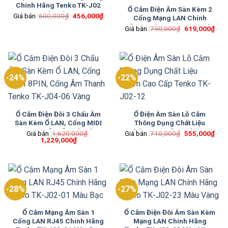
Chính Hãng Tenko TK-J02
Ổ Cắm Điện Âm Sàn Kèm 2
Màu Vàng
Giá
Giá
Giá bán :
600,000
₫
456,000
₫
Cổng Mạng LAN Chính
gốc
hiện
Hãng Tenko TK-J02-03 Màu
Giá
Giá
là:
tại
Giá bán :
790,000
₫
619,000
₫
gốc
hiện
600,000₫.
là:
Bạc
là:
tại
456,000₫.
790,000₫.
là:
619
-24%
-22%
Ổ Cắm Điện Đôi 3 Chấu Âm
Ổ Điện Âm Sàn Lỗ Cắm
Sàn Kèm Ổ LAN, Cổng MIDI
Thông Dụng Chất Liệu
8PIN, Cổng Âm Thanh
Nhôm Cao Cấp Tenko TK-
Giá
Giá
Giá bán :
1,620,000
₫
Giá bán :
710,000
₫
555,000
₫
Giá
Giá
gốc
hiện
Tenko TK-J04-06 Vàng
1,229,000
₫
J02-12
gốc
hiện
là:
tại
là:
tại
710,000₫.
là:
1,620,000₫.
là:
555
1,229,000₫.
-28%
-27%
Ổ Cắm Mạng Âm Sàn 1
Ổ Cắm Điện Đôi Âm Sàn Kèm
Cổng LAN RJ45 Chính Hãng
Mạng LAN Chính Hãng