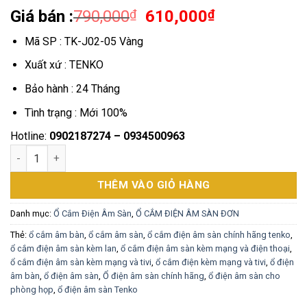
Giá
Giá
Giá bán :
790,000
₫
610,000
₫
gốc
hiện
Mã SP : TK-J02-05 Vàng
là:
tại
790,000₫.
là:
Xuất xứ : TENKO
610,000₫.
Bảo hành : 24 Tháng
Tình trạng : Mới 100%
Hotline:
0902187274 – 0934500963
Ổ Cắm Điện Âm Sàn Kèm Cổng LAN Và Điện Thoại Chính Hãng 
THÊM VÀO GIỎ HÀNG
Danh mục:
Ổ Cắm Điện Âm Sàn
,
Ổ CẮM ĐIỆN ÂM SÀN ĐƠN
Thẻ:
ổ cắm âm bàn
,
ổ cắm âm sàn
,
ổ cắm điện âm sàn chính hãng tenko
,
ổ cắm điện âm sàn kèm lan
,
ổ cắm điện âm sàn kèm mạng và điện thoại
,
ổ cắm điện âm sàn kèm mạng và tivi
,
ổ cắm điện kèm mạng và tivi
,
ổ điện
âm bàn
,
ổ điện âm sàn
,
Ổ điện âm sàn chính hãng
,
ổ điện âm sàn cho
phòng họp
,
ổ điện âm sàn Tenko