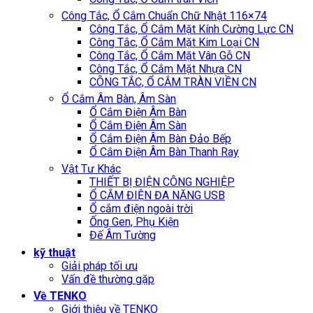
Công Tắc, Ổ Cắm Chuẩn Chữ Nhật 116×74
Công Tắc, Ổ Cắm Mặt Kính Cường Lực CN
Công Tắc, Ổ Cắm Mặt Kim Loại CN
Công Tắc, Ổ Cắm Mặt Vân Gỗ CN
Công Tắc, Ổ Cắm Mặt Nhựa CN
CÔNG TẮC, Ổ CẮM TRÀN VIỀN CN
Ổ Cắm Âm Bàn, Âm Sàn
Ổ Cắm Điện Âm Bàn
Ổ Cắm Điện Âm Sàn
Ổ Cắm Điện Âm Bàn Đảo Bếp
Ổ Cắm Điện Âm Bàn Thanh Ray
Vật Tư Khác
THIẾT BỊ ĐIỆN CÔNG NGHIỆP
Ổ CẮM ĐIỆN ĐA NĂNG USB
Ổ cắm điện ngoài trời
Ống Gen, Phụ Kiện
Đế Âm Tường
kỹ thuật
Giải pháp tối ưu
Vấn đề thường gặp
Về TENKO
Giới thiệu về TENKO