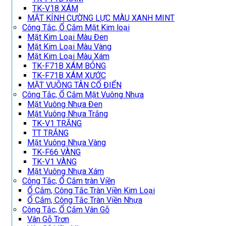
TK-V18 XÁM
MẶT KÍNH CƯỜNG LỰC MÀU XANH MINT
Công Tắc, Ổ Cắm Mặt Kim loại
Mặt Kim Loại Màu Đen
Mặt Kim Loại Màu Vàng
Mặt Kim Loại Màu Xám
TK-F71B XÁM BÓNG
TK-F71B XÁM XƯỚC
MẶT VUÔNG TÂN CỔ ĐIỂN
Công Tắc, Ổ Cắm Mặt Vuông Nhựa
Mặt Vuông Nhựa Đen
Mặt Vuông Nhựa Trắng
TK-V1 TRẮNG
TT TRẮNG
Mặt Vuông Nhựa Vàng
TK-F66 VÀNG
TK-V1 VÀNG
Mặt Vuông Nhựa Xám
Công Tắc, Ổ Cắm tràn Viền
Ổ Cắm, Công Tắc Tràn Viền Kim Loại
Ổ Cắm, Công Tắc Tràn Viền Nhựa
Công Tắc, Ổ Cắm Vân Gỗ
Vân Gỗ Trơn