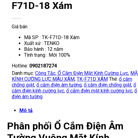
F71D-18 Xám
Giá bán :
Mã SP : TK-F71D-18 Xám
Xuất xứ : TENKO
Bảo hành : 12 năm
Tình trạng : Mới 100%
Hotline:
0902187274
Danh mục:
Công Tắc, Ổ Cắm Điện Mặt Kính Cường Lực
,
MẶ
KÍNH CƯỜNG LỰC MÀU XÁM
,
TK-F71D XÁM
Thẻ:
ổ cắm
chống giật
,
ổ cắm điện âm tường
,
ổ cắm điện chống giật
,
ổ
căm điện kính cường lực
,
ổ cắm điện mặt kính cường lực
,
ổ
điện âm tường
Mô tả
Phân phối Ổ Cắm Điện Âm
Tường Vuông Mặt Kính