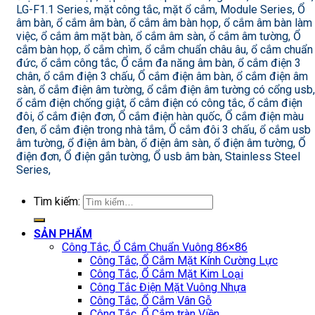
LG-F1.1 Series, mặt công tắc, mặt ổ cắm, Module Series, Ổ
âm bàn, ổ cắm âm bàn, ổ cắm âm bàn họp, ổ cắm âm bàn làm
việc, ổ cắm âm mặt bàn, ổ cắm âm sàn, ổ cắm âm tường, Ổ
cắm bàn họp, ổ cắm chìm, ổ cắm chuẩn châu âu, ổ cắm chuẩn
đức, ổ cắm công tắc, Ổ cắm đa năng âm bàn, ổ cắm điện 3
chân, ổ cắm điện 3 chấu, Ổ cắm điện âm bàn, ổ cắm điện âm
sàn, ổ cắm điện âm tường, ổ cắm điện âm tường có cổng usb,
ổ cắm điện chống giật, ổ cắm điện có công tắc, ổ cắm điện
đôi, ổ cắm điện đơn, Ổ cắm điện hàn quốc, Ổ cắm điện màu
đen, ổ cắm điện trong nhà tắm, Ổ cắm đôi 3 chấu, ổ cắm usb
âm tường, ổ điện âm bàn, ổ điện âm sàn, ổ điện âm tường, Ổ
điện đơn, Ổ điện gắn tường, Ổ usb âm bàn, Stainless Steel
Series,
Tìm kiếm:
SẢN PHẨM
Công Tắc, Ổ Cắm Chuẩn Vuông 86×86
Công Tắc, Ổ Cắm Mặt Kính Cường Lực
Công Tắc, Ổ Cắm Mặt Kim Loại
Công Tắc Điện Mặt Vuông Nhựa
Công Tắc, Ổ Cắm Vân Gỗ
Công Tắc, Ổ Cắm tràn Viền