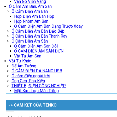
Vân Gỗ Viền Vàng
Ổ Cắm Âm Bàn, Âm Sàn
Ổ Cắm Điện Âm Bàn
Hộp Điện Âm Bàn Họp
Hộp Nhôm Âm Bàn
Ổ Cắm Điện Âm Bàn Dạng Trượt/Xoay
Ổ Cắm Điện Âm Bàn Đảo Bếp
Ổ Cắm Điện Âm Bàn Thanh Ray
Ổ Cắm Điện Âm Sàn
Ổ Cắm Điện Âm Sàn Đôi
Ổ CẮM ĐIỆN ÂM SÀN ĐƠN
Vật Tư Âm Sàn
Vật Tư Khác
Đế Âm Tường
Ổ CẮM ĐIỆN ĐA NĂNG USB
Ổ cắm điện ngoài trời
Ống Gen, Phụ Kiện
THIẾT BỊ ĐIỆN CÔNG NGHIỆP
Mặt Kim Loại Màu Trắng
-> CAM KẾT CỦA TENKO