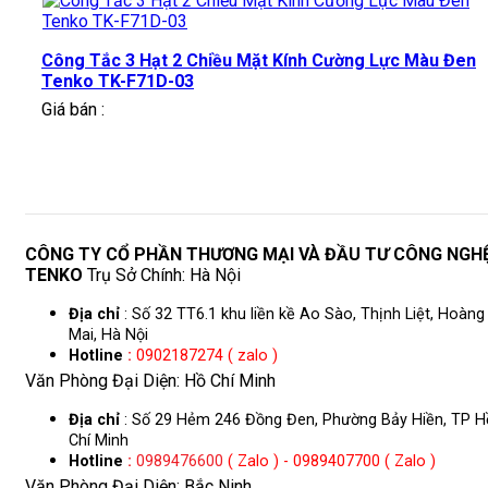
Công Tắc 3 Hạt 2 Chiều Mặt Kính Cường Lực Màu Đen
Tenko TK-F71D-03
Giá bán :
CÔNG TY CỔ PHẦN THƯƠNG MẠI VÀ ĐẦU TƯ CÔNG NGH
TENKO
Trụ Sở Chính: Hà Nội
Địa chỉ
: Số 32 TT6.1 khu liền kề Ao Sào, Thịnh Liệt, Hoàng
Mai, Hà Nội
Hotline
:
0902187274 ( zalo )
Văn Phòng Đại Diện: Hồ Chí Minh
Địa chỉ
: Số 29 Hẻm 246 Đồng Đen, Phường Bảy Hiền, TP H
Chí Minh
Hotline
:
0989476600
( Zalo ) - 0989407700 ( Zalo )
Văn Phòng Đại Diện: Bắc Ninh