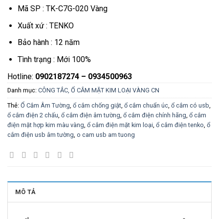
Mã SP : TK-C7G-020 Vàng
Xuất xứ : TENKO
Bảo hành : 12 năm
Tình trạng : Mới 100%
Hotline:
0902187274 – 0934500963
Danh mục:
CÔNG TẮC, Ổ CẮM MẶT KIM LOẠI VÀNG CN
Thẻ:
Ổ Cắm Âm Tường
,
ổ cắm chống giật
,
ổ cắm chuẩn úc
,
ổ cắm có usb
,
ổ cắm điện 2 chấu
,
ổ cắm điện âm tường
,
ổ cắm điện chính hãng
,
ổ cắm
điện mặt hợp kim màu vàng
,
ổ cắm điện mặt kim loại
,
ổ cắm điện tenko
,
ổ
cắm điện usb âm tường
,
o cam usb am tuong
MÔ TẢ