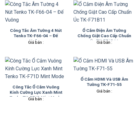
Công Tắc Âm Tường 4 Nút
Ổ Cắm Điện Âm Tường
Tenko TK-F66-04 – Đế
Chống Giật Cao Cấp Chuẩn
Vuông
Úc TK-F71B11
Giá bán :
Giá bán :
Ổ Cắm HDMI Và USB Âm
Tường TK-F71-55
Công Tắc Ổ Cắm Vuông
Giá bán :
Kính Cường Lực Xanh Mint
Tenko TK-F71D Mint Mode
Giá bán :