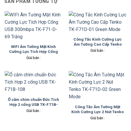
SẢN PHẨM TƯƠNG TỰ
Công Tắc Kính Cường Lực
Âm Tường Cao Cấp Tenko
WIFI Âm Tường Mặt Kính
TK-F71D-01 Green Mode
Giá bán :
Cường Lực Tích Hợp Cổng
USB 300mbps TK-F71-D-69
Giá bán :
Trắng
Ổ cắm chìm chuẩn Đức Tích
Hợp 2 cổng USB TK-F71B-
Công Tắc Âm Tường Mặt
108
Giá bán :
Kính Cường Lực 2 Nút Tenko
TK-F71D-02 Green Mode
Giá bán :