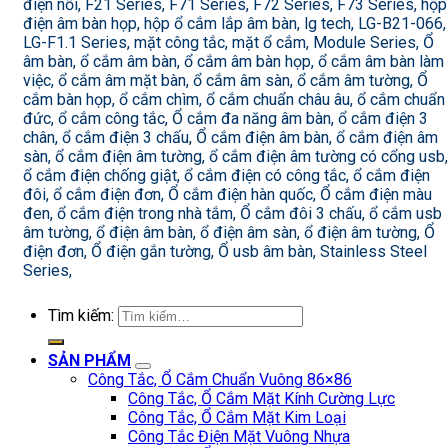
điện nổi, F21 Series, F71 Series, F72 Series, F73 Series, hộp
điện âm bàn họp, hộp ổ cắm lắp âm bàn, lg tech, LG-B21-066,
LG-F1.1 Series, mặt công tắc, mặt ổ cắm, Module Series, Ổ
âm bàn, ổ cắm âm bàn, ổ cắm âm bàn họp, ổ cắm âm bàn làm
việc, ổ cắm âm mặt bàn, ổ cắm âm sàn, ổ cắm âm tường, Ổ
cắm bàn họp, ổ cắm chìm, ổ cắm chuẩn châu âu, ổ cắm chuẩn
đức, ổ cắm công tắc, Ổ cắm đa năng âm bàn, ổ cắm điện 3
chân, ổ cắm điện 3 chấu, Ổ cắm điện âm bàn, ổ cắm điện âm
sàn, ổ cắm điện âm tường, ổ cắm điện âm tường có cổng usb,
ổ cắm điện chống giật, ổ cắm điện có công tắc, ổ cắm điện
đôi, ổ cắm điện đơn, Ổ cắm điện hàn quốc, Ổ cắm điện màu
đen, ổ cắm điện trong nhà tắm, Ổ cắm đôi 3 chấu, ổ cắm usb
âm tường, ổ điện âm bàn, ổ điện âm sàn, ổ điện âm tường, Ổ
điện đơn, Ổ điện gắn tường, Ổ usb âm bàn, Stainless Steel
Series,
Tìm kiếm:
SẢN PHẨM
Công Tắc, Ổ Cắm Chuẩn Vuông 86×86
Công Tắc, Ổ Cắm Mặt Kính Cường Lực
Công Tắc, Ổ Cắm Mặt Kim Loại
Công Tắc Điện Mặt Vuông Nhựa