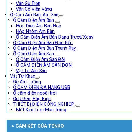
Vân Gỗ Trơn
Vân Gỗ Viền Vàng
Ổ Cắm Âm Bàn, Âm Sàn
Ổ Cắm Điện Âm Bàn
Hộp Điện Âm Bàn Họp
Hộp Nhôm Âm Bàn
Ổ Cắm Điện Âm Bàn Dạng Trượt/Xoay
Ổ Cắm Điện Âm Bàn Đảo Bếp
Ổ Cắm Điện Âm Bàn Thanh Ray
Ổ Cắm Điện Âm Sàn
Ổ Cắm Điện Âm Sàn Đôi
Ổ CẮM ĐIỆN ÂM SÀN ĐƠN
Vật Tư Âm Sàn
Vật Tư Khác
Đế Âm Tường
Ổ CẮM ĐIỆN ĐA NĂNG USB
Ổ cắm điện ngoài trời
Ống Gen, Phụ Kiện
THIẾT BỊ ĐIỆN CÔNG NGHIỆP
Mặt Kim Loại Màu Trắng
-> CAM KẾT CỦA TENKO