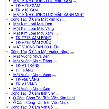
MẶT KÍNH CƯỜNG LỰC MÀU XÁM
TK-F71D XÁM
TK-V18 XÁM
MẶT KÍNH CƯỜNG LỰC MÀU XANH MINT
Công Tắc, Ổ Cắm Mặt Kim loại
Mặt Kim Loại Màu Đen
Mặt Kim Loại Màu Vàng
Mặt Kim Loại Màu Xám
TK-F71B XÁM BÓNG
TK-F71B XÁM XƯỚC
MẶT VUÔNG TÂN CỔ ĐIỂN
Công Tắc, Ổ Cắm Mặt Vuông Nhựa
Mặt Vuông Nhựa Đen
Mặt Vuông Nhựa Trắng
TK-V1 TRẮNG
TT TRẮNG
Mặt Vuông Nhựa Vàng
TK-F66 VÀNG
TK-V1 VÀNG
Mặt Vuông Nhựa Xám
Công Tắc, Ổ Cắm tràn Viền
Ổ Cắm, Công Tắc Tràn Viền Kim Loại
Ổ Cắm, Công Tắc Tràn Viền Nhựa
Công Tắc, Ổ Cắm Vân Gỗ