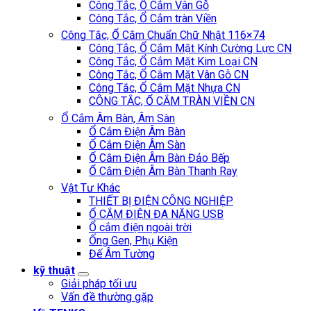
Công Tắc, Ổ Cắm Vân Gỗ
Công Tắc, Ổ Cắm tràn Viền
Công Tắc, Ổ Cắm Chuẩn Chữ Nhật 116×74
Công Tắc, Ổ Cắm Mặt Kính Cường Lực CN
Công Tắc, Ổ Cắm Mặt Kim Loại CN
Công Tắc, Ổ Cắm Mặt Vân Gỗ CN
Công Tắc, Ổ Cắm Mặt Nhựa CN
CÔNG TẮC, Ổ CẮM TRÀN VIỀN CN
Ổ Cắm Âm Bàn, Âm Sàn
Ổ Cắm Điện Âm Bàn
Ổ Cắm Điện Âm Sàn
Ổ Cắm Điện Âm Bàn Đảo Bếp
Ổ Cắm Điện Âm Bàn Thanh Ray
Vật Tư Khác
THIẾT BỊ ĐIỆN CÔNG NGHIỆP
Ổ CẮM ĐIỆN ĐA NĂNG USB
Ổ cắm điện ngoài trời
Ống Gen, Phụ Kiện
Đế Âm Tường
kỹ thuật
Giải pháp tối ưu
Vấn đề thường gặp