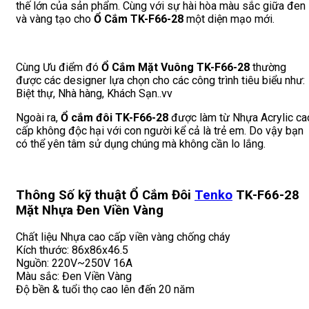
thế lớn của sản phẩm. Cùng với sự hài hòa màu sắc giữa đen
và vàng tạo cho
Ổ Cắm
TK-F66-28
một diện mạo mới.
Cùng Ưu điểm đó
Ổ Cắm Mặt Vuông
TK-F66-28
thường
được các designer lựa chọn cho các công trình tiêu biểu như:
Biệt thự, Nhà hàng, Khách Sạn..vv
Ngoài ra,
Ổ cắm đôi
TK-F66-28
được làm từ Nhựa Acrylic ca
cấp không độc hại với con người kể cả là trẻ em. Do vậy bạn
có thể yên tâm sử dụng chúng mà không cần lo lắng.
Thông Số kỹ thuật Ổ Cắm Đôi
Tenko
TK-F66-28
Mặt Nhựa Đen Viền Vàng
Chất liệu Nhựa cao cấp viền vàng chống cháy
Kích thước: 86x86x46.5
Nguồn: 220V~250V 16A
Màu sắc: Đen Viền Vàng
Độ bền & tuổi thọ cao lên đến 20 năm