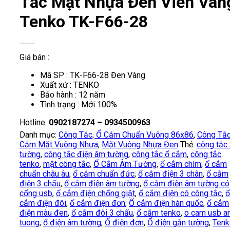
Tắc Mặt Nhựa Đen Viền Vàn
Tenko TK-F66-28
Giá bán :
Mã SP : TK-F66-28 Đen Vàng
Xuất xứ : TENKO
Bảo hành : 12 năm
Tình trạng : Mới 100%
Hotline:
0902187274 – 0934500963
Danh mục:
Công Tắc, Ổ Cắm Chuẩn Vuông 86x86
,
Công Tắc
Cắm Mặt Vuông Nhựa
,
Mặt Vuông Nhựa Đen
Thẻ:
công tắc
tường
,
công tắc điện âm tường
,
công tắc ổ cắm
,
công tắc
tenko
,
mặt công tắc
,
Ổ Cắm Âm Tường
,
ổ cắm chìm
,
ổ cắm
chuẩn châu âu
,
ổ cắm chuẩn đức
,
ổ cắm điện 3 chân
,
ổ cắm
điện 3 chấu
,
ổ cắm điện âm tường
,
ổ cắm điện âm tường có
cổng usb
,
ổ cắm điện chống giật
,
ổ cắm điện có công tắc
,
ổ
cắm điện đôi
,
ổ cắm điện đơn
,
Ổ cắm điện hàn quốc
,
ổ cắm
điện màu đen
,
ổ cắm đôi 3 chấu
,
ổ cắm tenko
,
o cam usb a
tuong
,
ổ điện âm tường
,
Ổ điện đơn
,
Ổ điện gắn tường
,
Tenk