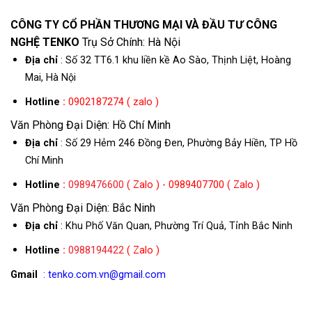
CÔNG TY CỔ PHẦN THƯƠNG MẠI VÀ ĐẦU TƯ CÔNG
NGHỆ TENKO
Trụ Sở Chính: Hà Nội
Địa chỉ
: Số 32 TT6.1 khu liền kề Ao Sào, Thịnh Liệt, Hoàng
Mai, Hà Nội
Hotline
:
0902187274 ( zalo )
Văn Phòng Đại Diện: Hồ Chí Minh
Địa chỉ
: Số 29 Hẻm 246 Đồng Đen, Phường Bảy Hiền, TP Hồ
Chí Minh
Hotline
:
0989476600
( Zalo ) - 0989407700 ( Zalo )
Văn Phòng Đại Diện: Bắc Ninh
Địa chỉ
: Khu Phố Văn Quan, Phường Trí Quả, Tỉnh Bắc Ninh
Hotline
:
0988194422
( Zalo )
Gmail
: tenko.com.vn@gmail.com