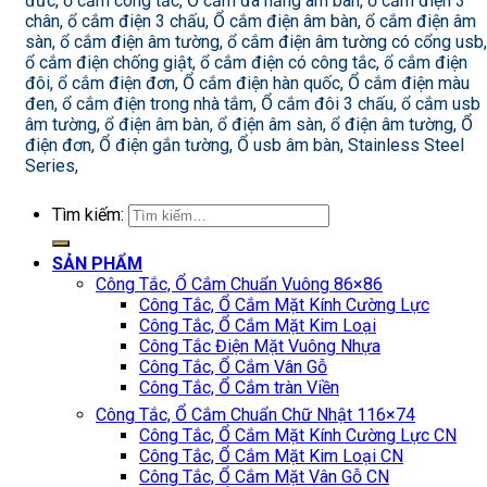
đức, ổ cắm công tắc, Ổ cắm đa năng âm bàn, ổ cắm điện 3
chân, ổ cắm điện 3 chấu, Ổ cắm điện âm bàn, ổ cắm điện âm
sàn, ổ cắm điện âm tường, ổ cắm điện âm tường có cổng usb,
ổ cắm điện chống giật, ổ cắm điện có công tắc, ổ cắm điện
đôi, ổ cắm điện đơn, Ổ cắm điện hàn quốc, Ổ cắm điện màu
đen, ổ cắm điện trong nhà tắm, Ổ cắm đôi 3 chấu, ổ cắm usb
âm tường, ổ điện âm bàn, ổ điện âm sàn, ổ điện âm tường, Ổ
điện đơn, Ổ điện gắn tường, Ổ usb âm bàn, Stainless Steel
Series,
Tìm kiếm:
SẢN PHẨM
Công Tắc, Ổ Cắm Chuẩn Vuông 86×86
Công Tắc, Ổ Cắm Mặt Kính Cường Lực
Công Tắc, Ổ Cắm Mặt Kim Loại
Công Tắc Điện Mặt Vuông Nhựa
Công Tắc, Ổ Cắm Vân Gỗ
Công Tắc, Ổ Cắm tràn Viền
Công Tắc, Ổ Cắm Chuẩn Chữ Nhật 116×74
Công Tắc, Ổ Cắm Mặt Kính Cường Lực CN
Công Tắc, Ổ Cắm Mặt Kim Loại CN
Công Tắc, Ổ Cắm Mặt Vân Gỗ CN