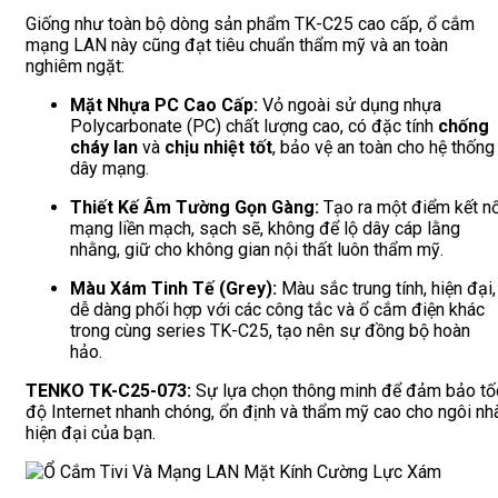
Giống như toàn bộ dòng sản phẩm TK-C25 cao cấp, ổ cắm
mạng LAN này cũng đạt tiêu chuẩn thẩm mỹ và an toàn
nghiêm ngặt:
Mặt Nhựa PC Cao Cấp:
Vỏ ngoài sử dụng nhựa
Polycarbonate (PC) chất lượng cao, có đặc tính
chống
cháy lan
và
chịu nhiệt tốt
, bảo vệ an toàn cho hệ thống
dây mạng.
Thiết Kế Âm Tường Gọn Gàng:
Tạo ra một điểm kết nố
mạng liền mạch, sạch sẽ, không để lộ dây cáp lằng
nhằng, giữ cho không gian nội thất luôn thẩm mỹ.
Màu Xám Tinh Tế (Grey):
Màu sắc trung tính, hiện đại,
dễ dàng phối hợp với các công tắc và ổ cắm điện khác
trong cùng series TK-C25, tạo nên sự đồng bộ hoàn
hảo.
TENKO TK-C25-073:
Sự lựa chọn thông minh để đảm bảo tố
độ Internet nhanh chóng, ổn định và thẩm mỹ cao cho ngôi nh
hiện đại của bạn.