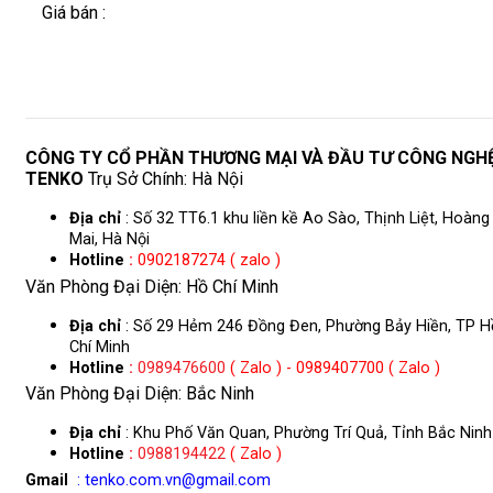
Giá bán :
CÔNG TY CỔ PHẦN THƯƠNG MẠI VÀ ĐẦU TƯ CÔNG NGH
TENKO
Trụ Sở Chính: Hà Nội
Địa chỉ
: Số 32 TT6.1 khu liền kề Ao Sào, Thịnh Liệt, Hoàng
Mai, Hà Nội
Hotline
:
0902187274 ( zalo )
Văn Phòng Đại Diện: Hồ Chí Minh
Địa chỉ
: Số 29 Hẻm 246 Đồng Đen, Phường Bảy Hiền, TP H
Chí Minh
Hotline
:
0989476600
( Zalo ) - 0989407700 ( Zalo )
Văn Phòng Đại Diện: Bắc Ninh
Địa chỉ
: Khu Phố Văn Quan, Phường Trí Quả, Tỉnh Bắc Ninh
Hotline
:
0988194422
( Zalo )
Gmail
: tenko.com.vn@gmail.com