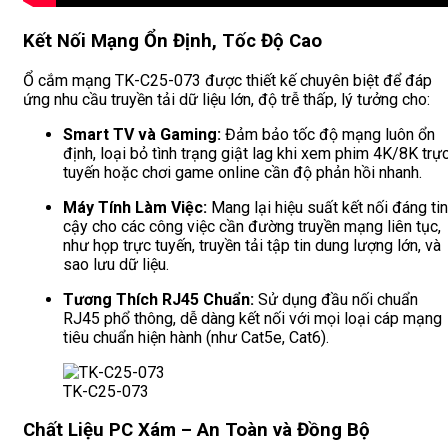
Kết Nối Mạng Ổn Định, Tốc Độ Cao
Ổ cắm mạng TK-C25-073 được thiết kế chuyên biệt để đáp
ứng nhu cầu truyền tải dữ liệu lớn, độ trễ thấp, lý tưởng cho:
Smart TV và Gaming:
Đảm bảo tốc độ mạng luôn ổn
định, loại bỏ tình trạng giật lag khi xem phim 4K/8K trự
tuyến hoặc chơi game online cần độ phản hồi nhanh.
Máy Tính Làm Việc:
Mang lại hiệu suất kết nối đáng tin
cậy cho các công việc cần đường truyền mạng liên tục,
như họp trực tuyến, truyền tải tập tin dung lượng lớn, và
sao lưu dữ liệu.
Tương Thích RJ45 Chuẩn:
Sử dụng đầu nối chuẩn
RJ45 phổ thông, dễ dàng kết nối với mọi loại cáp mạng
tiêu chuẩn hiện hành (như Cat5e, Cat6).
TK-C25-073
Chất Liệu PC Xám – An Toàn và Đồng Bộ