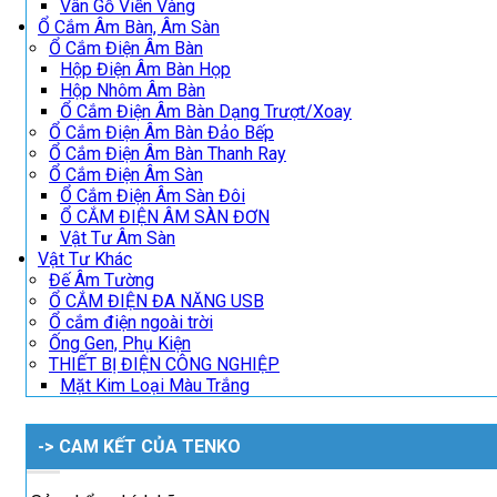
Vân Gỗ Viền Vàng
Ổ Cắm Âm Bàn, Âm Sàn
Ổ Cắm Điện Âm Bàn
Hộp Điện Âm Bàn Họp
Hộp Nhôm Âm Bàn
Ổ Cắm Điện Âm Bàn Dạng Trượt/Xoay
Ổ Cắm Điện Âm Bàn Đảo Bếp
Ổ Cắm Điện Âm Bàn Thanh Ray
Ổ Cắm Điện Âm Sàn
Ổ Cắm Điện Âm Sàn Đôi
Ổ CẮM ĐIỆN ÂM SÀN ĐƠN
Vật Tư Âm Sàn
Vật Tư Khác
Đế Âm Tường
Ổ CẮM ĐIỆN ĐA NĂNG USB
Ổ cắm điện ngoài trời
Ống Gen, Phụ Kiện
THIẾT BỊ ĐIỆN CÔNG NGHIỆP
Mặt Kim Loại Màu Trắng
-> CAM KẾT CỦA TENKO