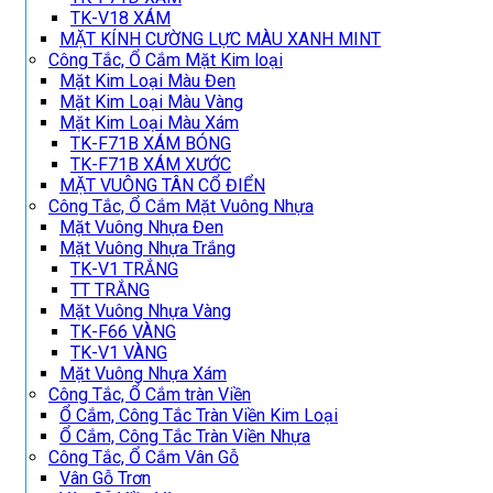
TK-V18 XÁM
MẶT KÍNH CƯỜNG LỰC MÀU XANH MINT
Công Tắc, Ổ Cắm Mặt Kim loại
Mặt Kim Loại Màu Đen
Mặt Kim Loại Màu Vàng
Mặt Kim Loại Màu Xám
TK-F71B XÁM BÓNG
TK-F71B XÁM XƯỚC
MẶT VUÔNG TÂN CỔ ĐIỂN
Công Tắc, Ổ Cắm Mặt Vuông Nhựa
Mặt Vuông Nhựa Đen
Mặt Vuông Nhựa Trắng
TK-V1 TRẮNG
TT TRẮNG
Mặt Vuông Nhựa Vàng
TK-F66 VÀNG
TK-V1 VÀNG
Mặt Vuông Nhựa Xám
Công Tắc, Ổ Cắm tràn Viền
Ổ Cắm, Công Tắc Tràn Viền Kim Loại
Ổ Cắm, Công Tắc Tràn Viền Nhựa
Công Tắc, Ổ Cắm Vân Gỗ
Vân Gỗ Trơn