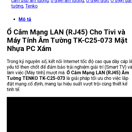
cam usb am tuong
,
ổ điện âm tường
,
Ổ điện đơn
,
Ổ điện gắ
tường
,
Tenko
Mô tả
Ổ Cắm Mạng LAN (RJ45) Cho Tivi và
Máy Tính Âm Tường TK-C25-073 Mặt
Nhựa PC Xám
Trong kỷ nguyên số, kết nối Internet tốc độ cao qua dây cáp l
yếu tố then chốt để đảm bảo trải nghiệm giải trí (Smart TV) v
làm việc (Máy tính) mượt mà.
Ổ Cắm Mạng LAN (RJ45) Âm
Tường TENKO TK-C25-073
là giải pháp tối ưu cho việc lắp
đặt mạng cố định, mang lại hiệu suất vượt trội cùng thiết kế
tinh tế.