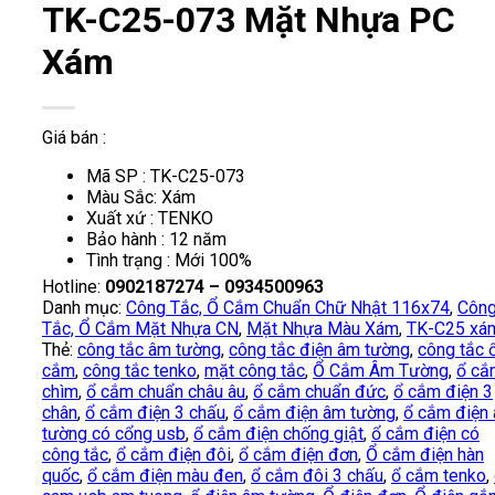
TK-C25-073 Mặt Nhựa PC
Xám
Giá bán :
Mã SP : TK-C25-073
Màu Sắc: Xám
Xuất xứ : TENKO
Bảo hành : 12 năm
Tình trạng : Mới 100%
Hotline:
0902187274 – 0934500963
Danh mục:
Công Tắc, Ổ Cắm Chuẩn Chữ Nhật 116x74
,
Côn
Tắc, Ổ Cắm Mặt Nhựa CN
,
Mặt Nhựa Màu Xám
,
TK-C25 xá
Thẻ:
công tắc âm tường
,
công tắc điện âm tường
,
công tắc 
cắm
,
công tắc tenko
,
mặt công tắc
,
Ổ Cắm Âm Tường
,
ổ cắ
chìm
,
ổ cắm chuẩn châu âu
,
ổ cắm chuẩn đức
,
ổ cắm điện 3
chân
,
ổ cắm điện 3 chấu
,
ổ cắm điện âm tường
,
ổ cắm điện
tường có cổng usb
,
ổ cắm điện chống giật
,
ổ cắm điện có
công tắc
,
ổ cắm điện đôi
,
ổ cắm điện đơn
,
Ổ cắm điện hàn
quốc
,
ổ cắm điện màu đen
,
ổ cắm đôi 3 chấu
,
ổ cắm tenko
,