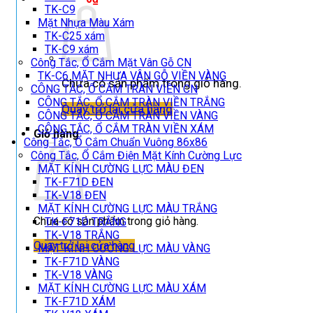
TK-C9
Mặt Nhựa Màu Xám
TK-C25 xám
TK-C9 xám
Công Tắc, Ổ Cắm Mặt Vân Gỗ CN
TK-C6 MẶT NHỰA VÂN GỖ VIỀN VÀNG
Chưa có sản phẩm trong giỏ hàng.
CÔNG TẮC, Ổ CẮM TRÀN VIỀN CN
CÔNG TẮC, Ổ CẮM TRÀN VIỀN TRẮNG
Quay trở lại cửa hàng
CÔNG TẮC, Ổ CẮM TRÀN VIỀN VÀNG
CÔNG TẮC, Ổ CẮM TRÀN VIỀN XÁM
Giỏ hàng
Công Tắc, Ổ Cắm Chuẩn Vuông 86x86
Công Tắc, Ổ Cắm Điện Mặt Kính Cường Lực
MẶT KÍNH CƯỜNG LỰC MÀU ĐEN
TK-F71D ĐEN
TK-V18 ĐEN
MẶT KÍNH CƯỜNG LỰC MÀU TRẮNG
Chưa có sản phẩm trong giỏ hàng.
TK-F71D TRẮNG
TK-V18 TRẮNG
Quay trở lại cửa hàng
MẶT KÍNH CƯỜNG LỰC MÀU VÀNG
TK-F71D VÀNG
TK-V18 VÀNG
MẶT KÍNH CƯỜNG LỰC MÀU XÁM
TK-F71D XÁM