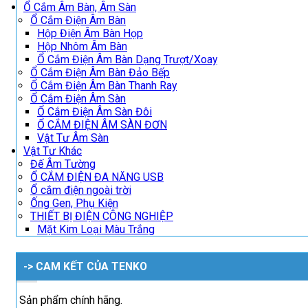
Ổ Cắm Âm Bàn, Âm Sàn
Ổ Cắm Điện Âm Bàn
Hộp Điện Âm Bàn Họp
Hộp Nhôm Âm Bàn
Ổ Cắm Điện Âm Bàn Dạng Trượt/Xoay
Ổ Cắm Điện Âm Bàn Đảo Bếp
Ổ Cắm Điện Âm Bàn Thanh Ray
Ổ Cắm Điện Âm Sàn
Ổ Cắm Điện Âm Sàn Đôi
Ổ CẮM ĐIỆN ÂM SÀN ĐƠN
Vật Tư Âm Sàn
Vật Tư Khác
Đế Âm Tường
Ổ CẮM ĐIỆN ĐA NĂNG USB
Ổ cắm điện ngoài trời
Ống Gen, Phụ Kiện
THIẾT BỊ ĐIỆN CÔNG NGHIỆP
Mặt Kim Loại Màu Trắng
-> CAM KẾT CỦA TENKO
Sản phẩm chính hãng.