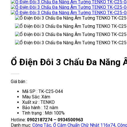
Ổ Điện Đôi 3 Chấu Đa Năn
Giá bán :
Mã SP : TK-C25-044
Màu Sắc: Xám
Xuất xứ : TENKO
Bảo hành : 12 năm
Tình trạng : Mới 100%
Hotline:
0902187274 – 0934500963
Danh mục:
Công Tắc, Ổ Cắm Chuẩn Chữ Nhật 116x74
,
Công