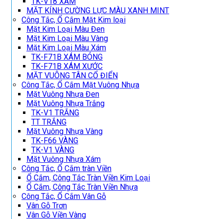
TK-V18 XÁM
MẶT KÍNH CƯỜNG LỰC MÀU XANH MINT
Công Tắc, Ổ Cắm Mặt Kim loại
Mặt Kim Loại Màu Đen
Mặt Kim Loại Màu Vàng
Mặt Kim Loại Màu Xám
TK-F71B XÁM BÓNG
TK-F71B XÁM XƯỚC
MẶT VUÔNG TÂN CỔ ĐIỂN
Công Tắc, Ổ Cắm Mặt Vuông Nhựa
Mặt Vuông Nhựa Đen
Mặt Vuông Nhựa Trắng
TK-V1 TRẮNG
TT TRẮNG
Mặt Vuông Nhựa Vàng
TK-F66 VÀNG
TK-V1 VÀNG
Mặt Vuông Nhựa Xám
Công Tắc, Ổ Cắm tràn Viền
Ổ Cắm, Công Tắc Tràn Viền Kim Loại
Ổ Cắm, Công Tắc Tràn Viền Nhựa
Công Tắc, Ổ Cắm Vân Gỗ
Vân Gỗ Trơn
Vân Gỗ Viền Vàng