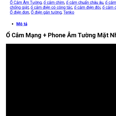
Ổ Cắm Âm Tường
,
ổ cắm chìm
,
ổ cắm chuẩn châu âu
,
ổ cắm
chống giật
,
ổ cắm điện có công tắc
,
ổ cắm điện đôi
,
ổ cắm đ
Ổ điện đơn
,
Ổ điện gắn tường
,
Tenko
Mô tả
Ổ Cắm Mạng + Phone Âm Tường Mặt Nh