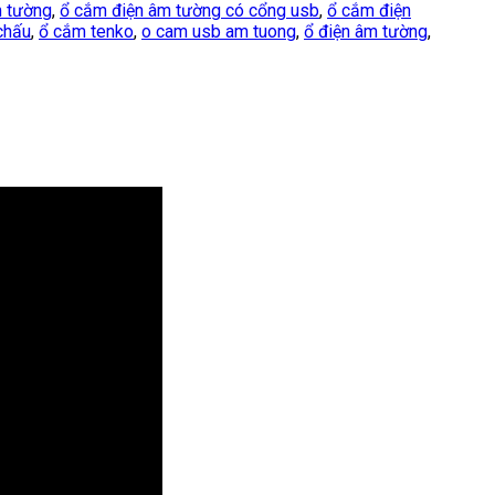
m tường
,
ổ cắm điện âm tường có cổng usb
,
ổ cắm điện
chấu
,
ổ cắm tenko
,
o cam usb am tuong
,
ổ điện âm tường
,