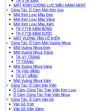
TK-V18 XÁM
MẶT KÍNH CƯỜNG LỰC MÀU XANH MINT
Công Tắc, Ổ Cắm Mặt Kim loại
Mặt Kim Loại Màu Đen
Mặt Kim Loại Màu Vàng
Mặt Kim Loại Màu Xám
TK-F71B XÁM BÓNG
TK-F71B XÁM XƯỚC
MẶT VUÔNG TÂN CỔ ĐIỂN
Công Tắc, Ổ Cắm Mặt Vuông Nhựa
Mặt Vuông Nhựa Đen
Mặt Vuông Nhựa Trắng
TK-V1 TRẮNG
TT TRẮNG
Mặt Vuông Nhựa Vàng
TK-F66 VÀNG
TK-V1 VÀNG
Mặt Vuông Nhựa Xám
Công Tắc, Ổ Cắm tràn Viền
Ổ Cắm, Công Tắc Tràn Viền Kim Loại
Ổ Cắm, Công Tắc Tràn Viền Nhựa
Công Tắc, Ổ Cắm Vân Gỗ
Vân Gỗ Trơn
Vân Gỗ Viền Vàng