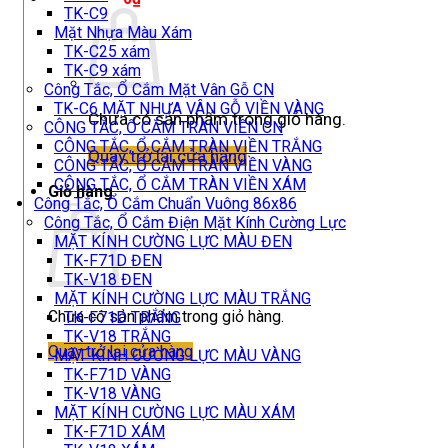
TK-C9
Mặt Nhựa Màu Xám
TK-C25 xám
TK-C9 xám
Công Tắc, Ổ Cắm Mặt Vân Gỗ CN
TK-C6 MẶT NHỰA VÂN GỖ VIỀN VÀNG
Chưa có sản phẩm trong giỏ hàng.
CÔNG TẮC, Ổ CẮM TRÀN VIỀN CN
CÔNG TẮC, Ổ CẮM TRÀN VIỀN TRẮNG
Quay trở lại cửa hàng
CÔNG TẮC, Ổ CẮM TRÀN VIỀN VÀNG
CÔNG TẮC, Ổ CẮM TRÀN VIỀN XÁM
Giỏ hàng
Công Tắc, Ổ Cắm Chuẩn Vuông 86x86
Công Tắc, Ổ Cắm Điện Mặt Kính Cường Lực
MẶT KÍNH CƯỜNG LỰC MÀU ĐEN
TK-F71D ĐEN
TK-V18 ĐEN
MẶT KÍNH CƯỜNG LỰC MÀU TRẮNG
Chưa có sản phẩm trong giỏ hàng.
TK-F71D TRẮNG
TK-V18 TRẮNG
Quay trở lại cửa hàng
MẶT KÍNH CƯỜNG LỰC MÀU VÀNG
TK-F71D VÀNG
TK-V18 VÀNG
MẶT KÍNH CƯỜNG LỰC MÀU XÁM
TK-F71D XÁM