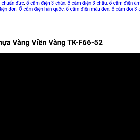
 chuẩn đức
,
ổ cắm điện 3 chân
,
ổ cắm điện 3 chấu
,
ổ cắm điện â
iện đơn
,
Ổ cắm điện hàn quốc
,
ổ cắm điện màu đen
,
ổ cắm đôi 3 
ựa Vàng Viền Vàng TK-F66-52