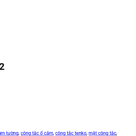
2
 âm tường
,
công tắc ổ cắm
,
công tắc tenko
,
mặt công tắc
,