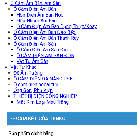
Ổ Cắm Âm Bàn, Âm Sàn
Ổ Cắm Điện Âm Bàn
Hộp Điện Âm Bàn Họp
Hộp Nhôm Âm Bàn
Ổ Cắm Điện Âm Bàn Dạng Trượt/Xoay
Ổ Cắm Điện Âm Bàn Đảo Bếp
Ổ Cắm Điện Âm Bàn Thanh Ray
Ổ Cắm Điện Âm Sàn
Ổ Cắm Điện Âm Sàn Đôi
Ổ CẮM ĐIỆN ÂM SÀN ĐƠN
Vật Tư Âm Sàn
Vật Tư Khác
Đế Âm Tường
Ổ CẮM ĐIỆN ĐA NĂNG USB
Ổ cắm điện ngoài trời
Ống Gen, Phụ Kiện
THIẾT BỊ ĐIỆN CÔNG NGHIỆP
Mặt Kim Loại Màu Trắng
-> CAM KẾT CỦA TENKO
Sản phẩm chính hãng.