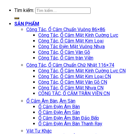
Tìm kiếm:
SẢN PHẨM
Công Tắc, Ổ Cắm Chuẩn Vuông 86×86
Công Tắc, Ổ Cắm Mặt Kính Cường Lực
Công Tắc, Ổ Cắm Mặt Kim Loại
Công Tắc Điện Mặt Vuông Nhựa
Công Tắc, Ổ Cắm Vân Gỗ
Công Tắc, Ổ Cắm tràn Viền
Công Tắc, Ổ Cắm Chuẩn Chữ Nhật 116×74
Công Tắc, Ổ Cắm Mặt Kính Cường Lực CN
Công Tắc, Ổ Cắm Mặt Kim Loại CN
Công Tắc, Ổ Cắm Mặt Vân Gỗ CN
Công Tắc, Ổ Cắm Mặt Nhựa CN
CÔNG TẮC, Ổ CẮM TRÀN VIỀN CN
Ổ Cắm Âm Bàn, Âm Sàn
Ổ Cắm Điện Âm Bàn
Ổ Cắm Điện Âm Sàn
Ổ Cắm Điện Âm Bàn Đảo Bếp
Ổ Cắm Điện Âm Bàn Thanh Ray
Vật Tư Khác