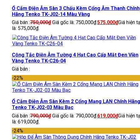
Ổ Cắm Điện Âm Sàn 3 Chấu Kèm Cổng Âm Thanh Chính
Hãng Tenko TK-J02-14 Màu Vàng
Giá bán :
750,000
₫
Giá gốc là: 750,000₫.
575,000
₫
Giá hiện tạ
là: 575,000₫.
Công Tắc Điện Âm Tường 4 Hạt Cao Cấp Mặt Đen Viền
Vàng Tenko TK-C26-04
Giá bán :
-22%
Ổ Cắm Điện Âm Sàn Kèm 2 Cổng Mạng LAN Chính Hãn
Tenko TK-J02-03 Màu Bạc
Giá bán :
790,000
₫
Giá gốc là: 790,000₫.
619,000
₫
Giá hiện tạ
là: 619,000₫.
-24%