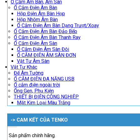
Ổ Cắm Âm Bàn, Âm Sàn
Ổ Cắm Điện Âm Bàn
Hộp Điện Âm Bàn Họp
Hộp Nhôm Âm Bàn
Ổ Cắm Điện Âm Bàn Dạng Trượt/Xoay
Ổ Cắm Điện Âm Bàn Đảo Bếp
Ổ Cắm Điện Âm Bàn Thanh Ray
Ổ Cắm Điện Âm Sàn
Ổ Cắm Điện Âm Sàn Đôi
Ổ CẮM ĐIỆN ÂM SÀN ĐƠN
Vật Tư Âm Sàn
Vật Tư Khác
Đế Âm Tường
Ổ CẮM ĐIỆN ĐA NĂNG USB
Ổ cắm điện ngoài trời
Ống Gen, Phụ Kiện
THIẾT BỊ ĐIỆN CÔNG NGHIỆP
Mặt Kim Loại Màu Trắng
-> CAM KẾT CỦA TENKO
Sản phẩm chính hãng.