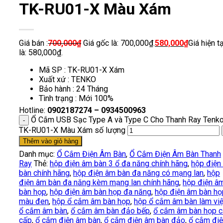
TK-RU01-X Màu Xám
Giá bán :
700,000
₫
Giá gốc là: 700,000₫.
580,000
₫
Giá hiện tạ
là: 580,000₫.
Mã SP : TK-RU01-X Xám
Xuất xứ : TENKO
Bảo hành : 24 Tháng
Tình trạng : Mới 100%
Hotline:
0902187274 – 0934500963
Ổ Cắm USB Sạc Type A và Type C Cho Thanh Ray Tenk
TK-RU01-X Màu Xám số lượng
Thêm vào giỏ hàng
Danh mục:
Ổ Cắm Điện Âm Bàn
,
Ổ Cắm Điện Âm Bàn Thanh
Ray
Thẻ:
hộp điện âm bàn 3 ổ đa năng chính hãng
,
hộp điện
bàn chính hãng
,
hộp điện âm bàn đa năng có mạng lan
,
hộp
điện âm bàn đa năng kèm mạng lan chính hãng
,
hộp điện â
bàn họp
,
hộp điện âm bàn họp đa năng
,
hộp điện âm bàn họ
màu đen
,
hộp ổ cắm âm bàn họp
,
hộp ổ cắm âm bàn làm vi
ổ cắm âm bàn
,
ổ cắm âm bàn đảo bếp
,
ổ cắm âm bàn họp 
cấp
,
ổ cắm điện âm bàn
,
ổ cắm điện âm bàn đảo
,
ổ cắm đi