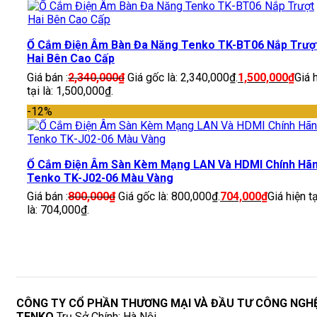
Ổ Cắm Điện Âm Bàn Đa Năng Tenko TK-BT06 Nắp Trượ
Hai Bên Cao Cấp
Giá bán :
2,340,000
₫
Giá gốc là: 2,340,000₫.
1,500,000
₫
Giá 
tại là: 1,500,000₫.
-12%
Ổ Cắm Điện Âm Sàn Kèm Mạng LAN Và HDMI Chính Hã
Tenko TK-J02-06 Màu Vàng
Giá bán :
800,000
₫
Giá gốc là: 800,000₫.
704,000
₫
Giá hiện tạ
là: 704,000₫.
CÔNG TY CỔ PHẦN THƯƠNG MẠI VÀ ĐẦU TƯ CÔNG NGH
TENKO
Trụ Sở Chính: Hà Nội