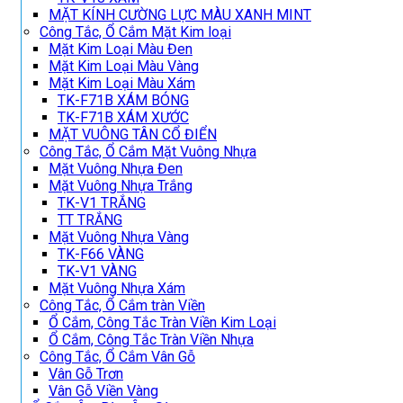
MẶT KÍNH CƯỜNG LỰC MÀU XANH MINT
Công Tắc, Ổ Cắm Mặt Kim loại
Mặt Kim Loại Màu Đen
Mặt Kim Loại Màu Vàng
Mặt Kim Loại Màu Xám
TK-F71B XÁM BÓNG
TK-F71B XÁM XƯỚC
MẶT VUÔNG TÂN CỔ ĐIỂN
Công Tắc, Ổ Cắm Mặt Vuông Nhựa
Mặt Vuông Nhựa Đen
Mặt Vuông Nhựa Trắng
TK-V1 TRẮNG
TT TRẮNG
Mặt Vuông Nhựa Vàng
TK-F66 VÀNG
TK-V1 VÀNG
Mặt Vuông Nhựa Xám
Công Tắc, Ổ Cắm tràn Viền
Ổ Cắm, Công Tắc Tràn Viền Kim Loại
Ổ Cắm, Công Tắc Tràn Viền Nhựa
Công Tắc, Ổ Cắm Vân Gỗ
Vân Gỗ Trơn
Vân Gỗ Viền Vàng