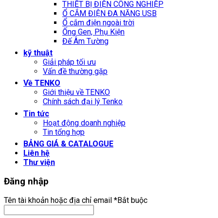
THIẾT BỊ ĐIỆN CÔNG NGHIỆP
Ổ CẮM ĐIỆN ĐA NĂNG USB
Ổ cắm điện ngoài trời
Ống Gen, Phụ Kiện
Đế Âm Tường
kỹ thuật
Giải pháp tối ưu
Vấn đề thường gặp
Về TENKO
Giới thiệu về TENKO
Chính sách đại lý Tenko
Tin tức
Hoạt động doanh nghiệp
Tin tổng hợp
BẢNG GIÁ & CATALOGUE
Liên hệ
Thư viện
Đăng nhập
Tên tài khoản hoặc địa chỉ email
*
Bắt buộc