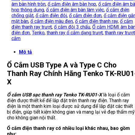
âm bàn hình tròn
,
ổ cắm điện âm bàn họp
,
ổ cắm điện âm b
họp thông dụng
,
ổ cắm điện âm bàn làm việc
,
ổ cắm điện
chống giật
,
ổ cắm điện đôi
,
ổ cắm điện đơn
,
ổ cắm điện gắ
mặt bàn
,
ổ cắm điện màu đen
,
ổ cắm điện thanh ray
,
ổ cắm
điện thanh ray trượt
,
ổ cắm đôi 3 chấu
,
Ổ cắm HDMI âm bà
điện đơn
,
Tenko
,
thanh ray ổ cắm dạng trượt
,
thanh ray trượt
cắm
Mô tả
Ổ Cắm USB Type A và Type C Cho
Thanh Ray Chính Hãng Tenko TK-RU01
X
Ổ cắm USB sạc thanh ray Tenko TK-RU01-X
là loại ổ cắm
điện được thiết kế để lắp đặt trên thanh ray điện. Thanh ray
điện là một thanh kim loại được sử dụng để lắp đặt các thiết
bị điện, giúp tiết kiệm không gian và mang lại vẻ đẹp thẩm mỹ
cho không gian nội thất.
Ổ cắm điện thanh ray có nhiều loại khác nhau, bao gồm
như: