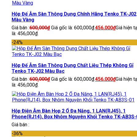
Hộp Đế Âm Sàn Thông Dụng Chính Hãng Tenko TK-J02
Màu Vàng
Giá bán :
600,000
₫
Giá gốc là: 600,000₫.
456,000
₫
Giá hiện tạ
là: 456,000₫.
-24%
Hộp Đế Âm Sàn Thông Dụng Chất Liệu Thép Không Gỉ
Tenko TK-J02 Màu Bạc
Giá bán :
600,000
₫
Giá gốc là: 600,000₫.
456,000
₫
Giá hiện tạ
là: 456,000₫.
Hộp Điện Âm Bàn Họp 2 Ổ Đa Năng, 1 LAN(RJ45), 1
Phone(RJ14), Box Nhôm Nguyên Khối Tenko TK-AB3S-
Giá bán :
-36%