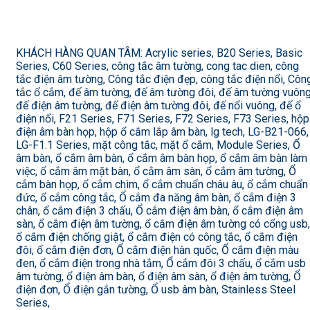
KHÁCH HÀNG QUAN TÂM: Acrylic series, B20 Series, Basic
Series, C60 Series, công tắc âm tường, cong tac dien, công
tắc điện âm tường, Công tắc điện đẹp, công tắc điện nổi, Côn
tắc ổ cắm, đế âm tường, đế âm tường đôi, đế âm tường vuông
đế điện âm tường, đế điện âm tường đôi, đế nổi vuông, đế ổ
điện nổi, F21 Series, F71 Series, F72 Series, F73 Series, hộp
điện âm bàn họp, hộp ổ cắm lắp âm bàn, lg tech, LG-B21-066,
LG-F1.1 Series, mặt công tắc, mặt ổ cắm, Module Series, Ổ
âm bàn, ổ cắm âm bàn, ổ cắm âm bàn họp, ổ cắm âm bàn làm
việc, ổ cắm âm mặt bàn, ổ cắm âm sàn, ổ cắm âm tường, Ổ
cắm bàn họp, ổ cắm chìm, ổ cắm chuẩn châu âu, ổ cắm chuẩn
đức, ổ cắm công tắc, Ổ cắm đa năng âm bàn, ổ cắm điện 3
chân, ổ cắm điện 3 chấu, Ổ cắm điện âm bàn, ổ cắm điện âm
sàn, ổ cắm điện âm tường, ổ cắm điện âm tường có cổng usb,
ổ cắm điện chống giật, ổ cắm điện có công tắc, ổ cắm điện
đôi, ổ cắm điện đơn, Ổ cắm điện hàn quốc, Ổ cắm điện màu
đen, ổ cắm điện trong nhà tắm, Ổ cắm đôi 3 chấu, ổ cắm usb
âm tường, ổ điện âm bàn, ổ điện âm sàn, ổ điện âm tường, Ổ
điện đơn, Ổ điện gắn tường, Ổ usb âm bàn, Stainless Steel
Series,