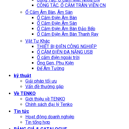
CÔNG TẮC, Ổ CẮM TRÀN VIỀN CN
Ổ Cắm Âm Bàn, Âm Sàn
Ổ Cắm Điện Âm Bàn
Ổ Cắm Điện Âm Sàn
Ổ Cắm Điện Âm Bàn Đảo Bếp
Ổ Cắm Điện Âm Bàn Thanh Ray
Vật Tư Khác
THIẾT BỊ ĐIỆN CÔNG NGHIỆP
Ổ CẮM ĐIỆN ĐA NĂNG USB
Ổ cắm điện ngoài trời
Ống Gen, Phụ Kiện
Đế Âm Tường
kỹ thuật
Giải pháp tối ưu
Vấn đề thường gặp
Về TENKO
Giới thiệu về TENKO
Chính sách đại lý Tenko
Tin tức
Hoạt động doanh nghiệp
Tin tổng hợp