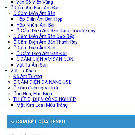
Vân Gỗ Viền Vàng
Ổ Cắm Âm Bàn, Âm Sàn
Ổ Cắm Điện Âm Bàn
Hộp Điện Âm Bàn Họp
Hộp Nhôm Âm Bàn
Ổ Cắm Điện Âm Bàn Dạng Trượt/Xoay
Ổ Cắm Điện Âm Bàn Đảo Bếp
Ổ Cắm Điện Âm Bàn Thanh Ray
Ổ Cắm Điện Âm Sàn
Ổ Cắm Điện Âm Sàn Đôi
Ổ CẮM ĐIỆN ÂM SÀN ĐƠN
Vật Tư Âm Sàn
Vật Tư Khác
Đế Âm Tường
Ổ CẮM ĐIỆN ĐA NĂNG USB
Ổ cắm điện ngoài trời
Ống Gen, Phụ Kiện
THIẾT BỊ ĐIỆN CÔNG NGHIỆP
Mặt Kim Loại Màu Trắng
-> CAM KẾT CỦA TENKO