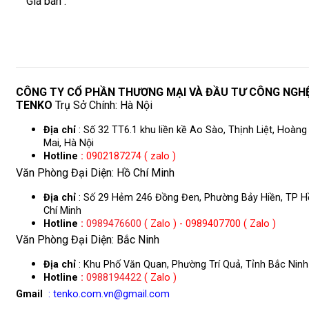
Giá bán :
CÔNG TY CỔ PHẦN THƯƠNG MẠI VÀ ĐẦU TƯ CÔNG NGH
TENKO
Trụ Sở Chính: Hà Nội
Địa chỉ
: Số 32 TT6.1 khu liền kề Ao Sào, Thịnh Liệt, Hoàng
Mai, Hà Nội
Hotline
:
0902187274 ( zalo )
Văn Phòng Đại Diện: Hồ Chí Minh
Địa chỉ
: Số 29 Hẻm 246 Đồng Đen, Phường Bảy Hiền, TP H
Chí Minh
Hotline
:
0989476600
( Zalo ) - 0989407700 ( Zalo )
Văn Phòng Đại Diện: Bắc Ninh
Địa chỉ
: Khu Phố Văn Quan, Phường Trí Quả, Tỉnh Bắc Ninh
Hotline
:
0988194422
( Zalo )
Gmail
: tenko.com.vn@gmail.com