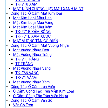
TK-V18 XÁM
MẶT KÍNH CƯỜNG LỰC MÀU XANH MINT
Công Tắc, Ổ Cắm Mặt Kim loại
Mặt Kim Loại Màu Đen
Mặt Kim Loại Màu Vàng
Mặt Kim Loại Màu Xám
TK-F71B XÁM BÓNG
TK-F71B XÁM XƯỚC
MẶT VUÔNG TÂN CỔ ĐIỂN
Công Tắc, Ổ Cắm Mặt Vuông Nhựa
Mặt Vuông Nhựa Đen
Mặt Vuông Nhựa Trắng
TK-V1 TRẮNG
TT TRẮNG
Mặt Vuông Nhựa Vàng
TK-F66 VÀNG
TK-V1 VÀNG
Mặt Vuông Nhựa Xám
Công Tắc, Ổ Cắm tràn Viền
Ổ Cắm, Công Tắc Tràn Viền Kim Loại
Ổ Cắm, Công Tắc Tràn Viền Nhựa
Công Tắc, Ổ Cắm Vân Gỗ
Vân Gỗ Trơn