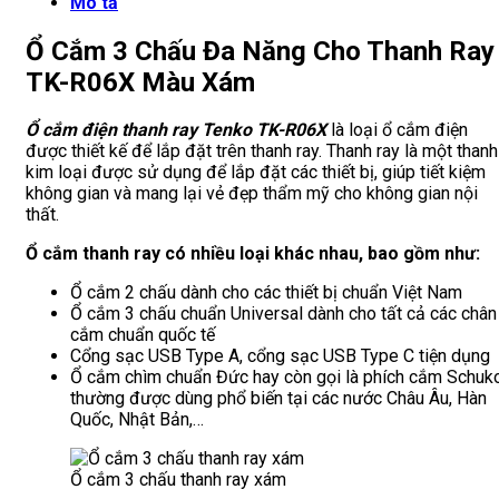
Mô tả
Ổ Cắm 3 Chấu Đa Năng Cho Thanh Ray
TK-R06X Màu Xám
Ổ cắm điện thanh ray Tenko TK-R06X
là loại ổ cắm điện
được thiết kế để lắp đặt trên thanh ray. Thanh ray là một thanh
kim loại được sử dụng để lắp đặt các thiết bị, giúp tiết kiệm
không gian và mang lại vẻ đẹp thẩm mỹ cho không gian nội
thất.
Ổ cắm thanh ray có nhiều loại khác nhau, bao gồm như:
Ổ cắm 2 chấu dành cho các thiết bị chuẩn Việt Nam
Ổ cắm 3 chấu chuẩn Universal dành cho tất cả các chân
cắm chuẩn quốc tế
Cổng sạc USB Type A, cổng sạc USB Type C tiện dụng
Ổ cắm chìm chuẩn Đức hay còn gọi là phích cắm Schuk
thường được dùng phổ biến tại các nước Châu Âu, Hàn
Quốc, Nhật Bản,…
Ổ cắm 3 chấu thanh ray xám