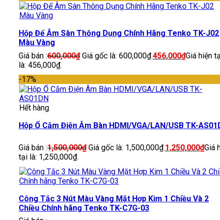
Hộp Đế Âm Sàn Thông Dụng Chính Hãng Tenko TK-J02
Màu Vàng
Giá bán :
600,000
₫
Giá gốc là: 600,000₫.
456,000
₫
Giá hiện tạ
là: 456,000₫.
-17%
Hết hàng
Hộp Ổ Cắm Điện Âm Bàn HDMI/VGA/LAN/USB TK-AS01
Giá bán :
1,500,000
₫
Giá gốc là: 1,500,000₫.
1,250,000
₫
Giá 
tại là: 1,250,000₫.
Công Tắc 3 Nút Màu Vàng Mặt Hợp Kim 1 Chiều Và 2
Chiều Chính hãng Tenko TK-C7G-03