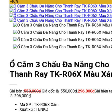
-46%
Ổ Cắm 3 Chấu Đa Năng Cho
Thanh Ray TK-R06X Màu X
Giá bán :
550,000
₫
Giá gốc là: 550,000₫.
296,000
₫
Giá hiện tạ
là: 296,000₫.
Mã SP : TK-R06X Xám
Xuất xứ : TENKO