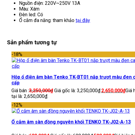
Nguồn điện: 220V~250V 13A
Màu: Xám
Đèn led: Có
Ổ cắm đa năng: tham khảo
tại đây
Sản phẩm tương tự
-18%
Hộp ổ điện âm bàn Tenko TK-BT01 nắp trượt màu đen 
cấp
Giá bán :
3,250,000
₫
Giá gốc là: 3,250,000₫.
2,650,000
₫
Giá 
tại là: 2,650,000₫.
-12%
Ổ cắm âm sàn đồng nguyên khối TENKO TK-J02-A-13