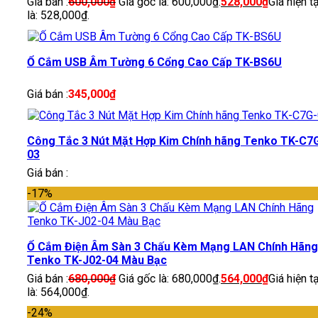
Giá bán :
600,000
₫
Giá gốc là: 600,000₫.
528,000
₫
Giá hiện tạ
là: 528,000₫.
Ổ Cắm USB Âm Tường 6 Cổng Cao Cấp TK-BS6U
Giá bán :
345,000
₫
Công Tắc 3 Nút Mặt Hợp Kim Chính hãng Tenko TK-C7
03
Giá bán :
-17%
Ổ Cắm Điện Âm Sàn 3 Chấu Kèm Mạng LAN Chính Hãng
Tenko TK-J02-04 Màu Bạc
Giá bán :
680,000
₫
Giá gốc là: 680,000₫.
564,000
₫
Giá hiện tạ
là: 564,000₫.
-24%