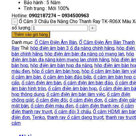
Bảo hành : 5 Năm
Tình trạng : Mới 100%
Hotline:
0902187274 – 0934500963
Ổ Cắm 3 Chấu Đa Năng Cho Thanh Ray TK-R06X Màu 
số lượng
Thêm vào giỏ hàng
Danh mục:
Ổ Cắm Điện Âm Bàn
,
Ổ Cắm Điện Âm Bàn Thanh
Ray
Thẻ:
hộp điện âm bàn 3 ổ đa năng chính hãng
,
hộp điện
bàn chính hãng
,
hộp điện âm bàn đa năng có mạng lan
,
hộp
điện âm bàn đa năng kèm mạng lan chính hãng
,
hộp điện â
bàn họp
,
hộp điện âm bàn họp đa năng
,
hộp điện âm bàn họ
màu đen
,
hộp ổ cắm âm bàn họp
,
hộp ổ cắm âm bàn làm vi
ổ cắm âm bàn
,
ổ cắm âm bàn đảo bếp
,
ổ cắm âm bàn họp 
cấp
,
ổ cắm điện âm bàn
,
ổ cắm điện âm bàn đảo
,
ổ cắm đi
âm bàn hình tròn
,
ổ cắm điện âm bàn họp
,
ổ cắm điện âm b
họp thông dụng
,
ổ cắm điện âm bàn làm việc
,
ổ cắm điện
chống giật
,
ổ cắm điện đôi
,
ổ cắm điện đơn
,
ổ cắm điện gắ
mặt bàn
,
ổ cắm điện màu đen
,
ổ cắm điện thanh ray
,
ổ cắm
điện thanh ray trượt
,
ổ cắm đôi 3 chấu
,
Ổ cắm HDMI âm bà
điện đơn
,
Tenko
,
thanh ray ổ cắm dạng trượt
,
thanh ray trượt
cắm