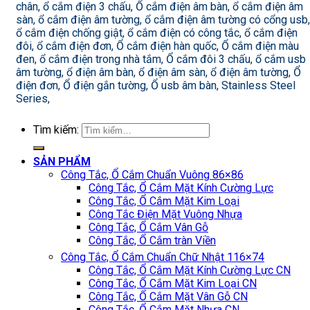
chân, ổ cắm điện 3 chấu, Ổ cắm điện âm bàn, ổ cắm điện âm
sàn, ổ cắm điện âm tường, ổ cắm điện âm tường có cổng usb,
ổ cắm điện chống giật, ổ cắm điện có công tắc, ổ cắm điện
đôi, ổ cắm điện đơn, Ổ cắm điện hàn quốc, Ổ cắm điện màu
đen, ổ cắm điện trong nhà tắm, Ổ cắm đôi 3 chấu, ổ cắm usb
âm tường, ổ điện âm bàn, ổ điện âm sàn, ổ điện âm tường, Ổ
điện đơn, Ổ điện gắn tường, Ổ usb âm bàn, Stainless Steel
Series,
Tìm kiếm:
SẢN PHẨM
Công Tắc, Ổ Cắm Chuẩn Vuông 86×86
Công Tắc, Ổ Cắm Mặt Kính Cường Lực
Công Tắc, Ổ Cắm Mặt Kim Loại
Công Tắc Điện Mặt Vuông Nhựa
Công Tắc, Ổ Cắm Vân Gỗ
Công Tắc, Ổ Cắm tràn Viền
Công Tắc, Ổ Cắm Chuẩn Chữ Nhật 116×74
Công Tắc, Ổ Cắm Mặt Kính Cường Lực CN
Công Tắc, Ổ Cắm Mặt Kim Loại CN
Công Tắc, Ổ Cắm Mặt Vân Gỗ CN
Công Tắc, Ổ Cắm Mặt Nhựa CN