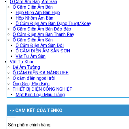
Ổ Cắm Âm Bàn, Âm Sàn
Ổ Cắm Điện Âm Bàn
Hộp Điện Âm Bàn Họp
Hộp Nhôm Âm Bàn
Ổ Cắm Điện Âm Bàn Dạng Trượt/Xoay
Ổ Cắm Điện Âm Bàn Đảo Bếp
Ổ Cắm Điện Âm Bàn Thanh Ray
Ổ Cắm Điện Âm Sàn
Ổ Cắm Điện Âm Sàn Đôi
Ổ CẮM ĐIỆN ÂM SÀN ĐƠN
Vật Tư Âm Sàn
Vật Tư Khác
Đế Âm Tường
Ổ CẮM ĐIỆN ĐA NĂNG USB
Ổ cắm điện ngoài trời
Ống Gen, Phụ Kiện
THIẾT BỊ ĐIỆN CÔNG NGHIỆP
Mặt Kim Loại Màu Trắng
-> CAM KẾT CỦA TENKO
Sản phẩm chính hãng.