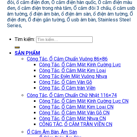
đôi, ổ cắm điện đơn, Ổ cắm điện hàn quốc, Ổ cắm điện màu
đen, ổ cắm điện trong nhà tắm, Ổ cắm đôi 3 chấu, ổ cắm usb
âm tường, ổ điện âm bàn, ổ điện âm sàn, ổ điện âm tường, Ổ
điện đơn, Ổ điện gắn tường, Ổ usb âm bàn, Stainless Steel
Series,
Tìm kiếm:
SẢN PHẨM
Công Tắc, Ổ Cắm Chuẩn Vuông 86×86
Công Tắc, Ổ Cắm Mặt Kính Cường Lực
Công Tắc, Ổ Cắm Mặt Kim Loại
Công Tắc Điện Mặt Vuông Nhựa
Công Tắc, Ổ Cắm Vân Gỗ
Công Tắc, Ổ Cắm tràn Viền
Công Tắc, Ổ Cắm Chuẩn Chữ Nhật 116×74
Công Tắc, Ổ Cắm Mặt Kính Cường Lực CN
Công Tắc, Ổ Cắm Mặt Kim Loại CN
Công Tắc, Ổ Cắm Mặt Vân Gỗ CN
Công Tắc, Ổ Cắm Mặt Nhựa CN
CÔNG TẮC, Ổ CẮM TRÀN VIỀN CN
Ổ Cắm Âm Bàn, Âm Sàn