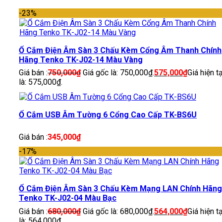
-23%
Ổ Cắm Điện Âm Sàn 3 Chấu Kèm Cổng Âm Thanh Chính
Hãng Tenko TK-J02-14 Màu Vàng
Giá bán :
750,000
₫
Giá gốc là: 750,000₫.
575,000
₫
Giá hiện tạ
là: 575,000₫.
Ổ Cắm USB Âm Tường 6 Cổng Cao Cấp TK-BS6U
Giá bán :
345,000
₫
-17%
Ổ Cắm Điện Âm Sàn 3 Chấu Kèm Mạng LAN Chính Hãng
Tenko TK-J02-04 Màu Bạc
Giá bán :
680,000
₫
Giá gốc là: 680,000₫.
564,000
₫
Giá hiện tạ
là: 564,000₫.