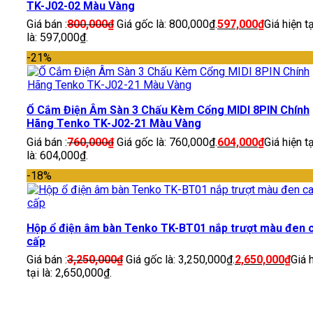
TK-J02-02 Màu Vàng
Giá bán :
800,000
₫
Giá gốc là: 800,000₫.
597,000
₫
Giá hiện tạ
là: 597,000₫.
-21%
Ổ Cắm Điện Âm Sàn 3 Chấu Kèm Cổng MIDI 8PIN Chính
Hãng Tenko TK-J02-21 Màu Vàng
Giá bán :
760,000
₫
Giá gốc là: 760,000₫.
604,000
₫
Giá hiện tạ
là: 604,000₫.
-18%
Hộp ổ điện âm bàn Tenko TK-BT01 nắp trượt màu đen 
cấp
Giá bán :
3,250,000
₫
Giá gốc là: 3,250,000₫.
2,650,000
₫
Giá 
tại là: 2,650,000₫.