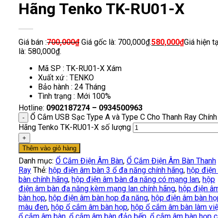
Hãng Tenko TK-RU01-X
Giá bán :
700,000
₫
Giá gốc là: 700,000₫.
580,000
₫
Giá hiện tạ
là: 580,000₫.
Mã SP : TK-RU01-X Xám
Xuất xứ : TENKO
Bảo hành : 24 Tháng
Tình trạng : Mới 100%
Hotline:
0902187274 – 0934500963
Ổ Cắm USB Sạc Type A và Type C Cho Thanh Ray Chính
Hãng Tenko TK-RU01-X số lượng
Thêm vào giỏ hàng
Danh mục:
Ổ Cắm Điện Âm Bàn
,
Ổ Cắm Điện Âm Bàn Thanh
Ray
Thẻ:
hộp điện âm bàn 3 ổ đa năng chính hãng
,
hộp điện
bàn chính hãng
,
hộp điện âm bàn đa năng có mạng lan
,
hộp
điện âm bàn đa năng kèm mạng lan chính hãng
,
hộp điện â
bàn họp
,
hộp điện âm bàn họp đa năng
,
hộp điện âm bàn họ
màu đen
,
hộp ổ cắm âm bàn họp
,
hộp ổ cắm âm bàn làm vi
ổ cắm âm bàn
,
ổ cắm âm bàn đảo bếp
,
ổ cắm âm bàn họp 