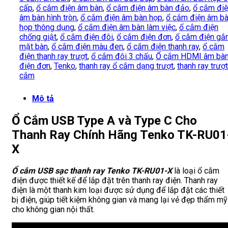
cấp
,
ổ cắm điện âm bàn
,
ổ cắm điện âm bàn đảo
,
ổ cắm đi
âm bàn hình tròn
,
ổ cắm điện âm bàn họp
,
ổ cắm điện âm b
họp thông dụng
,
ổ cắm điện âm bàn làm việc
,
ổ cắm điện
chống giật
,
ổ cắm điện đôi
,
ổ cắm điện đơn
,
ổ cắm điện gắ
mặt bàn
,
ổ cắm điện màu đen
,
ổ cắm điện thanh ray
,
ổ cắm
điện thanh ray trượt
,
ổ cắm đôi 3 chấu
,
Ổ cắm HDMI âm bà
điện đơn
,
Tenko
,
thanh ray ổ cắm dạng trượt
,
thanh ray trượt
cắm
Mô tả
Ổ Cắm USB Type A và Type C Cho
Thanh Ray Chính Hãng Tenko TK-RU01
X
Ổ cắm USB sạc thanh ray Tenko TK-RU01-X
là loại ổ cắm
điện được thiết kế để lắp đặt trên thanh ray điện. Thanh ray
điện là một thanh kim loại được sử dụng để lắp đặt các thiết
bị điện, giúp tiết kiệm không gian và mang lại vẻ đẹp thẩm mỹ
cho không gian nội thất.