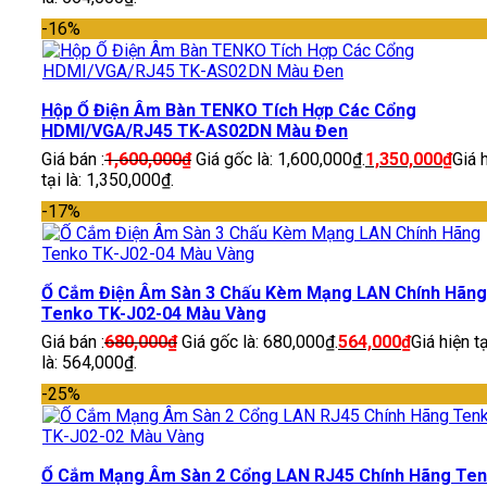
-16%
Hộp Ổ Điện Âm Bàn TENKO Tích Hợp Các Cổng
HDMI/VGA/RJ45 TK-AS02DN Màu Đen
Giá bán :
1,600,000
₫
Giá gốc là: 1,600,000₫.
1,350,000
₫
Giá 
tại là: 1,350,000₫.
-17%
Ổ Cắm Điện Âm Sàn 3 Chấu Kèm Mạng LAN Chính Hãng
Tenko TK-J02-04 Màu Vàng
Giá bán :
680,000
₫
Giá gốc là: 680,000₫.
564,000
₫
Giá hiện tạ
là: 564,000₫.
-25%
Ổ Cắm Mạng Âm Sàn 2 Cổng LAN RJ45 Chính Hãng Te