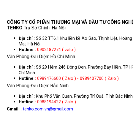
CÔNG TY CỔ PHẦN THƯƠNG MẠI VÀ ĐẦU TƯ CÔNG NGH
TENKO
Trụ Sở Chính: Hà Nội
Địa chỉ
: Số 32 TT6.1 khu liền kề Ao Sào, Thịnh Liệt, Hoàng
Mai, Hà Nội
Hotline
:
0902187274 ( zalo )
Văn Phòng Đại Diện: Hồ Chí Minh
Địa chỉ
: Số 29 Hẻm 246 Đồng Đen, Phường Bảy Hiền, TP H
Chí Minh
Hotline
:
0989476600
( Zalo ) - 0989407700 ( Zalo )
Văn Phòng Đại Diện: Bắc Ninh
Địa chỉ
: Khu Phố Văn Quan, Phường Trí Quả, Tỉnh Bắc Ninh
Hotline
:
0988194422
( Zalo )
Gmail
: tenko.com.vn@gmail.com