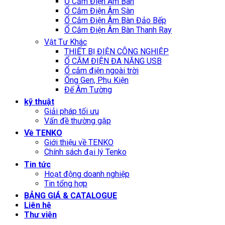
Ổ Cắm Điện Âm Bàn
Ổ Cắm Điện Âm Sàn
Ổ Cắm Điện Âm Bàn Đảo Bếp
Ổ Cắm Điện Âm Bàn Thanh Ray
Vật Tư Khác
THIẾT BỊ ĐIỆN CÔNG NGHIỆP
Ổ CẮM ĐIỆN ĐA NĂNG USB
Ổ cắm điện ngoài trời
Ống Gen, Phụ Kiện
Đế Âm Tường
kỹ thuật
Giải pháp tối ưu
Vấn đề thường gặp
Về TENKO
Giới thiệu về TENKO
Chính sách đại lý Tenko
Tin tức
Hoạt động doanh nghiệp
Tin tổng hợp
BẢNG GIÁ & CATALOGUE
Liên hệ
Thư viện