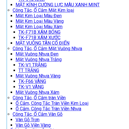
MẶT KÍNH CƯỜNG LỰC MÀU XANH MINT
Công Tắc, Ổ Cắm Mặt Kim loại
Mặt Kim Loại Màu Đen
Mặt Kim Loại Màu Vàng
Mặt Kim Loại Màu Xám
TK-F71B XÁM BÓNG
TK-F71B XÁM XƯỚC
MẶT VUÔNG TÂN CỔ ĐIỂN
Công Tắc, Ổ Cắm Mặt Vuông Nhựa
Mặt Vuông Nhựa Đen
Mặt Vuông Nhựa Trắng
TK-V1 TRẮNG
TT TRẮNG
Mặt Vuông Nhựa Vàng
TK-F66 VÀNG
TK-V1 VÀNG
Mặt Vuông Nhựa Xám
Công Tắc, Ổ Cắm tràn Viền
Ổ Cắm, Công Tắc Tràn Viền Kim Loại
Ổ Cắm, Công Tắc Tràn Viền Nhựa
Công Tắc, Ổ Cắm Vân Gỗ
Vân Gỗ Trơn
Vân Gỗ Viền Vàng