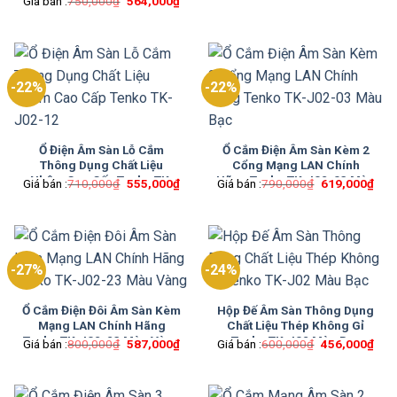
Giá
Giá
Giá bán :
750,000
₫
564,000
₫
gốc
hiện
là:
tại
750,000₫.
là:
564,000₫.
-22%
-22%
Ổ Điện Âm Sàn Lỗ Cắm
Ổ Cắm Điện Âm Sàn Kèm 2
Thông Dụng Chất Liệu
Cổng Mạng LAN Chính
Nhôm Cao Cấp Tenko TK-
Hãng Tenko TK-J02-03 Màu
Giá
Giá
Giá
Giá
Giá bán :
710,000
₫
555,000
₫
Giá bán :
790,000
₫
619,000
₫
gốc
hiện
gốc
hiện
J02-12
Bạc
là:
tại
là:
tại
710,000₫.
là:
790,000₫.
là:
555,000₫.
619
-27%
-24%
Ổ Cắm Điện Đôi Âm Sàn Kèm
Hộp Đế Âm Sàn Thông Dụng
Mạng LAN Chính Hãng
Chất Liệu Thép Không Gỉ
Tenko TK-J02-23 Màu Vàng
Tenko TK-J02 Màu Bạc
Giá
Giá
Giá
Giá
Giá bán :
800,000
₫
587,000
₫
Giá bán :
600,000
₫
456,000
₫
gốc
hiện
gốc
hiện
là:
tại
là:
tại
800,000₫.
là:
600,000₫.
là:
587,000₫.
456