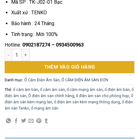
Mã SP : TK-J02-01 Bạc
là:
tại
750,000₫.
là:
Xuất xứ : TENKO
543,000₫.
Bảo hành : 24 Tháng
Tình trạng : Mới 100%
Hotline:
0902187274 – 0934500963
Ổ Cắm Mạng Âm Sàn 1 Cổng LAN RJ45 Chính Hãng Tenko TK-J
THÊM VÀO GIỎ HÀNG
Danh mục:
Ổ Cắm Điện Âm Sàn
,
Ổ CẮM ĐIỆN ÂM SÀN ĐƠN
Thẻ:
ổ cắm âm bàn
,
ổ cắm âm sàn
,
ổ cắm mạng âm sàn
,
ổ điện âm bàn
,
ổ
điện âm sàn
,
Ổ điện âm sàn chính hãng
,
ổ điện âm sàn cho phòng họp
,
ổ
điện âm sàn kèm mạng lan
,
ổ điện âm sàn kèm mạng thông dụng
,
ổ điện
âm sàn Tenko
,
ổ mạng âm sàn