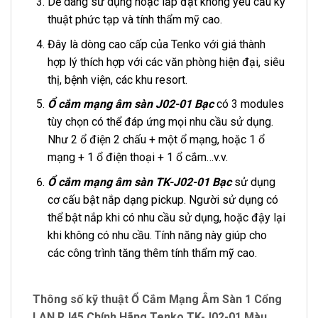
Dễ dàng sử dụng hoặc lắp đặt không yêu cầu kỹ
thuật phức tạp và tính thẩm mỹ cao.
Đây là dòng cao cấp của Tenko với giá thành
hợp lý thích hợp với các văn phòng hiện đại, siêu
thị, bệnh viện, các khu resort.
Ổ cắm mạng âm sàn J02-01 Bạc
có 3 modules
tùy chọn có thể đáp ứng mọi nhu cầu sử dụng.
Như 2 ổ điện 2 chấu + một ổ mạng, hoặc 1 ổ
mạng + 1 ổ điện thoại + 1 ổ cắm…v.v.
Ổ cắm mạng âm sàn TK-J02-01 Bạc
sử dụng
cơ cấu bật nắp dạng pickup. Người sử dụng có
thể bật nắp khi có nhu cầu sử dụng, hoặc đậy lại
khi không có nhu cầu. Tính năng này giúp cho
các công trình tăng thêm tính thẩm mỹ cao.
Thông số kỹ thuật Ổ Cắm Mạng Âm Sàn 1 Cổng
LAN RJ45 Chính Hãng Tenko TK-J02-01 Màu