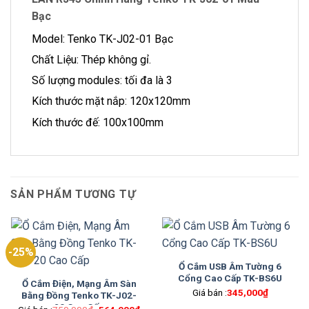
Bạc
Model: Tenko TK-J02-01 Bạc
Chất Liệu: Thép không gỉ.
Số lượng modules: tối đa là 3
Kích thước mặt nắp: 120x120mm
Kích thước đế: 100x100mm
SẢN PHẨM TƯƠNG TỰ
-25%
Ổ Cắm USB Âm Tường 6
Cổng Cao Cấp TK-BS6U
Ổ Cắm Điện, Mạng Âm Sàn
Giá bán :
345,000
₫
Bằng Đồng Tenko TK-J02-
20 Cao Cấp