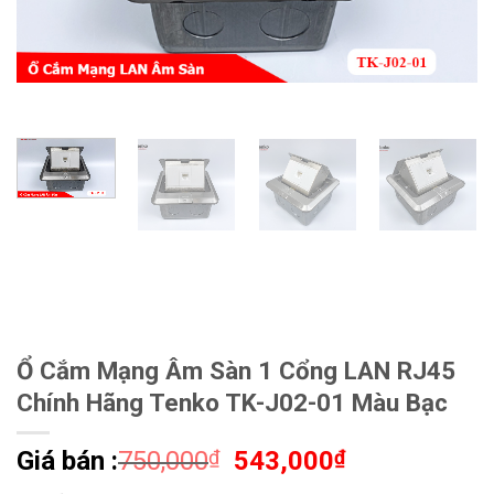
Ổ Cắm Mạng Âm Sàn 1 Cổng LAN RJ45
Chính Hãng Tenko TK-J02-01 Màu Bạc
Giá
Giá
Giá bán :
750,000
₫
543,000
₫
gốc
hiện