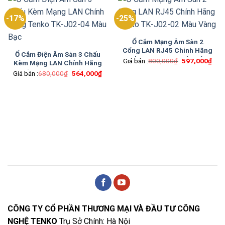
-17%
-25%
Ổ Cắm Mạng Âm Sàn 2
Cổng LAN RJ45 Chính Hãng
Ổ Cắm Điện Âm Sàn 3 Chấu
Tenko TK-J02-02 Màu Vàng
Giá
Giá
Giá bán :
800,000
₫
597,000
₫
Kèm Mạng LAN Chính Hãng
gốc
hiện
Tenko TK-J02-04 Màu Bạc
Giá
Giá
Giá bán :
680,000
₫
564,000
₫
là:
tại
gốc
hiện
800,000₫.
là:
là:
tại
597
680,000₫.
là:
564,000₫.
CÔNG TY CỔ PHẦN THƯƠNG MẠI VÀ ĐẦU TƯ CÔNG
NGHỆ TENKO
Trụ Sở Chính: Hà Nội