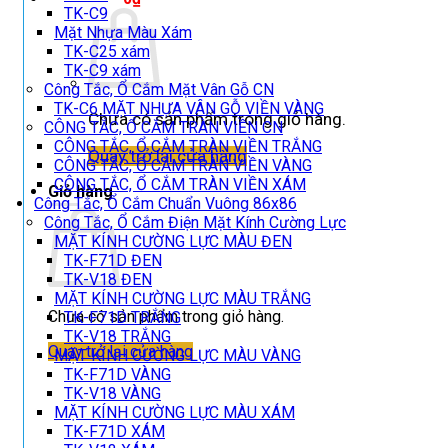
TK-C9
Mặt Nhựa Màu Xám
TK-C25 xám
TK-C9 xám
Công Tắc, Ổ Cắm Mặt Vân Gỗ CN
TK-C6 MẶT NHỰA VÂN GỖ VIỀN VÀNG
Chưa có sản phẩm trong giỏ hàng.
CÔNG TẮC, Ổ CẮM TRÀN VIỀN CN
CÔNG TẮC, Ổ CẮM TRÀN VIỀN TRẮNG
Quay trở lại cửa hàng
CÔNG TẮC, Ổ CẮM TRÀN VIỀN VÀNG
CÔNG TẮC, Ổ CẮM TRÀN VIỀN XÁM
Giỏ hàng
Công Tắc, Ổ Cắm Chuẩn Vuông 86x86
Công Tắc, Ổ Cắm Điện Mặt Kính Cường Lực
MẶT KÍNH CƯỜNG LỰC MÀU ĐEN
TK-F71D ĐEN
TK-V18 ĐEN
MẶT KÍNH CƯỜNG LỰC MÀU TRẮNG
Chưa có sản phẩm trong giỏ hàng.
TK-F71D TRẮNG
TK-V18 TRẮNG
Quay trở lại cửa hàng
MẶT KÍNH CƯỜNG LỰC MÀU VÀNG
TK-F71D VÀNG
TK-V18 VÀNG
MẶT KÍNH CƯỜNG LỰC MÀU XÁM
TK-F71D XÁM