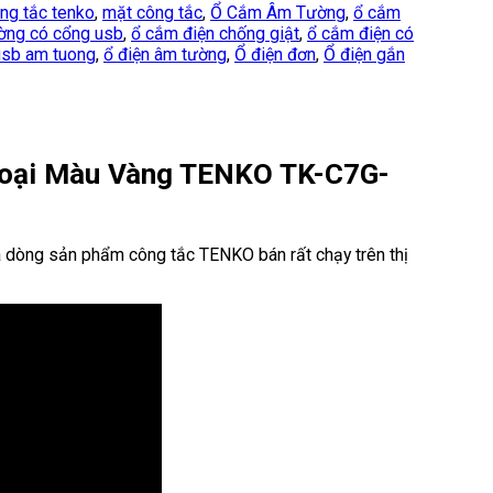
ng tắc tenko
,
mặt công tắc
,
Ổ Cắm Âm Tường
,
ổ cắm
ờng có cổng usb
,
ổ cắm điện chống giật
,
ổ cắm điện có
usb am tuong
,
ổ điện âm tường
,
Ổ điện đơn
,
Ổ điện gắn
Loại Màu Vàng TENKO TK-C7G-
y là dòng sản phẩm công tắc TENKO bán rất chạy trên thị