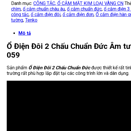
Danh mục:
CÔNG TẮC, Ổ CẮM MẶT KIM LOẠI VÀNG CN
Th
chìm
,
ổ cắm chuẩn châu âu
,
ổ cắm chuẩn đức
,
ổ cắm điện 3
công tắc
,
ổ cắm điện đôi
,
ổ cắm điện đơn
,
Ổ cắm điện hàn 
tường
,
Tenko
Mô tả
Ổ Điện Đôi 2 Chấu Chuẩn Đức Âm t
059
Sản phẩm
Ổ Điện Đôi 2 Chấu Chuẩn Đức
được thiết kế rất ti
trường rất phù hợp lắp đặt tại các công trình lớn và dân dụng.