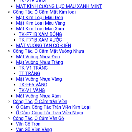
TK-V18 XÁM
MẶT KÍNH CƯỜNG LỰC MÀU XANH MINT
Công Tắc, Ổ Cắm Mặt Kim loại
Mặt Kim Loại Màu Đen
Mặt Kim Loại Màu Vàng
Mặt Kim Loại Màu Xám
TK-F71B XÁM BÓNG
TK-F71B XÁM XƯỚC
MẶT VUÔNG TÂN CỔ ĐIỂN
Công Tắc, Ổ Cắm Mặt Vuông Nhựa
Mặt Vuông Nhựa Đen
Mặt Vuông Nhựa Trắng
TK-V1 TRẮNG
TT TRẮNG
Mặt Vuông Nhựa Vàng
TK-F66 VÀNG
TK-V1 VÀNG
Mặt Vuông Nhựa Xám
Công Tắc, Ổ Cắm tràn Viền
Ổ Cắm, Công Tắc Tràn Viền Kim Loại
Ổ Cắm, Công Tắc Tràn Viền Nhựa
Công Tắc, Ổ Cắm Vân Gỗ
Vân Gỗ Trơn
Vân Gỗ Viền Vàng