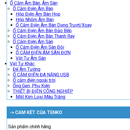
Ổ Cắm Âm Bàn, Âm Sàn
Ổ Cắm Điện Âm Bàn
Hộp Điện Âm Bàn Họp
Hộp Nhôm Âm Bàn
Ổ Cắm Điện Âm Bàn Dạng Trượt/Xoay
Ổ Cắm Điện Âm Bàn Đảo Bếp
Ổ Cắm Điện Âm Bàn Thanh Ray
Ổ Cắm Điện Âm Sàn
Ổ Cắm Điện Âm Sàn Đôi
Ổ CẮM ĐIỆN ÂM SÀN ĐƠN
Vật Tư Âm Sàn
Vật Tư Khác
Đế Âm Tường
Ổ CẮM ĐIỆN ĐA NĂNG USB
Ổ cắm điện ngoài trời
Ống Gen, Phụ Kiện
THIẾT BỊ ĐIỆN CÔNG NGHIỆP
Mặt Kim Loại Màu Trắng
-> CAM KẾT CỦA TENKO
Sản phẩm chính hãng.