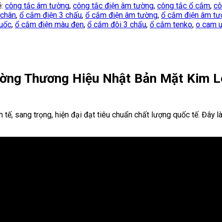
ẻ:
công tắc âm tường
,
công tắc điện âm tường
,
công tắc ổ cắm
,
cô
 chân
,
ổ cắm điện 3 chấu
,
ổ cắm điện âm tường
,
ổ cắm điện âm tư
quốc
,
ổ cắm điện màu đen
,
ổ cắm đôi 3 chấu
,
ổ cắm tenko
,
o cam 
ường Thương Hiệu Nhật Bản Mặt Kim 
nh tế, sang trọng, hiện đại đạt tiêu chuẩn chất lượng quốc tế. Đâ