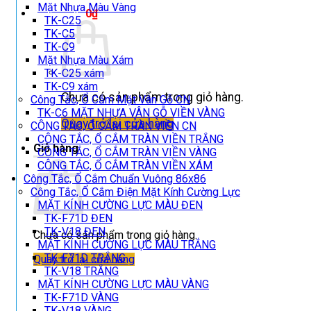
Mặt Nhựa Màu Vàng
Giỏ hàng /
0
₫
TK-C25
TK-C5
TK-C9
Mặt Nhựa Màu Xám
TK-C25 xám
TK-C9 xám
Chưa có sản phẩm trong giỏ hàng.
Công Tắc, Ổ Cắm Mặt Vân Gỗ CN
TK-C6 MẶT NHỰA VÂN GỖ VIỀN VÀNG
Quay trở lại cửa hàng
CÔNG TẮC, Ổ CẮM TRÀN VIỀN CN
CÔNG TẮC, Ổ CẮM TRÀN VIỀN TRẮNG
Giỏ hàng
CÔNG TẮC, Ổ CẮM TRÀN VIỀN VÀNG
CÔNG TẮC, Ổ CẮM TRÀN VIỀN XÁM
Công Tắc, Ổ Cắm Chuẩn Vuông 86x86
Công Tắc, Ổ Cắm Điện Mặt Kính Cường Lực
MẶT KÍNH CƯỜNG LỰC MÀU ĐEN
TK-F71D ĐEN
TK-V18 ĐEN
Chưa có sản phẩm trong giỏ hàng.
MẶT KÍNH CƯỜNG LỰC MÀU TRẮNG
TK-F71D TRẮNG
Quay trở lại cửa hàng
TK-V18 TRẮNG
MẶT KÍNH CƯỜNG LỰC MÀU VÀNG
TK-F71D VÀNG
TK-V18 VÀNG