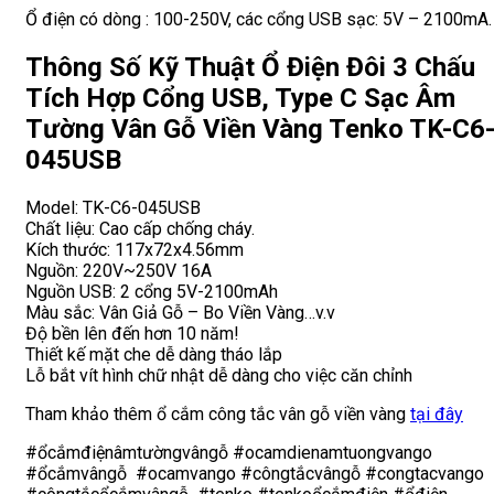
Ổ điện có dòng : 100-250V, các cổng USB sạc: 5V – 2100mA.
Thông Số Kỹ Thuật Ổ Điện Đôi 3 Chấu
Tích Hợp Cổng USB, Type C Sạc Âm
Tường Vân Gỗ Viền Vàng Tenko TK-C6
045USB
Model: TK-C6-045USB
Chất liệu: Cao cấp chống cháy.
Kích thước: 117x72x4.56mm
Nguồn: 220V~250V 16A
Nguồn USB: 2 cổng 5V-2100mAh
Màu sắc: Vân Giả Gỗ – Bo Viền Vàng…v.v
Độ bền lên đến hơn 10 năm!
Thiết kế mặt che dễ dàng tháo lắp
Lỗ bắt vít hình chữ nhật dễ dàng cho việc căn chỉnh
Tham khảo thêm ổ cắm công tắc vân gỗ viền vàng
tại đây
#ổcắmđiệnâmtườngvângỗ #ocamdienamtuongvango
#ổcắmvângỗ #ocamvango #côngtắcvângỗ #congtacvango