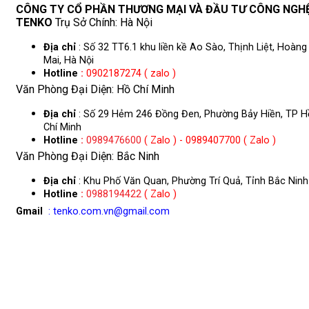
CÔNG TY CỔ PHẦN THƯƠNG MẠI VÀ ĐẦU TƯ CÔNG NGH
TENKO
Trụ Sở Chính: Hà Nội
Địa chỉ
: Số 32 TT6.1 khu liền kề Ao Sào, Thịnh Liệt, Hoàng
Mai, Hà Nội
Hotline
:
0902187274 ( zalo )
Văn Phòng Đại Diện: Hồ Chí Minh
Địa chỉ
: Số 29 Hẻm 246 Đồng Đen, Phường Bảy Hiền, TP H
Chí Minh
Hotline
:
0989476600
( Zalo ) - 0989407700 ( Zalo )
Văn Phòng Đại Diện: Bắc Ninh
Địa chỉ
: Khu Phố Văn Quan, Phường Trí Quả, Tỉnh Bắc Ninh
Hotline
:
0988194422
( Zalo )
Gmail
: tenko.com.vn@gmail.com