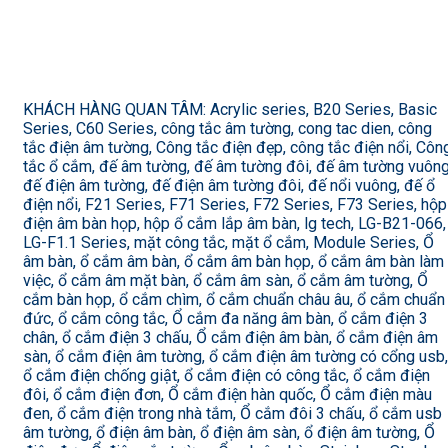
KHÁCH HÀNG QUAN TÂM: Acrylic series, B20 Series, Basic
Series, C60 Series, công tắc âm tường, cong tac dien, công
tắc điện âm tường, Công tắc điện đẹp, công tắc điện nổi, Côn
tắc ổ cắm, đế âm tường, đế âm tường đôi, đế âm tường vuông
đế điện âm tường, đế điện âm tường đôi, đế nổi vuông, đế ổ
điện nổi, F21 Series, F71 Series, F72 Series, F73 Series, hộp
điện âm bàn họp, hộp ổ cắm lắp âm bàn, lg tech, LG-B21-066,
LG-F1.1 Series, mặt công tắc, mặt ổ cắm, Module Series, Ổ
âm bàn, ổ cắm âm bàn, ổ cắm âm bàn họp, ổ cắm âm bàn làm
việc, ổ cắm âm mặt bàn, ổ cắm âm sàn, ổ cắm âm tường, Ổ
cắm bàn họp, ổ cắm chìm, ổ cắm chuẩn châu âu, ổ cắm chuẩn
đức, ổ cắm công tắc, Ổ cắm đa năng âm bàn, ổ cắm điện 3
chân, ổ cắm điện 3 chấu, Ổ cắm điện âm bàn, ổ cắm điện âm
sàn, ổ cắm điện âm tường, ổ cắm điện âm tường có cổng usb,
ổ cắm điện chống giật, ổ cắm điện có công tắc, ổ cắm điện
đôi, ổ cắm điện đơn, Ổ cắm điện hàn quốc, Ổ cắm điện màu
đen, ổ cắm điện trong nhà tắm, Ổ cắm đôi 3 chấu, ổ cắm usb
âm tường, ổ điện âm bàn, ổ điện âm sàn, ổ điện âm tường, Ổ