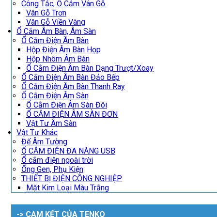
Công Tắc, Ổ Cắm Vân Gỗ
Vân Gỗ Trơn
Vân Gỗ Viền Vàng
Ổ Cắm Âm Bàn, Âm Sàn
Ổ Cắm Điện Âm Bàn
Hộp Điện Âm Bàn Họp
Hộp Nhôm Âm Bàn
Ổ Cắm Điện Âm Bàn Dạng Trượt/Xoay
Ổ Cắm Điện Âm Bàn Đảo Bếp
Ổ Cắm Điện Âm Bàn Thanh Ray
Ổ Cắm Điện Âm Sàn
Ổ Cắm Điện Âm Sàn Đôi
Ổ CẮM ĐIỆN ÂM SÀN ĐƠN
Vật Tư Âm Sàn
Vật Tư Khác
Đế Âm Tường
Ổ CẮM ĐIỆN ĐA NĂNG USB
Ổ cắm điện ngoài trời
Ống Gen, Phụ Kiện
THIẾT BỊ ĐIỆN CÔNG NGHIỆP
Mặt Kim Loại Màu Trắng
-> CAM KẾT CỦA TENKO