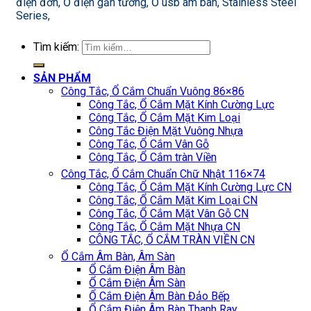
điện đơn, Ổ điện gắn tường, Ổ usb âm bàn, Stainless Steel
Series,
Tìm kiếm:
SẢN PHẨM
Công Tắc, Ổ Cắm Chuẩn Vuông 86×86
Công Tắc, Ổ Cắm Mặt Kính Cường Lực
Công Tắc, Ổ Cắm Mặt Kim Loại
Công Tắc Điện Mặt Vuông Nhựa
Công Tắc, Ổ Cắm Vân Gỗ
Công Tắc, Ổ Cắm tràn Viền
Công Tắc, Ổ Cắm Chuẩn Chữ Nhật 116×74
Công Tắc, Ổ Cắm Mặt Kính Cường Lực CN
Công Tắc, Ổ Cắm Mặt Kim Loại CN
Công Tắc, Ổ Cắm Mặt Vân Gỗ CN
Công Tắc, Ổ Cắm Mặt Nhựa CN
CÔNG TẮC, Ổ CẮM TRÀN VIỀN CN
Ổ Cắm Âm Bàn, Âm Sàn
Ổ Cắm Điện Âm Bàn
Ổ Cắm Điện Âm Sàn
Ổ Cắm Điện Âm Bàn Đảo Bếp
Ổ Cắm Điện Âm Bàn Thanh Ray