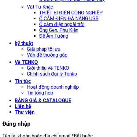
Vật Tư Khác
THIẾT BỊ ĐIỆN CÔNG NGHIỆP
Ổ CẮM ĐIỆN ĐA NĂNG USB
Ổ cắm điện ngoài trời
Ống Gen, Phụ Kiện
Đế Âm Tường
kỹ thuật
Giải pháp tối ưu
Vấn đề thường gặp
Về TENKO
Giới thiệu về TENKO
Chính sách đại lý Tenko
Tin tức
Hoạt động doanh nghiệp
Tin tổng hợp
BẢNG GIÁ & CATALOGUE
Liên hệ
Thư viện
Đăng nhập
Tên tài khoản hoặc địa chỉ email
*
Bắt buộc