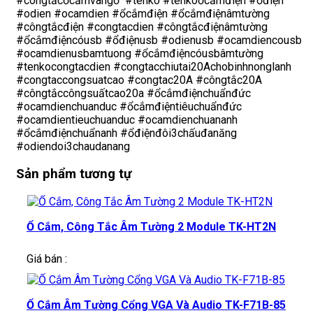
#côngtắcổcắmvângỗ #tenko #tenkoổcắmđiện #ổđiện
#odien #ocamdien #ổcắmđiện #ổcắmđiệnâmtường
#côngtắcđiện #congtacdien #côngtắcđiệnâmtường
#ổcắmđiệncóusb #ổđiệnusb #odienusb #ocamdiencousb
#ocamdienusbamtuong #ổcắmđiệncóusbâmtường
#tenkocongtacdien #congtacchiutai20Achobinhnonglanh
#congtaccongsuatcao #congtac20A #côngtắc20A
#côngtắccôngsuấtcao20a #ổcắmđiệnchuẩnđức
#ocamdienchuanduc #ổcắmđiệntiêuchuẩnđức
#ocamdientieuchuanduc #ocamdienchuananh
#ổcắmđiệnchuẩnanh #ổđiệnđôi3chấuđanăng
#odiendoi3chaudanang
Sản phẩm tương tự
Ổ Cắm, Công Tắc Âm Tường 2 Module TK-HT2N
Giá bán :
Ổ Cắm Âm Tường Cổng VGA Và Audio TK-F71B-85