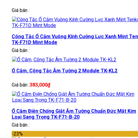
Giá bán :
Công Tắc Ổ Cắm Vuông Kính Cường Lực Xanh Mint Te
TK-F71D Mint Mode
Giá bán :
Ổ Cắm, Công Tắc Âm Tường 2 Module TK-KL2
Giá bán :
383,000
₫
Ổ Cắm Điện Chống Giật Âm Tường Chuẩn Đức Mặt Kim
Loại Sang Trọng TK-F71-B-20
Giá bán :
-23%