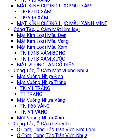
MẶT KÍNH CƯỜNG LỰC MÀU XÁM
TK-F71D XÁM
TK-V18 XÁM
MẶT KÍNH CƯỜNG LỰC MÀU XANH MINT
Công Tắc, Ổ Cắm Mặt Kim loại
Mặt Kim Loại Màu Đen
Mặt Kim Loại Màu Vàng
Mặt Kim Loại Màu Xám
TK-F71B XÁM BÓNG
TK-F71B XÁM XƯỚC
MẶT VUÔNG TÂN CỔ ĐIỂN
Công Tắc, Ổ Cắm Mặt Vuông Nhựa
Mặt Vuông Nhựa Đen
Mặt Vuông Nhựa Trắng
TK-V1 TRẮNG
TT TRẮNG
Mặt Vuông Nhựa Vàng
TK-F66 VÀNG
TK-V1 VÀNG
Mặt Vuông Nhựa Xám
Công Tắc, Ổ Cắm tràn Viền
Ổ Cắm, Công Tắc Tràn Viền Kim Loại
Ổ Cắm, Công Tắc Tràn Viền Nhựa