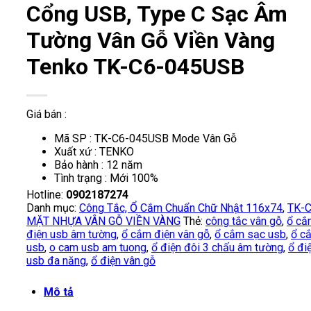
Cổng USB, Type C Sạc Âm
Tường Vân Gỗ Viền Vàng
Tenko TK-C6-045USB
Giá bán :
Mã SP : TK-C6-045USB Mode Vân Gỗ
Xuất xứ : TENKO
Bảo hành : 12 năm
Tình trạng : Mới 100%
Hotline:
0902187274
Danh mục:
Công Tắc, Ổ Cắm Chuẩn Chữ Nhật 116x74
,
TK-
MẶT NHỰA VÂN GỖ VIỀN VÀNG
Thẻ:
công tắc vân gỗ
,
ổ cắ
điện usb âm tường
,
ổ cắm điện vân gỗ
,
ổ cắm sạc usb
,
ổ c
usb
,
o cam usb am tuong
,
ổ điện đôi 3 chấu âm tường
,
ổ đi
usb đa năng
,
ổ điện vân gỗ
Mô tả