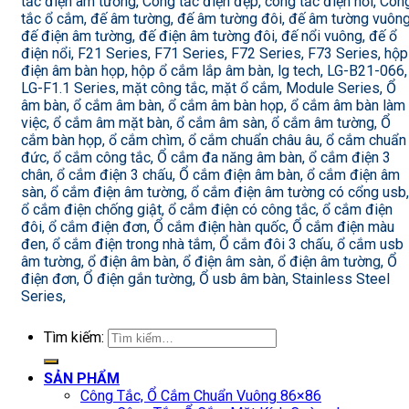
tắc điện âm tường, Công tắc điện đẹp, công tắc điện nổi, Côn
tắc ổ cắm, đế âm tường, đế âm tường đôi, đế âm tường vuông
đế điện âm tường, đế điện âm tường đôi, đế nổi vuông, đế ổ
điện nổi, F21 Series, F71 Series, F72 Series, F73 Series, hộp
điện âm bàn họp, hộp ổ cắm lắp âm bàn, lg tech, LG-B21-066,
LG-F1.1 Series, mặt công tắc, mặt ổ cắm, Module Series, Ổ
âm bàn, ổ cắm âm bàn, ổ cắm âm bàn họp, ổ cắm âm bàn làm
việc, ổ cắm âm mặt bàn, ổ cắm âm sàn, ổ cắm âm tường, Ổ
cắm bàn họp, ổ cắm chìm, ổ cắm chuẩn châu âu, ổ cắm chuẩn
đức, ổ cắm công tắc, Ổ cắm đa năng âm bàn, ổ cắm điện 3
chân, ổ cắm điện 3 chấu, Ổ cắm điện âm bàn, ổ cắm điện âm
sàn, ổ cắm điện âm tường, ổ cắm điện âm tường có cổng usb,
ổ cắm điện chống giật, ổ cắm điện có công tắc, ổ cắm điện
đôi, ổ cắm điện đơn, Ổ cắm điện hàn quốc, Ổ cắm điện màu
đen, ổ cắm điện trong nhà tắm, Ổ cắm đôi 3 chấu, ổ cắm usb
âm tường, ổ điện âm bàn, ổ điện âm sàn, ổ điện âm tường, Ổ
điện đơn, Ổ điện gắn tường, Ổ usb âm bàn, Stainless Steel
Series,
Tìm kiếm:
SẢN PHẨM
Công Tắc, Ổ Cắm Chuẩn Vuông 86×86