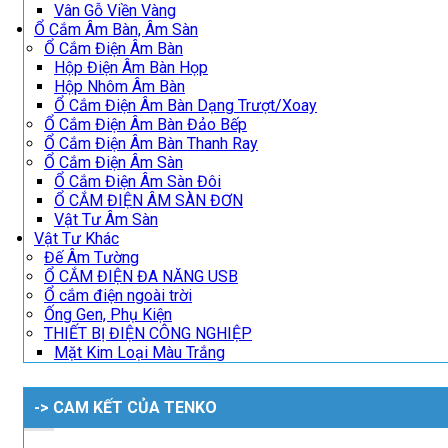
Vân Gỗ Viền Vàng
Ổ Cắm Âm Bàn, Âm Sàn
Ổ Cắm Điện Âm Bàn
Hộp Điện Âm Bàn Họp
Hộp Nhôm Âm Bàn
Ổ Cắm Điện Âm Bàn Dạng Trượt/Xoay
Ổ Cắm Điện Âm Bàn Đảo Bếp
Ổ Cắm Điện Âm Bàn Thanh Ray
Ổ Cắm Điện Âm Sàn
Ổ Cắm Điện Âm Sàn Đôi
Ổ CẮM ĐIỆN ÂM SÀN ĐƠN
Vật Tư Âm Sàn
Vật Tư Khác
Đế Âm Tường
Ổ CẮM ĐIỆN ĐA NĂNG USB
Ổ cắm điện ngoài trời
Ống Gen, Phụ Kiện
THIẾT BỊ ĐIỆN CÔNG NGHIỆP
Mặt Kim Loại Màu Trắng
-> CAM KẾT CỦA TENKO