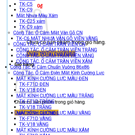
TK-C5
Giỏ hàng /
0
₫
TK-C9
Mặt Nhựa Màu Xám
TK-C25 xám
TK-C9 xám
Công Tắc, Ổ Cắm Mặt Vân Gỗ CN
TK-C6 MẶT NHỰA VÂN GỖ VIỀN VÀNG
Chưa có sản phẩm trong giỏ hàng.
CÔNG TẮC, Ổ CẮM TRÀN VIỀN CN
CÔNG TẮC, Ổ CẮM TRÀN VIỀN TRẮNG
Quay trở lại cửa hàng
CÔNG TẮC, Ổ CẮM TRÀN VIỀN VÀNG
CÔNG TẮC, Ổ CẮM TRÀN VIỀN XÁM
Giỏ hàng
Công Tắc, Ổ Cắm Chuẩn Vuông 86x86
Công Tắc, Ổ Cắm Điện Mặt Kính Cường Lực
MẶT KÍNH CƯỜNG LỰC MÀU ĐEN
TK-F71D ĐEN
TK-V18 ĐEN
MẶT KÍNH CƯỜNG LỰC MÀU TRẮNG
TK-F71D TRẮNG
Chưa có sản phẩm trong giỏ hàng.
TK-V18 TRẮNG
Quay trở lại cửa hàng
MẶT KÍNH CƯỜNG LỰC MÀU VÀNG
TK-F71D VÀNG
TK-V18 VÀNG
MẶT KÍNH CƯỜNG LỰC MÀU XÁM