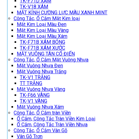
TK-F71D XÁM
TK-V18 XÁM
MẶT KÍNH CƯỜNG LỰC MÀU XANH MINT
Công Tắc, Ổ Cắm Mặt Kim loại
Mặt Kim Loại Màu Đen
Mặt Kim Loại Màu Vàng
Mặt Kim Loại Màu Xám
TK-F71B XÁM BÓNG
TK-F71B XÁM XƯỚC
MẶT VUÔNG TÂN CỔ ĐIỂN
Công Tắc, Ổ Cắm Mặt Vuông Nhựa
Mặt Vuông Nhựa Đen
Mặt Vuông Nhựa Trắng
TK-V1 TRẮNG
TT TRẮNG
Mặt Vuông Nhựa Vàng
TK-F66 VÀNG
TK-V1 VÀNG
Mặt Vuông Nhựa Xám
Công Tắc, Ổ Cắm tràn Viền
Ổ Cắm, Công Tắc Tràn Viền Kim Loại
Ổ Cắm, Công Tắc Tràn Viền Nhựa
Công Tắc, Ổ Cắm Vân Gỗ
Vân Gỗ Trơn