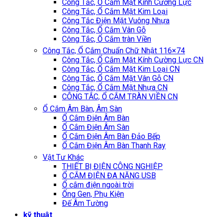
Công Tắc, Ổ Cắm Mặt Kính Cường Lực
Công Tắc, Ổ Cắm Mặt Kim Loại
Công Tắc Điện Mặt Vuông Nhựa
Công Tắc, Ổ Cắm Vân Gỗ
Công Tắc, Ổ Cắm tràn Viền
Công Tắc, Ổ Cắm Chuẩn Chữ Nhật 116×74
Công Tắc, Ổ Cắm Mặt Kính Cường Lực CN
Công Tắc, Ổ Cắm Mặt Kim Loại CN
Công Tắc, Ổ Cắm Mặt Vân Gỗ CN
Công Tắc, Ổ Cắm Mặt Nhựa CN
CÔNG TẮC, Ổ CẮM TRÀN VIỀN CN
Ổ Cắm Âm Bàn, Âm Sàn
Ổ Cắm Điện Âm Bàn
Ổ Cắm Điện Âm Sàn
Ổ Cắm Điện Âm Bàn Đảo Bếp
Ổ Cắm Điện Âm Bàn Thanh Ray
Vật Tư Khác
THIẾT BỊ ĐIỆN CÔNG NGHIỆP
Ổ CẮM ĐIỆN ĐA NĂNG USB
Ổ cắm điện ngoài trời
Ống Gen, Phụ Kiện
Đế Âm Tường
kỹ thuật