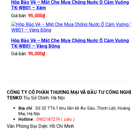
Hộp Bảo Vệ – Mặt Che Mưa Chống Nước Ổ Cắm Vuông
TK-WB01 – Xám
Giá bán :
95,000
₫
Hộp Bảo Vệ – Mặt Che Mưa Chống Nước Ổ Cắm Vuông
TK-WB01 – Vàng Đồng
Giá bán :
95,000
₫
CÔNG TY CỔ PHẦN THƯƠNG MẠI VÀ ĐẦU TƯ CÔNG NGH
TENKO
Trụ Sở Chính: Hà Nội
Địa chỉ
: Số 32 TT6.1 khu liền kề Ao Sào, Thịnh Liệt, Hoàng
Mai, Hà Nội
Hotline
:
0902187274 ( zalo )
Văn Phòng Đại Diện: Hồ Chí Minh