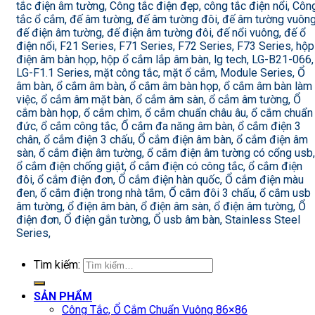
tắc điện âm tường, Công tắc điện đẹp, công tắc điện nổi, Côn
tắc ổ cắm, đế âm tường, đế âm tường đôi, đế âm tường vuông
đế điện âm tường, đế điện âm tường đôi, đế nổi vuông, đế ổ
điện nổi, F21 Series, F71 Series, F72 Series, F73 Series, hộp
điện âm bàn họp, hộp ổ cắm lắp âm bàn, lg tech, LG-B21-066,
LG-F1.1 Series, mặt công tắc, mặt ổ cắm, Module Series, Ổ
âm bàn, ổ cắm âm bàn, ổ cắm âm bàn họp, ổ cắm âm bàn làm
việc, ổ cắm âm mặt bàn, ổ cắm âm sàn, ổ cắm âm tường, Ổ
cắm bàn họp, ổ cắm chìm, ổ cắm chuẩn châu âu, ổ cắm chuẩn
đức, ổ cắm công tắc, Ổ cắm đa năng âm bàn, ổ cắm điện 3
chân, ổ cắm điện 3 chấu, Ổ cắm điện âm bàn, ổ cắm điện âm
sàn, ổ cắm điện âm tường, ổ cắm điện âm tường có cổng usb,
ổ cắm điện chống giật, ổ cắm điện có công tắc, ổ cắm điện
đôi, ổ cắm điện đơn, Ổ cắm điện hàn quốc, Ổ cắm điện màu
đen, ổ cắm điện trong nhà tắm, Ổ cắm đôi 3 chấu, ổ cắm usb
âm tường, ổ điện âm bàn, ổ điện âm sàn, ổ điện âm tường, Ổ
điện đơn, Ổ điện gắn tường, Ổ usb âm bàn, Stainless Steel
Series,
Tìm kiếm:
SẢN PHẨM
Công Tắc, Ổ Cắm Chuẩn Vuông 86×86