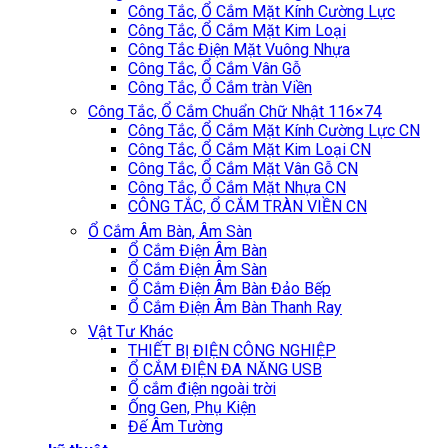
Công Tắc, Ổ Cắm Mặt Kính Cường Lực
Công Tắc, Ổ Cắm Mặt Kim Loại
Công Tắc Điện Mặt Vuông Nhựa
Công Tắc, Ổ Cắm Vân Gỗ
Công Tắc, Ổ Cắm tràn Viền
Công Tắc, Ổ Cắm Chuẩn Chữ Nhật 116×74
Công Tắc, Ổ Cắm Mặt Kính Cường Lực CN
Công Tắc, Ổ Cắm Mặt Kim Loại CN
Công Tắc, Ổ Cắm Mặt Vân Gỗ CN
Công Tắc, Ổ Cắm Mặt Nhựa CN
CÔNG TẮC, Ổ CẮM TRÀN VIỀN CN
Ổ Cắm Âm Bàn, Âm Sàn
Ổ Cắm Điện Âm Bàn
Ổ Cắm Điện Âm Sàn
Ổ Cắm Điện Âm Bàn Đảo Bếp
Ổ Cắm Điện Âm Bàn Thanh Ray
Vật Tư Khác
THIẾT BỊ ĐIỆN CÔNG NGHIỆP
Ổ CẮM ĐIỆN ĐA NĂNG USB
Ổ cắm điện ngoài trời
Ống Gen, Phụ Kiện
Đế Âm Tường