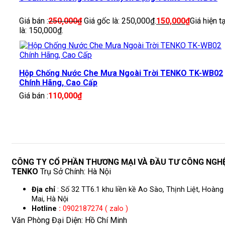
Giá bán :
250,000
₫
Giá gốc là: 250,000₫.
150,000
₫
Giá hiện tạ
là: 150,000₫.
Hộp Chống Nước Che Mưa Ngoài Trời TENKO TK-WB02
Chính Hãng, Cao Cấp
Giá bán :
110,000
₫
CÔNG TY CỔ PHẦN THƯƠNG MẠI VÀ ĐẦU TƯ CÔNG NGH
TENKO
Trụ Sở Chính: Hà Nội
Địa chỉ
: Số 32 TT6.1 khu liền kề Ao Sào, Thịnh Liệt, Hoàng
Mai, Hà Nội
Hotline
:
0902187274 ( zalo )
Văn Phòng Đại Diện: Hồ Chí Minh