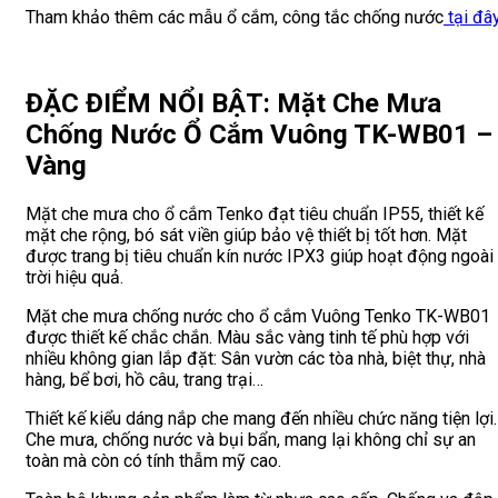
Tham khảo thêm các mẫu ổ cắm, công tắc chống nước
tại đâ
ĐẶC ĐIỂM NỔI BẬT: Mặt Che Mưa
Chống Nước Ổ Cắm Vuông TK-WB01 –
Vàng
Mặt che mưa cho ổ cắm Tenko đạt tiêu chuẩn IP55, thiết kế
mặt che rộng, bó sát viền giúp bảo vệ thiết bị tốt hơn. Mặt
được trang bị tiêu chuẩn kín nước IPX3 giúp hoạt động ngoài
trời hiệu quả.
Mặt che mưa chống nước cho ổ cắm Vuông Tenko TK-WB01
được thiết kế chắc chắn. Màu sắc vàng tinh tế phù hợp với
nhiều không gian lắp đặt: Sân vườn các tòa nhà, biệt thự, nhà
hàng, bể bơi, hồ câu, trang trại…
Thiết kế kiểu dáng nắp che mang đến nhiều chức năng tiện lợi.
Che mưa, chống nước và bụi bẩn, mang lại không chỉ sự an
toàn mà còn có tính thẫm mỹ cao.