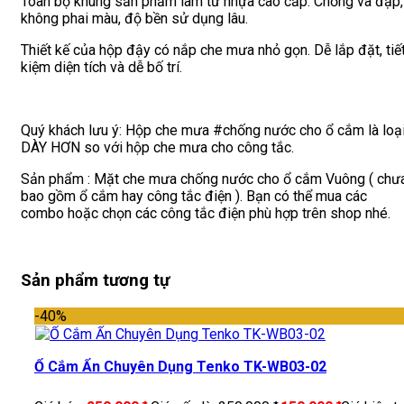
Toàn bộ khung sản phẩm làm từ nhựa cao cấp. Chống va đập,
không phai màu, độ bền sử dụng lâu.
Thiết kế của hộp đậy có nắp che mưa nhỏ gọn. Dễ lắp đặt, tiế
kiệm diện tích và dễ bố trí.
Quý khách lưu ý: Hộp che mưa #chống nước cho ổ cắm là loạ
DÀY HƠN so với hộp che mưa cho công tắc.
Sản phẩm : Mặt che mưa chống nước cho ổ cắm Vuông ( chư
bao gồm ổ cắm hay công tắc điện ). Bạn có thể mua các
combo hoặc chọn các công tắc điện phù hợp trên shop nhé.
Sản phẩm tương tự
-40%
Ổ Cắm Ẩn Chuyên Dụng Tenko TK-WB03-02