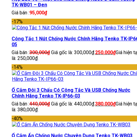
TK-WB01 – Đen
Giá bán :
95,000
₫
-17%
Công Tắc 1 Nút Chống Nước Chính Hãng Tenko TK-IP6
05
Giá bán :
300,000
₫
Giá gốc là: 300,000₫.
250,000
₫
Giá hiện tạ
là: 250,000₫.
-14%
Ổ Cắm Đôi 3 Chấu Có Công Tắc Và USB Chống Nước
Chính Hãng Tenko TK-IP66-03
Giá bán :
440,000
₫
Giá gốc là: 440,000₫.
380,000
₫
Giá hiện tạ
là: 380,000₫.
-40%
Ổ Cắm Ẩn Chống Nước Chuyên Dụng Tenko TK-WB03