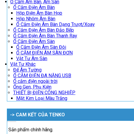
Ổ Cắm Âm Bàn, Âm Sàn
Ổ Cắm Điện Âm Bàn
Hộp Điện Âm Bàn Họp
Hộp Nhôm Âm Bàn
Ổ Cắm Điện Âm Bàn Dạng Trượt/Xoay
Ổ Cắm Điện Âm Bàn Đảo Bếp
Ổ Cắm Điện Âm Bàn Thanh Ray
Ổ Cắm Điện Âm Sàn
Ổ Cắm Điện Âm Sàn Đôi
Ổ CẮM ĐIỆN ÂM SÀN ĐƠN
Vật Tư Âm Sàn
Vật Tư Khác
Đế Âm Tường
Ổ CẮM ĐIỆN ĐA NĂNG USB
Ổ cắm điện ngoài trời
Ống Gen, Phụ Kiện
THIẾT BỊ ĐIỆN CÔNG NGHIỆP
Mặt Kim Loại Màu Trắng
-> CAM KẾT CỦA TENKO
Sản phẩm chính hãng.