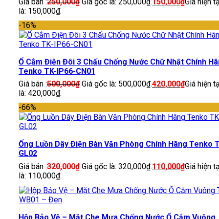
Giá bán :
250,000
₫
Giá gốc là: 250,000₫.
150,000
₫
Giá hiện tạ
là: 150,000₫.
-16%
Ổ Cắm Điện Đôi 3 Chấu Chống Nước Chữ Nhật Chính H
Tenko TK-IP66-CN01
Giá bán :
500,000
₫
Giá gốc là: 500,000₫.
420,000
₫
Giá hiện tạ
là: 420,000₫.
-66%
Ống Luồn Dây Điện Bàn Văn Phòng Chính Hãng Tenko 
GL02
Giá bán :
320,000
₫
Giá gốc là: 320,000₫.
110,000
₫
Giá hiện tạ
là: 110,000₫.
Hộp Bảo Vệ – Mặt Che Mưa Chống Nước Ổ Cắm Vuông