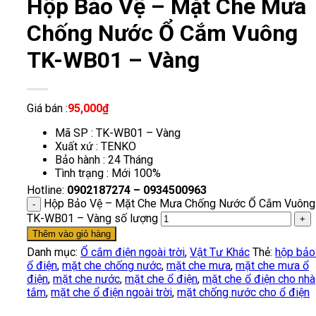
Hộp Bảo Vệ – Mặt Che Mưa
Chống Nước Ổ Cắm Vuông
TK-WB01 – Vàng
Giá bán :
95,000
₫
Mã SP : TK-WB01 – Vàng
Xuất xứ : TENKO
Bảo hành : 24 Tháng
Tình trạng : Mới 100%
Hotline:
0902187274 – 0934500963
Hộp Bảo Vệ – Mặt Che Mưa Chống Nước Ổ Cắm Vuông
TK-WB01 – Vàng số lượng
Thêm vào giỏ hàng
Danh mục:
Ổ cắm điện ngoài trời
,
Vật Tư Khác
Thẻ:
hộp bảo
ổ điện
,
mặt che chống nước
,
mặt che mưa
,
mặt che mưa ổ
điện
,
mặt che nước
,
mặt che ổ điện
,
mặt che ổ điện cho nhà
tắm
,
mặt che ổ điện ngoài trời
,
mặt chống nước cho ổ điện