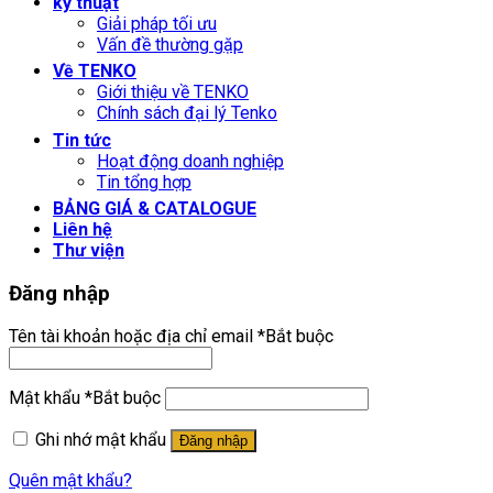
kỹ thuật
Giải pháp tối ưu
Vấn đề thường gặp
Về TENKO
Giới thiệu về TENKO
Chính sách đại lý Tenko
Tin tức
Hoạt động doanh nghiệp
Tin tổng hợp
BẢNG GIÁ & CATALOGUE
Liên hệ
Thư viện
Đăng nhập
Tên tài khoản hoặc địa chỉ email
*
Bắt buộc
Mật khẩu
*
Bắt buộc
Ghi nhớ mật khẩu
Đăng nhập
Quên mật khẩu?