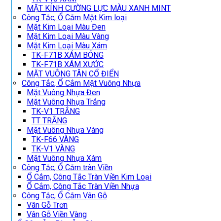
MẶT KÍNH CƯỜNG LỰC MÀU XANH MINT
Công Tắc, Ổ Cắm Mặt Kim loại
Mặt Kim Loại Màu Đen
Mặt Kim Loại Màu Vàng
Mặt Kim Loại Màu Xám
TK-F71B XÁM BÓNG
TK-F71B XÁM XƯỚC
MẶT VUÔNG TÂN CỔ ĐIỂN
Công Tắc, Ổ Cắm Mặt Vuông Nhựa
Mặt Vuông Nhựa Đen
Mặt Vuông Nhựa Trắng
TK-V1 TRẮNG
TT TRẮNG
Mặt Vuông Nhựa Vàng
TK-F66 VÀNG
TK-V1 VÀNG
Mặt Vuông Nhựa Xám
Công Tắc, Ổ Cắm tràn Viền
Ổ Cắm, Công Tắc Tràn Viền Kim Loại
Ổ Cắm, Công Tắc Tràn Viền Nhựa
Công Tắc, Ổ Cắm Vân Gỗ
Vân Gỗ Trơn
Vân Gỗ Viền Vàng