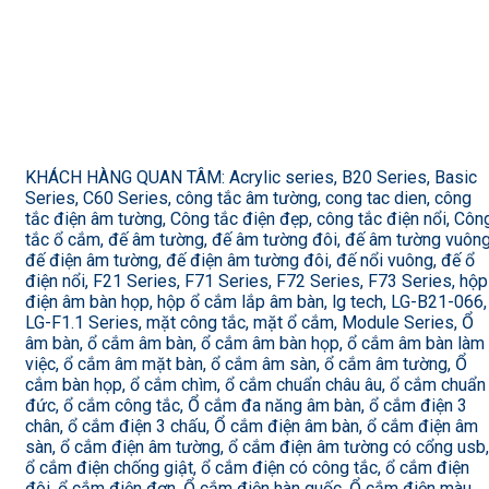
KHÁCH HÀNG QUAN TÂM: Acrylic series, B20 Series, Basic
Series, C60 Series, công tắc âm tường, cong tac dien, công
tắc điện âm tường, Công tắc điện đẹp, công tắc điện nổi, Côn
tắc ổ cắm, đế âm tường, đế âm tường đôi, đế âm tường vuông
đế điện âm tường, đế điện âm tường đôi, đế nổi vuông, đế ổ
điện nổi, F21 Series, F71 Series, F72 Series, F73 Series, hộp
điện âm bàn họp, hộp ổ cắm lắp âm bàn, lg tech, LG-B21-066,
LG-F1.1 Series, mặt công tắc, mặt ổ cắm, Module Series, Ổ
âm bàn, ổ cắm âm bàn, ổ cắm âm bàn họp, ổ cắm âm bàn làm
việc, ổ cắm âm mặt bàn, ổ cắm âm sàn, ổ cắm âm tường, Ổ
cắm bàn họp, ổ cắm chìm, ổ cắm chuẩn châu âu, ổ cắm chuẩn
đức, ổ cắm công tắc, Ổ cắm đa năng âm bàn, ổ cắm điện 3
chân, ổ cắm điện 3 chấu, Ổ cắm điện âm bàn, ổ cắm điện âm
sàn, ổ cắm điện âm tường, ổ cắm điện âm tường có cổng usb,
ổ cắm điện chống giật, ổ cắm điện có công tắc, ổ cắm điện
đôi, ổ cắm điện đơn, Ổ cắm điện hàn quốc, Ổ cắm điện màu