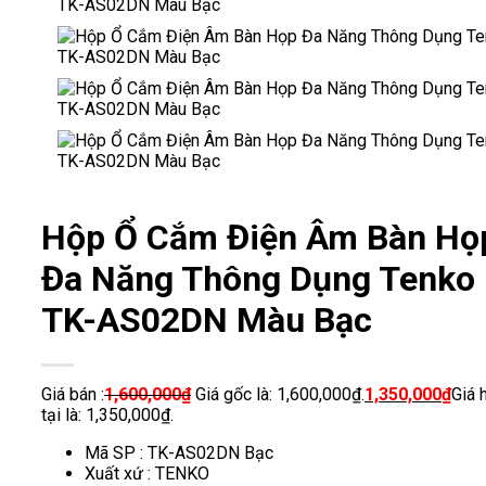
Hộp Ổ Cắm Điện Âm Bàn Họ
Đa Năng Thông Dụng Tenko
TK-AS02DN Màu Bạc
Giá bán :
1,600,000
₫
Giá gốc là: 1,600,000₫.
1,350,000
₫
Giá 
tại là: 1,350,000₫.
Mã SP : TK-AS02DN Bạc
Xuất xứ : TENKO