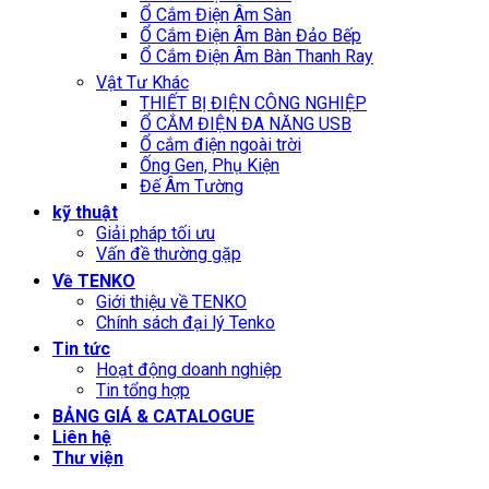
Ổ Cắm Điện Âm Sàn
Ổ Cắm Điện Âm Bàn Đảo Bếp
Ổ Cắm Điện Âm Bàn Thanh Ray
Vật Tư Khác
THIẾT BỊ ĐIỆN CÔNG NGHIỆP
Ổ CẮM ĐIỆN ĐA NĂNG USB
Ổ cắm điện ngoài trời
Ống Gen, Phụ Kiện
Đế Âm Tường
kỹ thuật
Giải pháp tối ưu
Vấn đề thường gặp
Về TENKO
Giới thiệu về TENKO
Chính sách đại lý Tenko
Tin tức
Hoạt động doanh nghiệp
Tin tổng hợp
BẢNG GIÁ & CATALOGUE
Liên hệ
Thư viện