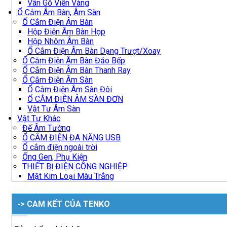
Vân Gỗ Viền Vàng
Ổ Cắm Âm Bàn, Âm Sàn
Ổ Cắm Điện Âm Bàn
Hộp Điện Âm Bàn Họp
Hộp Nhôm Âm Bàn
Ổ Cắm Điện Âm Bàn Dạng Trượt/Xoay
Ổ Cắm Điện Âm Bàn Đảo Bếp
Ổ Cắm Điện Âm Bàn Thanh Ray
Ổ Cắm Điện Âm Sàn
Ổ Cắm Điện Âm Sàn Đôi
Ổ CẮM ĐIỆN ÂM SÀN ĐƠN
Vật Tư Âm Sàn
Vật Tư Khác
Đế Âm Tường
Ổ CẮM ĐIỆN ĐA NĂNG USB
Ổ cắm điện ngoài trời
Ống Gen, Phụ Kiện
THIẾT BỊ ĐIỆN CÔNG NGHIỆP
Mặt Kim Loại Màu Trắng
-> CAM KẾT CỦA TENKO