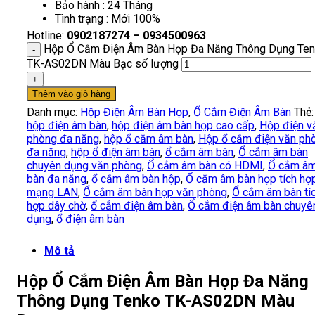
Bảo hành : 24 Tháng
Tình trạng : Mới 100%
Hotline:
0902187274 – 0934500963
Hộp Ổ Cắm Điện Âm Bàn Họp Đa Năng Thông Dụng Te
TK-AS02DN Màu Bạc số lượng
Thêm vào giỏ hàng
Danh mục:
Hộp Điện Âm Bàn Họp
,
Ổ Cắm Điện Âm Bàn
Thẻ:
hộp điện âm bàn
,
hộp điện âm bàn họp cao cấp
,
Hộp điện v
phòng đa năng
,
hộp ổ cắm âm bàn
,
Hộp ổ cắm điện văn ph
đa năng
,
hộp ổ điện âm bàn
,
ổ cắm âm bàn
,
Ổ cắm âm bàn
chuyên dụng văn phòng
,
Ổ cắm âm bàn có HDMI
,
Ổ cắm â
bàn đa năng
,
ổ cắm âm bàn hộp
,
Ổ cắm âm bàn họp tích hợ
mạng LAN
,
Ổ cắm âm bàn họp văn phòng
,
Ổ cắm âm bàn tí
hợp dây chờ
,
ổ cắm điện âm bàn
,
Ổ cắm điện âm bàn chuyê
dụng
,
ổ điện âm bàn
Mô tả
Hộp Ổ Cắm Điện Âm Bàn Họp Đa Năng
Thông Dụng Tenko TK-AS02DN Màu