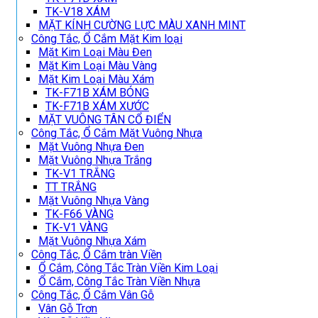
TK-V18 XÁM
MẶT KÍNH CƯỜNG LỰC MÀU XANH MINT
Công Tắc, Ổ Cắm Mặt Kim loại
Mặt Kim Loại Màu Đen
Mặt Kim Loại Màu Vàng
Mặt Kim Loại Màu Xám
TK-F71B XÁM BÓNG
TK-F71B XÁM XƯỚC
MẶT VUÔNG TÂN CỔ ĐIỂN
Công Tắc, Ổ Cắm Mặt Vuông Nhựa
Mặt Vuông Nhựa Đen
Mặt Vuông Nhựa Trắng
TK-V1 TRẮNG
TT TRẮNG
Mặt Vuông Nhựa Vàng
TK-F66 VÀNG
TK-V1 VÀNG
Mặt Vuông Nhựa Xám
Công Tắc, Ổ Cắm tràn Viền
Ổ Cắm, Công Tắc Tràn Viền Kim Loại
Ổ Cắm, Công Tắc Tràn Viền Nhựa
Công Tắc, Ổ Cắm Vân Gỗ
Vân Gỗ Trơn