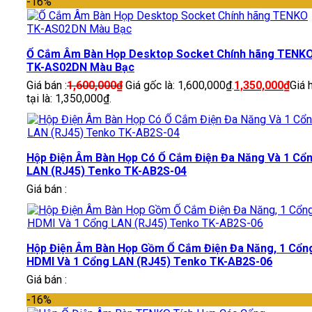
-16%
Ổ Cắm Âm Bàn Họp Desktop Socket Chính hãng TENK
TK-AS02DN Màu Bạc
Giá bán :
1,600,000
₫
Giá gốc là: 1,600,000₫.
1,350,000
₫
Giá 
tại là: 1,350,000₫.
Hộp Điện Âm Bàn Họp Có Ổ Cắm Điện Đa Năng Và 1 Cổ
LAN (RJ45) Tenko TK-AB2S-04
Giá bán :
Hộp Điện Âm Bàn Họp Gồm Ổ Cắm Điện Đa Năng, 1 Cổn
HDMI Và 1 Cổng LAN (RJ45) Tenko TK-AB2S-06
Giá bán :
-16%