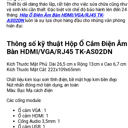
Thiết bị dễ dàng tháo lắp, rất tiện cho việc sửa chữa cũng như
vệ sinh khi cần thiết. Đặc biệt với chế độ bảo hành lên đến 24
tháng.
Hộp Ổ Điện Âm Bàn HDMI/VGA/RJ45 TK-
AS02DN
luôn là sự lựa chọn hàng đầu cho những văn phòng
hiện đại.
Thông số kỹ thuật Hộp Ổ Cắm Điện Âm
Bàn HDMI/VGA/RJ45 TK-AS02DN
Kích Thước Mặt Phủ: Dài 26,5 cm x Rộng 13cm x Cao 6,7 cm
Kích Thước Mặt Cắt: 222x109x65mm
Chất liệu kim loại sơn tĩnh điện, bề mặt hợp kim bền đẹp.
Nút nhấn đóng mở tiện dụng, an toàn
Màu: Bạc Mạ cách điện
Các cổng module:
Ổ cắm VGA : 1
Ổ cắm HDMI: 1
Cổng Audio 3,5mm: 1
Ổ cắm USB: 1