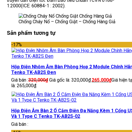
truyền dẫn điện tốt. Đảm bảo tiêu chuẩn TCVN 6188-
1:2000(ICE: 60884-1 : 2002).
Chống Cháy Nổ – Chống Giật – Chống Hàng Giả
Sản phẩm tương tự
-17%
Hộp Điện Nhôm Âm Bàn Phòng Họp 2 Module Chính Hã
Tenko TK-AB2S Đen
Giá bán :
320,000
₫
Giá gốc là: 320,000₫.
265,000
₫
Giá hiện tạ
là: 265,000₫.
Hộp Điện Âm Bàn 2 Ổ Cắm Điện Đa Năng Kèm 1 Cổng U
Và 1 Type C Tenko TK-AB2S-02
Giá bán :