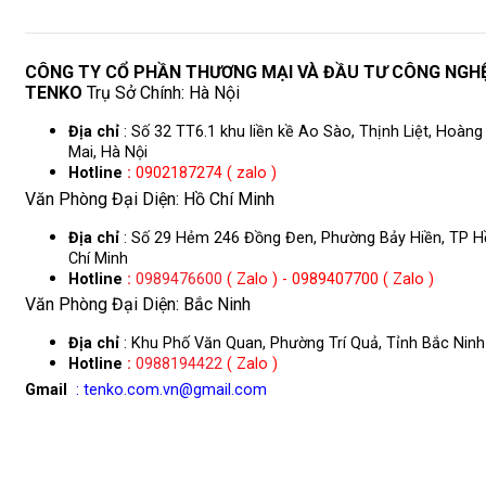
CÔNG TY CỔ PHẦN THƯƠNG MẠI VÀ ĐẦU TƯ CÔNG NGH
TENKO
Trụ Sở Chính: Hà Nội
Địa chỉ
: Số 32 TT6.1 khu liền kề Ao Sào, Thịnh Liệt, Hoàng
Mai, Hà Nội
Hotline
:
0902187274 ( zalo )
Văn Phòng Đại Diện: Hồ Chí Minh
Địa chỉ
: Số 29 Hẻm 246 Đồng Đen, Phường Bảy Hiền, TP H
Chí Minh
Hotline
:
0989476600
( Zalo ) - 0989407700 ( Zalo )
Văn Phòng Đại Diện: Bắc Ninh
Địa chỉ
: Khu Phố Văn Quan, Phường Trí Quả, Tỉnh Bắc Ninh
Hotline
:
0988194422
( Zalo )
Gmail
: tenko.com.vn@gmail.com