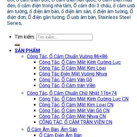
đen, ổ cắm điện trong nhà tắm, Ổ cắm đôi 3 chấu, ổ cắm usb
âm tường, ổ điện âm bàn, ổ điện âm sàn, ổ điện âm tường, Ổ
điện đơn, Ổ điện gắn tường, Ổ usb âm bàn, Stainless Steel
Series,
Tìm kiếm:
SẢN PHẨM
Công Tắc, Ổ Cắm Chuẩn Vuông 86×86
Công Tắc, Ổ Cắm Mặt Kính Cường Lực
Công Tắc, Ổ Cắm Mặt Kim Loại
Công Tắc Điện Mặt Vuông Nhựa
Công Tắc, Ổ Cắm Vân Gỗ
Công Tắc, Ổ Cắm tràn Viền
Công Tắc, Ổ Cắm Chuẩn Chữ Nhật 116×74
Công Tắc, Ổ Cắm Mặt Kính Cường Lực CN
Công Tắc, Ổ Cắm Mặt Kim Loại CN
Công Tắc, Ổ Cắm Mặt Vân Gỗ CN
Công Tắc, Ổ Cắm Mặt Nhựa CN
CÔNG TẮC, Ổ CẮM TRÀN VIỀN CN
Ổ Cắm Âm Bàn, Âm Sàn
Ổ Cắm Điện Âm Bàn