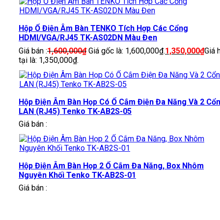
Hộp Ổ Điện Âm Bàn TENKO Tích Hợp Các Cổng
HDMI/VGA/RJ45 TK-AS02DN Màu Đen
Giá bán :
1,600,000
₫
Giá gốc là: 1,600,000₫.
1,350,000
₫
Giá 
tại là: 1,350,000₫.
Hộp Điện Âm Bàn Họp Có Ổ Cắm Điện Đa Năng Và 2 Cổ
LAN (RJ45) Tenko TK-AB2S-05
Giá bán :
Hộp Điện Âm Bàn Họp 2 Ổ Cắm Đa Năng, Box Nhôm
Nguyên Khối Tenko TK-AB2S-01
Giá bán :