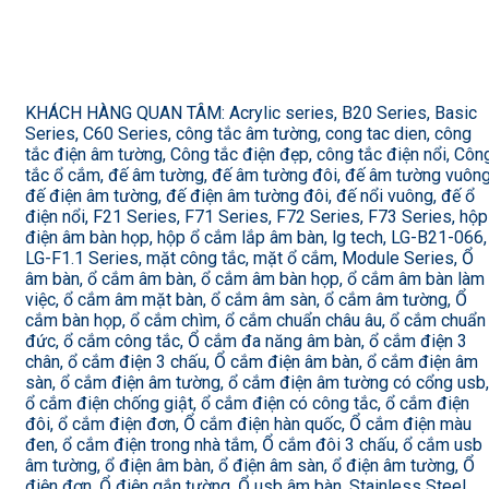
KHÁCH HÀNG QUAN TÂM: Acrylic series, B20 Series, Basic
Series, C60 Series, công tắc âm tường, cong tac dien, công
tắc điện âm tường, Công tắc điện đẹp, công tắc điện nổi, Côn
tắc ổ cắm, đế âm tường, đế âm tường đôi, đế âm tường vuông
đế điện âm tường, đế điện âm tường đôi, đế nổi vuông, đế ổ
điện nổi, F21 Series, F71 Series, F72 Series, F73 Series, hộp
điện âm bàn họp, hộp ổ cắm lắp âm bàn, lg tech, LG-B21-066,
LG-F1.1 Series, mặt công tắc, mặt ổ cắm, Module Series, Ổ
âm bàn, ổ cắm âm bàn, ổ cắm âm bàn họp, ổ cắm âm bàn làm
việc, ổ cắm âm mặt bàn, ổ cắm âm sàn, ổ cắm âm tường, Ổ
cắm bàn họp, ổ cắm chìm, ổ cắm chuẩn châu âu, ổ cắm chuẩn
đức, ổ cắm công tắc, Ổ cắm đa năng âm bàn, ổ cắm điện 3
chân, ổ cắm điện 3 chấu, Ổ cắm điện âm bàn, ổ cắm điện âm
sàn, ổ cắm điện âm tường, ổ cắm điện âm tường có cổng usb,
ổ cắm điện chống giật, ổ cắm điện có công tắc, ổ cắm điện
đôi, ổ cắm điện đơn, Ổ cắm điện hàn quốc, Ổ cắm điện màu
đen, ổ cắm điện trong nhà tắm, Ổ cắm đôi 3 chấu, ổ cắm usb
âm tường, ổ điện âm bàn, ổ điện âm sàn, ổ điện âm tường, Ổ
điện đơn, Ổ điện gắn tường, Ổ usb âm bàn, Stainless Steel