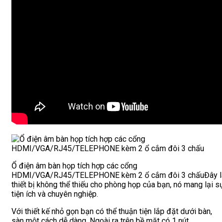
Ổ điện âm bàn họp tích hợp các cổng
HDMI/VGA/RJ45/TELEPHONE kèm 2 ổ cắm đôi 3 chấuĐây l
thiết bị không thể thiếu cho phòng họp của bạn, nó mang lại s
tiện ích và chuyên nghiệp.
Với thiết kế nhỏ gọn bạn có thể thuận tiện lắp đặt dưới bàn,
sàn một cách dễ dàng. Ngoài ra trên bề mặt có 1 nút