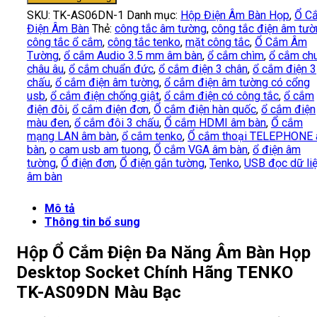
SKU:
TK-AS06DN-1
Danh mục:
Hộp Điện Âm Bàn Họp
,
Ổ C
Điện Âm Bàn
Thẻ:
công tắc âm tường
,
công tắc điện âm tư
công tắc ổ cắm
,
công tắc tenko
,
mặt công tắc
,
Ổ Cắm Âm
Tường
,
ổ cắm Audio 3.5 mm âm bàn
,
ổ cắm chìm
,
ổ cắm ch
châu âu
,
ổ cắm chuẩn đức
,
ổ cắm điện 3 chân
,
ổ cắm điện 3
chấu
,
ổ cắm điện âm tường
,
ổ cắm điện âm tường có cổng
usb
,
ổ cắm điện chống giật
,
ổ cắm điện có công tắc
,
ổ cắm
điện đôi
,
ổ cắm điện đơn
,
Ổ cắm điện hàn quốc
,
ổ cắm điện
màu đen
,
ổ cắm đôi 3 chấu
,
Ổ cắm HDMI âm bàn
,
Ổ cắm
mạng LAN âm bàn
,
ổ cắm tenko
,
Ổ cắm thoại TELEPHONE
bàn
,
o cam usb am tuong
,
Ổ cắm VGA âm bàn
,
ổ điện âm
tường
,
Ổ điện đơn
,
Ổ điện gắn tường
,
Tenko
,
USB đọc dữ li
âm bàn
Mô tả
Thông tin bổ sung
Hộp Ổ Cắm Điện Đa Năng Âm Bàn Họp
Desktop Socket Chính Hãng TENKO
TK-AS09DN Màu Bạc