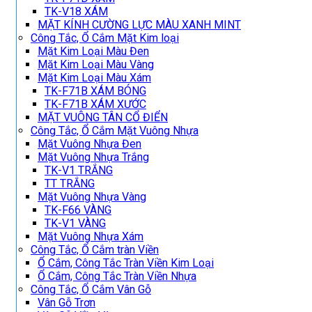
TK-V18 XÁM
MẶT KÍNH CƯỜNG LỰC MÀU XANH MINT
Công Tắc, Ổ Cắm Mặt Kim loại
Mặt Kim Loại Màu Đen
Mặt Kim Loại Màu Vàng
Mặt Kim Loại Màu Xám
TK-F71B XÁM BÓNG
TK-F71B XÁM XƯỚC
MẶT VUÔNG TÂN CỔ ĐIỂN
Công Tắc, Ổ Cắm Mặt Vuông Nhựa
Mặt Vuông Nhựa Đen
Mặt Vuông Nhựa Trắng
TK-V1 TRẮNG
TT TRẮNG
Mặt Vuông Nhựa Vàng
TK-F66 VÀNG
TK-V1 VÀNG
Mặt Vuông Nhựa Xám
Công Tắc, Ổ Cắm tràn Viền
Ổ Cắm, Công Tắc Tràn Viền Kim Loại
Ổ Cắm, Công Tắc Tràn Viền Nhựa
Công Tắc, Ổ Cắm Vân Gỗ
Vân Gỗ Trơn