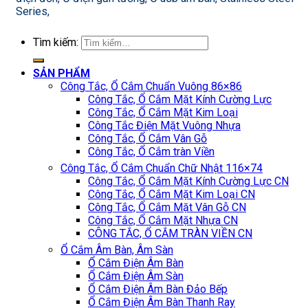
Series,
Tìm kiếm:
SẢN PHẨM
Công Tắc, Ổ Cắm Chuẩn Vuông 86×86
Công Tắc, Ổ Cắm Mặt Kính Cường Lực
Công Tắc, Ổ Cắm Mặt Kim Loại
Công Tắc Điện Mặt Vuông Nhựa
Công Tắc, Ổ Cắm Vân Gỗ
Công Tắc, Ổ Cắm tràn Viền
Công Tắc, Ổ Cắm Chuẩn Chữ Nhật 116×74
Công Tắc, Ổ Cắm Mặt Kính Cường Lực CN
Công Tắc, Ổ Cắm Mặt Kim Loại CN
Công Tắc, Ổ Cắm Mặt Vân Gỗ CN
Công Tắc, Ổ Cắm Mặt Nhựa CN
CÔNG TẮC, Ổ CẮM TRÀN VIỀN CN
Ổ Cắm Âm Bàn, Âm Sàn
Ổ Cắm Điện Âm Bàn
Ổ Cắm Điện Âm Sàn
Ổ Cắm Điện Âm Bàn Đảo Bếp
Ổ Cắm Điện Âm Bàn Thanh Ray