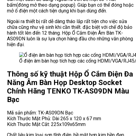
bấm(đóng mở theo dạng popup). Giúp bạn có thể đóng hoặc
mở ổ điện một cách tiện dụng khi bạn dùng đến.
Ngoài ra thiết bị rất dễ dàng tháo lắp rất tiện cho việc sửa
chữa cũng như vệ sinh khi cần thiết. đặc biệt với chế độ bảo
hành tốt lên đến 12 tháng. Hộp Ổ Cắm Điện Âm Bàn TK-
AS09DN luôn là sự lựa chọn hàng đầu cho những văn phòng
hiện đại.
Ổ điện âm bàn họp tích hợp các cổng HDMI/VGA/RJ4
Thông số kỹ thuật Hộp Ổ Cắm Điện Đa
Năng Âm Bàn Họp Desktop Socket
Chính Hãng TENKO TK-AS09DN Màu
Bạc
Mã sản phẩm: TK-AS09DN Bạc
Kích Thước Mặt Phủ: Dài 265 x 120 x 67 mm
Kích Thước Mặt Cắt: 225x109x65mm
Chất liệu kim loại sơn tĩnh điện, bề mặt hợp kim bền đẹp.