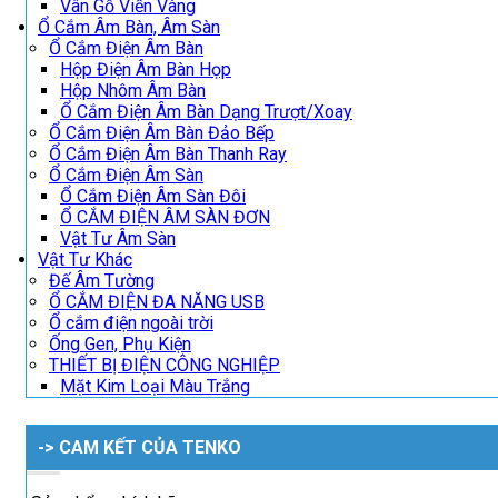
Vân Gỗ Viền Vàng
Ổ Cắm Âm Bàn, Âm Sàn
Ổ Cắm Điện Âm Bàn
Hộp Điện Âm Bàn Họp
Hộp Nhôm Âm Bàn
Ổ Cắm Điện Âm Bàn Dạng Trượt/Xoay
Ổ Cắm Điện Âm Bàn Đảo Bếp
Ổ Cắm Điện Âm Bàn Thanh Ray
Ổ Cắm Điện Âm Sàn
Ổ Cắm Điện Âm Sàn Đôi
Ổ CẮM ĐIỆN ÂM SÀN ĐƠN
Vật Tư Âm Sàn
Vật Tư Khác
Đế Âm Tường
Ổ CẮM ĐIỆN ĐA NĂNG USB
Ổ cắm điện ngoài trời
Ống Gen, Phụ Kiện
THIẾT BỊ ĐIỆN CÔNG NGHIỆP
Mặt Kim Loại Màu Trắng
-> CAM KẾT CỦA TENKO