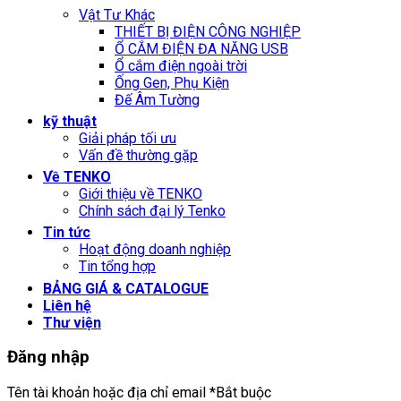
Vật Tư Khác
THIẾT BỊ ĐIỆN CÔNG NGHIỆP
Ổ CẮM ĐIỆN ĐA NĂNG USB
Ổ cắm điện ngoài trời
Ống Gen, Phụ Kiện
Đế Âm Tường
kỹ thuật
Giải pháp tối ưu
Vấn đề thường gặp
Về TENKO
Giới thiệu về TENKO
Chính sách đại lý Tenko
Tin tức
Hoạt động doanh nghiệp
Tin tổng hợp
BẢNG GIÁ & CATALOGUE
Liên hệ
Thư viện
Đăng nhập
Tên tài khoản hoặc địa chỉ email
*
Bắt buộc