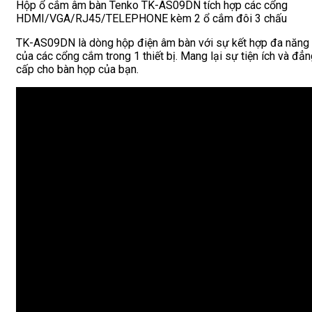
Hộp ổ cắm âm bàn Tenko TK-AS09DN tích hợp các cổng
HDMI/VGA/RJ45/TELEPHONE kèm 2 ổ cắm đôi 3 chấu
TK-AS09DN là dòng hộp điện âm bàn với sự kết hợp đa năng
của các cổng cắm trong 1 thiết bị. Mang lại sự tiện ích và đẳ
cấp cho bàn họp của bạn.