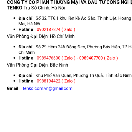
CÔNG TY CỔ PHẦN THƯƠNG MẠI VÀ ĐẦU TƯ CÔNG NGH
TENKO
Trụ Sở Chính: Hà Nội
Địa chỉ
: Số 32 TT6.1 khu liền kề Ao Sào, Thịnh Liệt, Hoàng
Mai, Hà Nội
Hotline
:
0902187274 ( zalo )
Văn Phòng Đại Diện: Hồ Chí Minh
Địa chỉ
: Số 29 Hẻm 246 Đồng Đen, Phường Bảy Hiền, TP H
Chí Minh
Hotline
:
0989476600
( Zalo ) - 0989407700 ( Zalo )
Văn Phòng Đại Diện: Bắc Ninh
Địa chỉ
: Khu Phố Văn Quan, Phường Trí Quả, Tỉnh Bắc Ninh
Hotline
:
0988194422
( Zalo )
Gmail
: tenko.com.vn@gmail.com