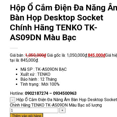
Hộp Ổ Cắm Điện Đa Năng Â
Bàn Họp Desktop Socket
Chính Hãng TENKO TK-
AS09DN Màu Bạc
Giá bán :
1,050,000
₫
Giá gốc là: 1,050,000₫.
845,000
₫
Giá hi
tại là: 845,000₫.
Mã SP : TK-AS09DN BẠC
Xuất xứ : TENKO
Bảo hành : 12 Tháng
Tình trạng : Mới 100%
Hotline:
0902187274 – 0934500963
Hộp Ổ Cắm Điện Đa Năng Âm Bàn Họp Desktop Socket
Chính Hãng TENKO TK-AS09DN Màu Bạc số lượng
Thêm vào giỏ hàng