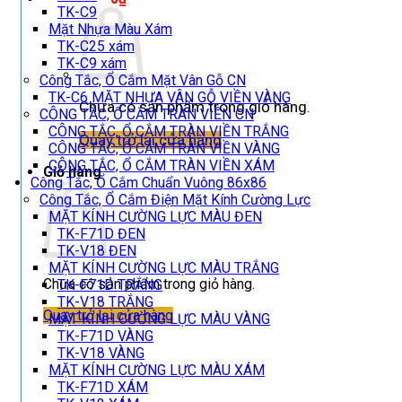
TK-C9
Mặt Nhựa Màu Xám
TK-C25 xám
TK-C9 xám
Công Tắc, Ổ Cắm Mặt Vân Gỗ CN
TK-C6 MẶT NHỰA VÂN GỖ VIỀN VÀNG
Chưa có sản phẩm trong giỏ hàng.
CÔNG TẮC, Ổ CẮM TRÀN VIỀN CN
CÔNG TẮC, Ổ CẮM TRÀN VIỀN TRẮNG
Quay trở lại cửa hàng
CÔNG TẮC, Ổ CẮM TRÀN VIỀN VÀNG
CÔNG TẮC, Ổ CẮM TRÀN VIỀN XÁM
Giỏ hàng
Công Tắc, Ổ Cắm Chuẩn Vuông 86x86
Công Tắc, Ổ Cắm Điện Mặt Kính Cường Lực
MẶT KÍNH CƯỜNG LỰC MÀU ĐEN
TK-F71D ĐEN
TK-V18 ĐEN
MẶT KÍNH CƯỜNG LỰC MÀU TRẮNG
Chưa có sản phẩm trong giỏ hàng.
TK-F71D TRẮNG
TK-V18 TRẮNG
Quay trở lại cửa hàng
MẶT KÍNH CƯỜNG LỰC MÀU VÀNG
TK-F71D VÀNG
TK-V18 VÀNG
MẶT KÍNH CƯỜNG LỰC MÀU XÁM
TK-F71D XÁM