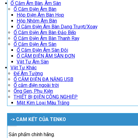
Ổ Cắm Âm Bàn, Âm Sàn
Ổ Cắm Điện Âm Bàn
Hộp Điện Âm Bàn Họp
Hộp Nhôm Âm Bàn
Ổ Cắm Điện Âm Bàn Dạng Trượt/Xoay
Ổ Cắm Điện Âm Bàn Đảo Bếp
Ổ Cắm Điện Âm Bàn Thanh Ray
Ổ Cắm Điện Âm Sàn
Ổ Cắm Điện Âm Sàn Đôi
Ổ CẮM ĐIỆN ÂM SÀN ĐƠN
Vật Tư Âm Sàn
Vật Tư Khác
Đế Âm Tường
Ổ CẮM ĐIỆN ĐA NĂNG USB
Ổ cắm điện ngoài trời
Ống Gen, Phụ Kiện
THIẾT BỊ ĐIỆN CÔNG NGHIỆP
Mặt Kim Loại Màu Trắng
-> CAM KẾT CỦA TENKO
Sản phẩm chính hãng.