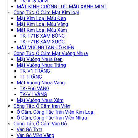
TK-V18 XÁM
MẶT KÍNH CƯỜNG LỰC MÀU XANH MINT
Công Tắc, Ổ Cắm Mặt Kim loại
Mặt Kim Loại Màu Đen
Mặt Kim Loại Màu Vàng
Mặt Kim Loại Màu Xám
TK-F71B XÁM BÓNG
TK-F71B XÁM XƯỚC
MẶT VUÔNG TÂN CỔ ĐIỂN
Công Tắc, Ổ Cắm Mặt Vuông Nhựa
Mặt Vuông Nhựa Đen
Mặt Vuông Nhựa Trắng
TK-V1 TRẮNG
TT TRẮNG
Mặt Vuông Nhựa Vàng
TK-F66 VÀNG
TK-V1 VÀNG
Mặt Vuông Nhựa Xám
Công Tắc, Ổ Cắm tràn Viền
Ổ Cắm, Công Tắc Tràn Viền Kim Loại
Ổ Cắm, Công Tắc Tràn Viền Nhựa
Công Tắc, Ổ Cắm Vân Gỗ
Vân Gỗ Trơn
Vân Gỗ Viền Vàng