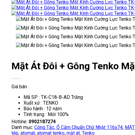
Mặt Át Đôi + Gông Tenko M
Giá bán :
Mã SP : TK-C18-B-AD Trắng
Xuất xứ : TENKO
Bảo hành : 12 năm
Tình trạng : Mới 100%
Hotline:
0902187274
Danh mục:
Công Tắc, Ổ Cắm Chuẩn Chữ Nhật 116x74
,
MẶT
tép
,
atomat
,
atomat tenko
,
mặt át
,
Tenko