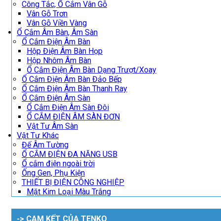
Công Tắc, Ổ Cắm Vân Gỗ
Vân Gỗ Trơn
Vân Gỗ Viền Vàng
Ổ Cắm Âm Bàn, Âm Sàn
Ổ Cắm Điện Âm Bàn
Hộp Điện Âm Bàn Họp
Hộp Nhôm Âm Bàn
Ổ Cắm Điện Âm Bàn Dạng Trượt/Xoay
Ổ Cắm Điện Âm Bàn Đảo Bếp
Ổ Cắm Điện Âm Bàn Thanh Ray
Ổ Cắm Điện Âm Sàn
Ổ Cắm Điện Âm Sàn Đôi
Ổ CẮM ĐIỆN ÂM SÀN ĐƠN
Vật Tư Âm Sàn
Vật Tư Khác
Đế Âm Tường
Ổ CẮM ĐIỆN ĐA NĂNG USB
Ổ cắm điện ngoài trời
Ống Gen, Phụ Kiện
THIẾT BỊ ĐIỆN CÔNG NGHIỆP
Mặt Kim Loại Màu Trắng
-> CAM KẾT CỦA TENKO