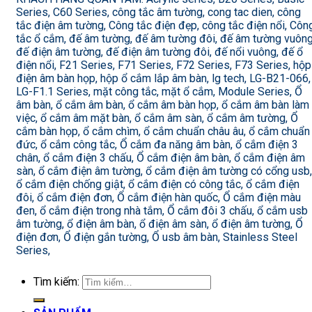
Series, C60 Series, công tắc âm tường, cong tac dien, công
tắc điện âm tường, Công tắc điện đẹp, công tắc điện nổi, Côn
tắc ổ cắm, đế âm tường, đế âm tường đôi, đế âm tường vuông
đế điện âm tường, đế điện âm tường đôi, đế nổi vuông, đế ổ
điện nổi, F21 Series, F71 Series, F72 Series, F73 Series, hộp
điện âm bàn họp, hộp ổ cắm lắp âm bàn, lg tech, LG-B21-066,
LG-F1.1 Series, mặt công tắc, mặt ổ cắm, Module Series, Ổ
âm bàn, ổ cắm âm bàn, ổ cắm âm bàn họp, ổ cắm âm bàn làm
việc, ổ cắm âm mặt bàn, ổ cắm âm sàn, ổ cắm âm tường, Ổ
cắm bàn họp, ổ cắm chìm, ổ cắm chuẩn châu âu, ổ cắm chuẩn
đức, ổ cắm công tắc, Ổ cắm đa năng âm bàn, ổ cắm điện 3
chân, ổ cắm điện 3 chấu, Ổ cắm điện âm bàn, ổ cắm điện âm
sàn, ổ cắm điện âm tường, ổ cắm điện âm tường có cổng usb,
ổ cắm điện chống giật, ổ cắm điện có công tắc, ổ cắm điện
đôi, ổ cắm điện đơn, Ổ cắm điện hàn quốc, Ổ cắm điện màu
đen, ổ cắm điện trong nhà tắm, Ổ cắm đôi 3 chấu, ổ cắm usb
âm tường, ổ điện âm bàn, ổ điện âm sàn, ổ điện âm tường, Ổ
điện đơn, Ổ điện gắn tường, Ổ usb âm bàn, Stainless Steel
Series,
Tìm kiếm: