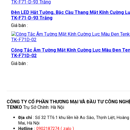
Đèn LED Hắt Tường, Bậc Cầu Thang Mặt Kính Cường L
TK-F71-D-93 Trắng
Giá bán :
Công Tắc Âm Tường Mặt Kính Cường Lực Màu Đen Te
TK-F71D-02
Giá bán :
CÔNG TY CỔ PHẦN THƯƠNG MẠI VÀ ĐẦU TƯ CÔNG NGH
TENKO
Trụ Sở Chính: Hà Nội
Địa chỉ
: Số 32 TT6.1 khu liền kề Ao Sào, Thịnh Liệt, Hoàng
Mai, Hà Nội
Hotline
:
0902187274 ( zalo )