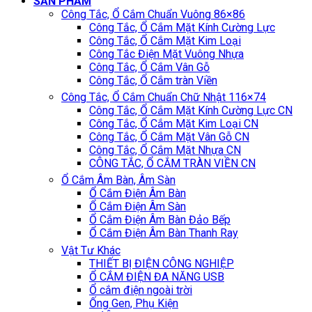
SẢN PHẨM
Công Tắc, Ổ Cắm Chuẩn Vuông 86×86
Công Tắc, Ổ Cắm Mặt Kính Cường Lực
Công Tắc, Ổ Cắm Mặt Kim Loại
Công Tắc Điện Mặt Vuông Nhựa
Công Tắc, Ổ Cắm Vân Gỗ
Công Tắc, Ổ Cắm tràn Viền
Công Tắc, Ổ Cắm Chuẩn Chữ Nhật 116×74
Công Tắc, Ổ Cắm Mặt Kính Cường Lực CN
Công Tắc, Ổ Cắm Mặt Kim Loại CN
Công Tắc, Ổ Cắm Mặt Vân Gỗ CN
Công Tắc, Ổ Cắm Mặt Nhựa CN
CÔNG TẮC, Ổ CẮM TRÀN VIỀN CN
Ổ Cắm Âm Bàn, Âm Sàn
Ổ Cắm Điện Âm Bàn
Ổ Cắm Điện Âm Sàn
Ổ Cắm Điện Âm Bàn Đảo Bếp
Ổ Cắm Điện Âm Bàn Thanh Ray
Vật Tư Khác
THIẾT BỊ ĐIỆN CÔNG NGHIỆP
Ổ CẮM ĐIỆN ĐA NĂNG USB
Ổ cắm điện ngoài trời
Ống Gen, Phụ Kiện