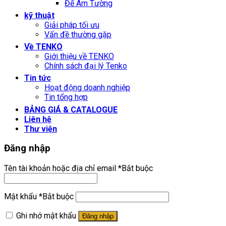
Đế Âm Tường
kỹ thuật
Giải pháp tối ưu
Vấn đề thường gặp
Về TENKO
Giới thiệu về TENKO
Chính sách đại lý Tenko
Tin tức
Hoạt động doanh nghiệp
Tin tổng hợp
BẢNG GIÁ & CATALOGUE
Liên hệ
Thư viện
Đăng nhập
Tên tài khoản hoặc địa chỉ email
*
Bắt buộc
Mật khẩu
*
Bắt buộc
Ghi nhớ mật khẩu
Đăng nhập