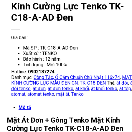
Kính Cường Lực Tenko TK-
C18-A-AD Đen
Giá bán :
Mã SP : TK-C18-A-AD Đen
Xuất xứ : TENKO
Bảo hành : 12 năm
Tình trạng : Mới 100%
Hotline:
0902187274
Danh mục:
Công Tắc, Ổ Cắm Chuẩn Chữ Nhật 116x74
,
MẶT
KÍNH CƯỜNG LỰC MÀU ĐEN CN
,
TK-C18 ĐEN
Thẻ:
át đôi
,
đôi tenko
,
át đơn
,
át đơn tenko
,
át khối
,
át khối tenko
,
át tép
,
atomat
,
atomat tenko
,
mặt át
,
Tenko
Mô tả
Mặt Át Đơn + Gông Tenko Mặt Kính
Cường Lực Tenko TK-C18-A-AD Đen