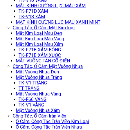
TK-V18 VÀNG
MẶT KÍNH CƯỜNG LỰC MÀU XÁM
TK-F71D XÁM
TK-V18 XÁM
MẶT KÍNH CƯỜNG LỰC MÀU XANH MINT
Công Tắc, Ổ Cắm Mặt Kim loại
Mặt Kim Loại Màu Đen
Mặt Kim Loại Màu Vàng
Mặt Kim Loại Màu Xám
TK-F71B XÁM BÓNG
TK-F71B XÁM XƯỚC
MẶT VUÔNG TÂN CỔ ĐIỂN
Công Tắc, Ổ Cắm Mặt Vuông Nhựa
Mặt Vuông Nhựa Đen
Mặt Vuông Nhựa Trắng
TK-V1 TRẮNG
TT TRẮNG
Mặt Vuông Nhựa Vàng
TK-F66 VÀNG
TK-V1 VÀNG
Mặt Vuông Nhựa Xám
Công Tắc, Ổ Cắm tràn Viền
Ổ Cắm, Công Tắc Tràn Viền Kim Loại
Ổ Cắm, Công Tắc Tràn Viền Nhựa