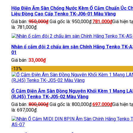
Hộp Điện Âm Sàn Chống Nước Kèm Ổ Cắm Chuẩn Úc Ch
Liệu Đồng Cao Cấp Tenko TK-J06-01 Màu Vàng
Giá bán :
950,000
₫
Giá gốc là: 950,000₫.
781,000
₫
Giá hiện tạ
là: 781,000₫.
Nhân ổ cắm đôi 2 chấu âm sàn Chính Hãng Tenko TK-A
01
Giá bán :
33,000
₫
-13%
Ổ Cắm Điện Âm Sàn Đồng Nguyên Khối Kèm 1 Mạng L
(RJ45) Tenko TK-J05-02 Màu Vàng
Giá bán :
800,000
₫
Giá gốc là: 800,000₫.
697,000
₫
Giá hiện tạ
là: 697,000₫.