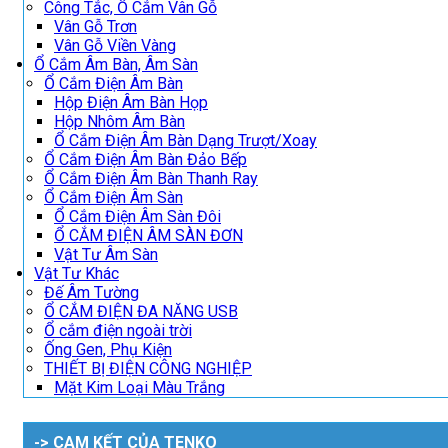
Công Tắc, Ổ Cắm Vân Gỗ
Vân Gỗ Trơn
Vân Gỗ Viền Vàng
Ổ Cắm Âm Bàn, Âm Sàn
Ổ Cắm Điện Âm Bàn
Hộp Điện Âm Bàn Họp
Hộp Nhôm Âm Bàn
Ổ Cắm Điện Âm Bàn Dạng Trượt/Xoay
Ổ Cắm Điện Âm Bàn Đảo Bếp
Ổ Cắm Điện Âm Bàn Thanh Ray
Ổ Cắm Điện Âm Sàn
Ổ Cắm Điện Âm Sàn Đôi
Ổ CẮM ĐIỆN ÂM SÀN ĐƠN
Vật Tư Âm Sàn
Vật Tư Khác
Đế Âm Tường
Ổ CẮM ĐIỆN ĐA NĂNG USB
Ổ cắm điện ngoài trời
Ống Gen, Phụ Kiện
THIẾT BỊ ĐIỆN CÔNG NGHIỆP
Mặt Kim Loại Màu Trắng
-> CAM KẾT CỦA TENKO