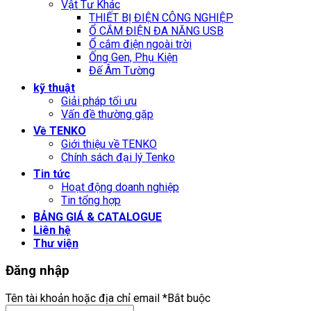
Vật Tư Khác
THIẾT BỊ ĐIỆN CÔNG NGHIỆP
Ổ CẮM ĐIỆN ĐA NĂNG USB
Ổ cắm điện ngoài trời
Ống Gen, Phụ Kiện
Đế Âm Tường
kỹ thuật
Giải pháp tối ưu
Vấn đề thường gặp
Về TENKO
Giới thiệu về TENKO
Chính sách đại lý Tenko
Tin tức
Hoạt động doanh nghiệp
Tin tổng hợp
BẢNG GIÁ & CATALOGUE
Liên hệ
Thư viện
Đăng nhập
Tên tài khoản hoặc địa chỉ email
*
Bắt buộc