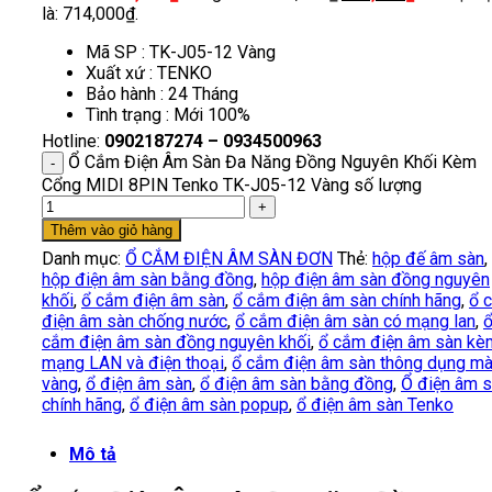
là: 714,000₫.
Mã SP : TK-J05-12 Vàng
Xuất xứ : TENKO
Bảo hành : 24 Tháng
Tình trạng : Mới 100%
Hotline:
0902187274 – 0934500963
Ổ Cắm Điện Âm Sàn Đa Năng Đồng Nguyên Khối Kèm
Cổng MIDI 8PIN Tenko TK-J05-12 Vàng số lượng
Thêm vào giỏ hàng
Danh mục:
Ổ CẮM ĐIỆN ÂM SÀN ĐƠN
Thẻ:
hộp đế âm sàn
,
hộp điện âm sàn bằng đồng
,
hộp điện âm sàn đồng nguyên
khối
,
ổ cắm điện âm sàn
,
ổ cắm điện âm sàn chính hãng
,
ổ 
điện âm sàn chống nước
,
ổ cắm điện âm sàn có mạng lan
,
cắm điện âm sàn đồng nguyên khối
,
ổ cắm điện âm sàn kè
mạng LAN và điện thoại
,
ổ cắm điện âm sàn thông dụng m
vàng
,
ổ điện âm sàn
,
ổ điện âm sàn bằng đồng
,
Ổ điện âm 
chính hãng
,
ổ điện âm sàn popup
,
ổ điện âm sàn Tenko
Mô tả