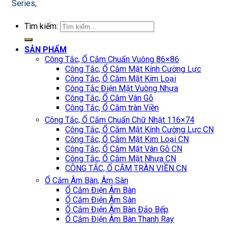
Series,
Tìm kiếm:
SẢN PHẨM
Công Tắc, Ổ Cắm Chuẩn Vuông 86×86
Công Tắc, Ổ Cắm Mặt Kính Cường Lực
Công Tắc, Ổ Cắm Mặt Kim Loại
Công Tắc Điện Mặt Vuông Nhựa
Công Tắc, Ổ Cắm Vân Gỗ
Công Tắc, Ổ Cắm tràn Viền
Công Tắc, Ổ Cắm Chuẩn Chữ Nhật 116×74
Công Tắc, Ổ Cắm Mặt Kính Cường Lực CN
Công Tắc, Ổ Cắm Mặt Kim Loại CN
Công Tắc, Ổ Cắm Mặt Vân Gỗ CN
Công Tắc, Ổ Cắm Mặt Nhựa CN
CÔNG TẮC, Ổ CẮM TRÀN VIỀN CN
Ổ Cắm Âm Bàn, Âm Sàn
Ổ Cắm Điện Âm Bàn
Ổ Cắm Điện Âm Sàn
Ổ Cắm Điện Âm Bàn Đảo Bếp
Ổ Cắm Điện Âm Bàn Thanh Ray