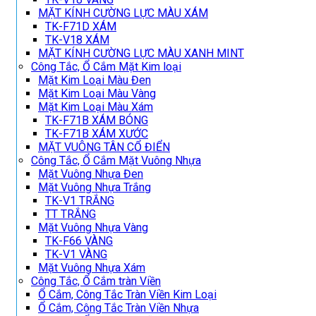
MẶT KÍNH CƯỜNG LỰC MÀU XÁM
TK-F71D XÁM
TK-V18 XÁM
MẶT KÍNH CƯỜNG LỰC MÀU XANH MINT
Công Tắc, Ổ Cắm Mặt Kim loại
Mặt Kim Loại Màu Đen
Mặt Kim Loại Màu Vàng
Mặt Kim Loại Màu Xám
TK-F71B XÁM BÓNG
TK-F71B XÁM XƯỚC
MẶT VUÔNG TÂN CỔ ĐIỂN
Công Tắc, Ổ Cắm Mặt Vuông Nhựa
Mặt Vuông Nhựa Đen
Mặt Vuông Nhựa Trắng
TK-V1 TRẮNG
TT TRẮNG
Mặt Vuông Nhựa Vàng
TK-F66 VÀNG
TK-V1 VÀNG
Mặt Vuông Nhựa Xám
Công Tắc, Ổ Cắm tràn Viền
Ổ Cắm, Công Tắc Tràn Viền Kim Loại
Ổ Cắm, Công Tắc Tràn Viền Nhựa