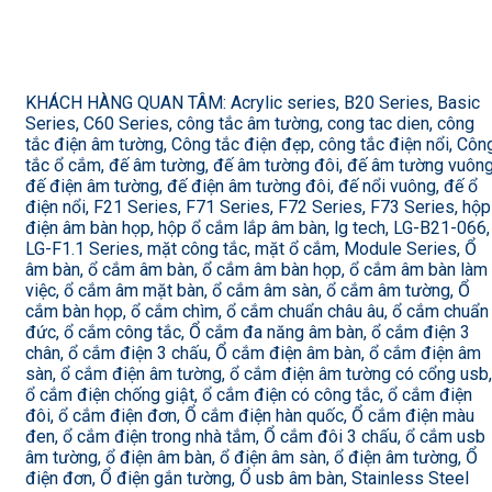
KHÁCH HÀNG QUAN TÂM: Acrylic series, B20 Series, Basic
Series, C60 Series, công tắc âm tường, cong tac dien, công
tắc điện âm tường, Công tắc điện đẹp, công tắc điện nổi, Côn
tắc ổ cắm, đế âm tường, đế âm tường đôi, đế âm tường vuông
đế điện âm tường, đế điện âm tường đôi, đế nổi vuông, đế ổ
điện nổi, F21 Series, F71 Series, F72 Series, F73 Series, hộp
điện âm bàn họp, hộp ổ cắm lắp âm bàn, lg tech, LG-B21-066,
LG-F1.1 Series, mặt công tắc, mặt ổ cắm, Module Series, Ổ
âm bàn, ổ cắm âm bàn, ổ cắm âm bàn họp, ổ cắm âm bàn làm
việc, ổ cắm âm mặt bàn, ổ cắm âm sàn, ổ cắm âm tường, Ổ
cắm bàn họp, ổ cắm chìm, ổ cắm chuẩn châu âu, ổ cắm chuẩn
đức, ổ cắm công tắc, Ổ cắm đa năng âm bàn, ổ cắm điện 3
chân, ổ cắm điện 3 chấu, Ổ cắm điện âm bàn, ổ cắm điện âm
sàn, ổ cắm điện âm tường, ổ cắm điện âm tường có cổng usb,
ổ cắm điện chống giật, ổ cắm điện có công tắc, ổ cắm điện
đôi, ổ cắm điện đơn, Ổ cắm điện hàn quốc, Ổ cắm điện màu
đen, ổ cắm điện trong nhà tắm, Ổ cắm đôi 3 chấu, ổ cắm usb
âm tường, ổ điện âm bàn, ổ điện âm sàn, ổ điện âm tường, Ổ
điện đơn, Ổ điện gắn tường, Ổ usb âm bàn, Stainless Steel