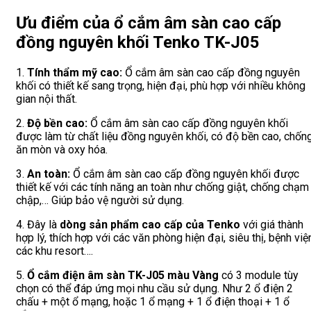
Ưu điểm của ổ cắm âm sàn cao cấp
đồng nguyên khối Tenko TK-J05
1.
Tính thẩm mỹ cao:
Ổ cắm âm sàn cao cấp đồng nguyên
khối có thiết kế sang trọng, hiện đại, phù hợp với nhiều không
gian nội thất.
2.
Độ bền cao:
Ổ cắm âm sàn cao cấp đồng nguyên khối
được làm từ chất liệu đồng nguyên khối, có độ bền cao, chốn
ăn mòn và oxy hóa.
3.
An toàn:
Ổ cắm âm sàn cao cấp đồng nguyên khối được
thiết kế với các tính năng an toàn như chống giật, chống chạm
chập,… Giúp bảo vệ người sử dụng.
4. Đây là
dòng sản phẩm cao cấp của Tenko
với giá thành
hợp lý, thích hợp với các văn phòng hiện đại, siêu thị, bệnh việ
các khu resort….
5.
Ổ cắm điện âm sàn TK-J05 màu Vàng
có 3 module tùy
chọn có thể đáp ứng mọi nhu cầu sử dụng. Như 2 ổ điện 2
chấu + một ổ mạng, hoặc 1 ổ mạng + 1 ổ điện thoại + 1 ổ