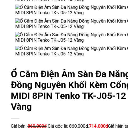
Ổ Cắm Điện Âm Sàn Đa Năn
Đồng Nguyên Khối Kèm Cổn
MIDI 8PIN Tenko TK-J05-12
Vàng
Giá bán :
860,000
₫
Giá gốc là: 860,000₫.
714,000
₫
Giá hiện tạ