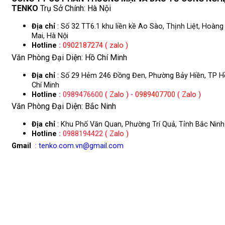
TENKO
Trụ Sở Chính: Hà Nội
Địa chỉ
: Số 32 TT6.1 khu liền kề Ao Sào, Thịnh Liệt, Hoàng
Mai, Hà Nội
Hotline
:
0902187274 ( zalo )
Văn Phòng Đại Diện: Hồ Chí Minh
Địa chỉ
: Số 29 Hẻm 246 Đồng Đen, Phường Bảy Hiền, TP H
Chí Minh
Hotline
:
0989476600
( Zalo ) - 0989407700 ( Zalo )
Văn Phòng Đại Diện: Bắc Ninh
Địa chỉ
: Khu Phố Văn Quan, Phường Trí Quả, Tỉnh Bắc Ninh
Hotline
:
0988194422
( Zalo )
Gmail
: tenko.com.vn@gmail.com