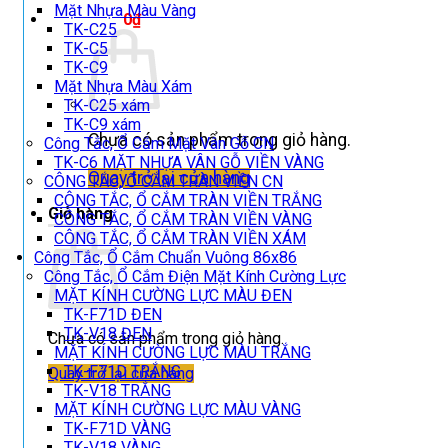
Mặt Nhựa Màu Vàng
Giỏ hàng /
0
₫
TK-C25
TK-C5
TK-C9
Mặt Nhựa Màu Xám
TK-C25 xám
TK-C9 xám
Chưa có sản phẩm trong giỏ hàng.
Công Tắc, Ổ Cắm Mặt Vân Gỗ CN
TK-C6 MẶT NHỰA VÂN GỖ VIỀN VÀNG
Quay trở lại cửa hàng
CÔNG TẮC, Ổ CẮM TRÀN VIỀN CN
CÔNG TẮC, Ổ CẮM TRÀN VIỀN TRẮNG
Giỏ hàng
CÔNG TẮC, Ổ CẮM TRÀN VIỀN VÀNG
CÔNG TẮC, Ổ CẮM TRÀN VIỀN XÁM
Công Tắc, Ổ Cắm Chuẩn Vuông 86x86
Công Tắc, Ổ Cắm Điện Mặt Kính Cường Lực
MẶT KÍNH CƯỜNG LỰC MÀU ĐEN
TK-F71D ĐEN
TK-V18 ĐEN
Chưa có sản phẩm trong giỏ hàng.
MẶT KÍNH CƯỜNG LỰC MÀU TRẮNG
TK-F71D TRẮNG
Quay trở lại cửa hàng
TK-V18 TRẮNG
MẶT KÍNH CƯỜNG LỰC MÀU VÀNG
TK-F71D VÀNG
TK-V18 VÀNG